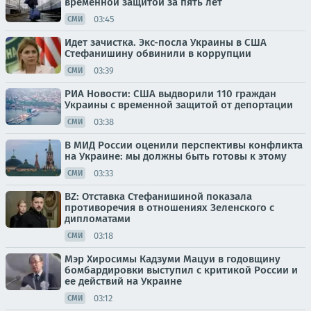
временной защитой за пять лет
03:45
СМИ
Идет зачистка. Экс-посла Украины в США
Стефанишину обвинили в коррупции
03:39
СМИ
РИА Новости: США выдворили 110 граждан
Украины с временной защитой от депортации
03:38
СМИ
В МИД России оценили перспективы конфликта
на Украине: мы должны быть готовы к этому
03:33
СМИ
BZ: Отставка Стефанишиной показала
противоречия в отношениях Зеленского с
дипломатами
03:18
СМИ
Мэр Хиросимы Кадзуми Мацуи в годовщину
бомбардировки выступил с критикой России и
ее действий на Украине
03:12
СМИ