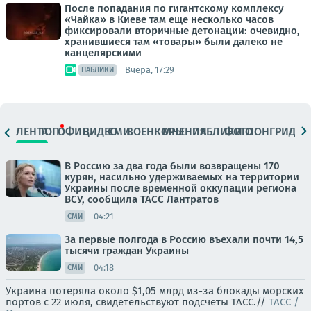
После попадания по гигантскому комплексу
«Чайка» в Киеве там еще несколько часов
фиксировали вторичные детонации: очевидно,
хранившиеся там «товары» были далеко не
канцелярскими
Вчера, 17:29
ПАБЛИКИ
ЛЕНТА
ТОП
ОФИЦ.
ВИДЕО
СМИ
ВОЕНКОРЫ
МНЕНИЯ
ПАБЛИКИ
ФОТО
ЛОНГРИДЫ
В Россию за два года были возвращены 170
курян, насильно удерживаемых на территории
Украины после временной оккупации региона
ВСУ, сообщила ТАСС Лантратов
04:21
СМИ
За первые полгода в Россию въехали почти 14,5
тысячи граждан Украины
04:18
СМИ
Украина потеряла около $1,05 млрд из-за блокады морских
портов с 22 июля, свидетельствуют подсчеты ТАСС.//
ТАСС /