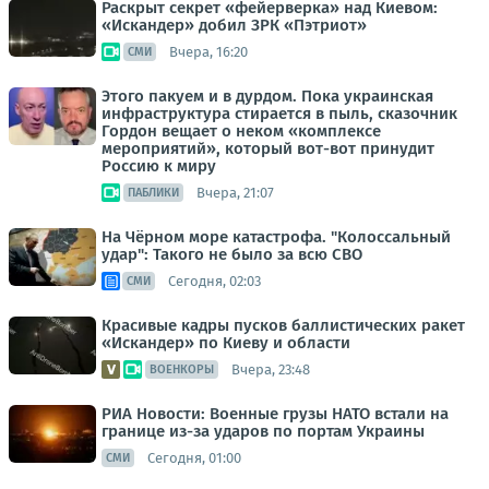
Раскрыт секрет «фейерверка» над Киевом:
«Искандер» добил ЗРК «Пэтриот»
Вчера, 16:20
СМИ
Этого пакуем и в дурдом. Пока украинская
инфраструктура стирается в пыль, сказочник
Гордон вещает о неком «комплексе
мероприятий», который вот-вот принудит
Россию к миру
Вчера, 21:07
ПАБЛИКИ
На Чёрном море катастрофа. "Колоссальный
удар": Такого не было за всю СВО
Сегодня, 02:03
СМИ
Красивые кадры пусков баллистических ракет
«Искандер» по Киеву и области
Вчера, 23:48
ВОЕНКОРЫ
РИА Новости: Военные грузы НАТО встали на
границе из-за ударов по портам Украины
Сегодня, 01:00
СМИ