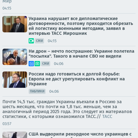
Мир
04:15
Украина нарушает все дипломатические
договоренности, поэтому приходится обрезать
ей логистику военными методами, заявил в
интервью ТАСС Мирошник
04:15
СМИ
Ни дрон – нечто пострашнее: Украине полетела
"посылка". Такого в начале СВО не видели
04:06
СМИ
России надо готовиться к долгой борьбе:
Европа не даст урегулировать конфликт на
Украине
04:06
ПАБЛИКИ
Почти 14,5 тыс. граждан Украины въехали в Россию за
шесть месяцев, что почти на 1,8 тыс. меньше, чем за
аналогичный период 2025 года. Это следует из материалов
статистики, с которыми ознакомился ТАСС.//
ТАСС
03:57
США выдворили рекордное число украинцев с