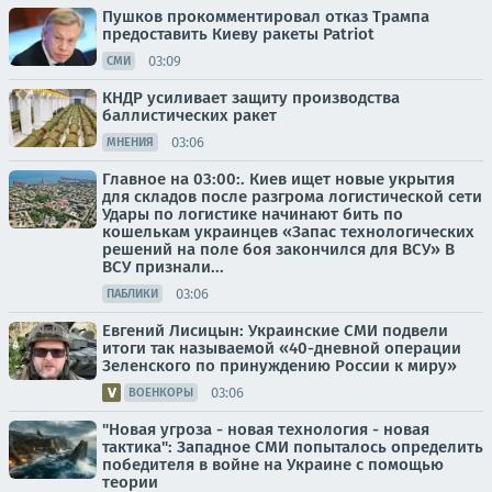
Пушков прокомментировал отказ Трампа
предоставить Киеву ракеты Patriot
03:09
СМИ
КНДР усиливает защиту производства
баллистических ракет
03:06
МНЕНИЯ
Главное на 03:00:. Киев ищет новые укрытия
для складов после разгрома логистической сети
Удары по логистике начинают бить по
кошелькам украинцев «Запас технологических
решений на поле боя закончился для ВСУ» В
ВСУ признали...
03:06
ПАБЛИКИ
Евгений Лисицын: Украинские СМИ подвели
итоги так называемой «40-дневной операции
Зеленского по принуждению России к миру»
03:06
ВОЕНКОРЫ
"Новая угроза - новая технология - новая
тактика": Западное СМИ попыталось определить
победителя в войне на Украине с помощью
теории