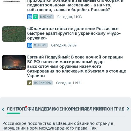
приходится объяснять западным спонсорам и
подконтрольному населению - а на что,
собственно, ставка в борьбе с Россией?
Сегодня, 11:33
МНЕНИЯ
«Фламинго» снова не долетели: Россия всё
быстрее адаптируется к украинскому «чудо-
оружию»
Сегодня, 09:09
МНЕНИЯ
Евгений Поддубный: В ходе ночной операции
ВС РФ нанесли массированный удар
высокоточным оружием наземного
базирования по ключевым объектам в столице
Украины
Сегодня, 11:12
ВОЕНКОРЫ
ЛЕНТА
ТОП
ОФИЦ.
ВИДЕО
СМИ
ВОЕНКОРЫ
МНЕНИЯ
ПАБЛИКИ
ФОТО
ЛОНГРИДЫ
Российское посольство в Швеции обвинило страну в
нарушении норм международного права. Так