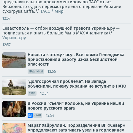
представительство прокомментировало ТАСС отказ
Верховного суда в пересмотре дела о передаче Украине
сухогруза Caffa.//
ТАСС / Мир
12:57
Севастополь — отбой воздушной тревоги Украина.ру —
подписаться и знать больше Мы в MAX Аналитика//
Украина.ру
12:57
Новости к этому часу:. Все пляжи Геленджика
приостановили работу из-за беспилотной
опасности
12:55
ПАБЛИКИ
"Долгосрочная проблема". На Западе
объяснили, почему Украина не вступит в НАТО
12:54
СМИ
В России "съели" Колобка, на Украине нашли
нового русского врага
12:54
СМИ
Марат Хайруллин: Подразделения ВГ «Север»
«продолжают затягивать узел на горловине»