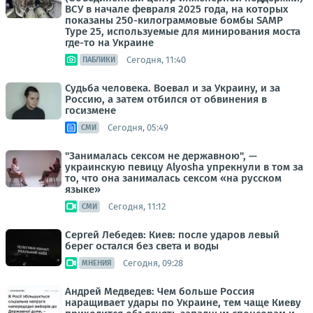
ВСУ в начале февраля 2025 года, на которых
показаны 250-килограммовые бомбы SAMP
Type 25, используемые для минирования моста
где-то на Украине
Сегодня, 11:40
ПАБЛИКИ
Судьба человека. Воевал и за Украину, и за
Россию, а затем отбился от обвинения в
госизмене
Сегодня, 05:49
СМИ
"Занималась сексом не державною", —
украинскую певицу Alyosha упрекнули в том за
то, что она занималась сексом «на русском
языке»
Сегодня, 11:12
СМИ
Сергей Лебедев: Киев: после ударов левый
берег остался без света и воды
Сегодня, 09:28
МНЕНИЯ
Андрей Медведев: Чем больше Россия
наращивает удары по Украине, тем чаще Киеву