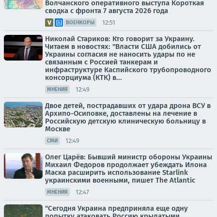
Волчанского оперативного выступа Короткая
сводка с фронта 7 августа 2026 года
12:51
ВОЕНКОРЫ
Николай Стариков: Кто говорит за Украину.
Читаем в новостях: "Власти США добились от
Украины согласия не наносить удары по не
связанным с Россией танкерам и
инфраструктуре Каспийского трубопроводного
консорциума (КТК) в...
12:49
МНЕНИЯ
Двое детей, пострадавших от удара дрона ВСУ в
Архипо-Осиповке, доставлены на лечение в
Российскую детскую клиническую больницу в
Москве
12:49
СМИ
Олег Царёв: Бывший министр обороны Украины
Михаил Федоров продолжает убеждать Илона
Маска расширить использование Starlink
украинскими военными, пишет The Atlantic
12:47
МНЕНИЯ
"Сегодня Украина предприняла еще одну
попытку атаковать Россию крылатыми