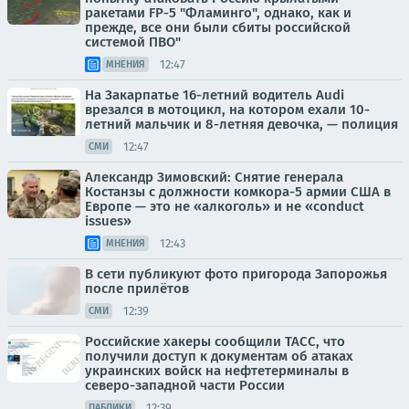
ракетами FP-5 "Фламинго", однако, как и
прежде, все они были сбиты российской
системой ПВО"
12:47
МНЕНИЯ
На Закарпатье 16-летний водитель Аudi
врезался в мотоцикл, на котором ехали 10-
летний мальчик и 8-летняя девочка, — полиция
12:47
СМИ
Александр Зимовский: Снятие генерала
Костанзы с должности комкора-5 армии США в
Европе — это не «алкоголь» и не «conduct
issues»
12:43
МНЕНИЯ
В сети публикуют фото пригорода Запорожья
после прилётов
12:39
СМИ
Российские хакеры сообщили ТАСС, что
получили доступ к документам об атаках
украинских войск на нефтетерминалы в
северо-западной части России
12:39
ПАБЛИКИ