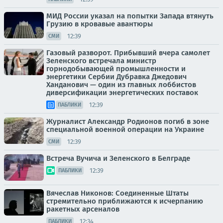
МИД России указал на попытки Запада втянуть
Грузию в кровавые авантюры
12:39
СМИ
Газовый разворот. Прибывший вчера самолет
Зеленского встречала министр
горнодобывающей промышленности и
энергетики Сербии Дубравка Джедович
Ханданович — один из главных лоббистов
диверсификации энергетических поставок
12:39
ПАБЛИКИ
Журналист Александр Родионов погиб в зоне
специальной военной операции на Украине
12:39
СМИ
Встреча Вучича и Зеленского в Белграде
12:39
ПАБЛИКИ
Вячеслав Никонов: Соединенные Штаты
стремительно приближаются к исчерпанию
ракетных арсеналов
12:34
ПАБЛИКИ