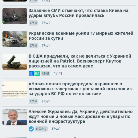
17:42
СМИ
Западные СМИ отмечают, что ставка Киева на
удары вглубь России провалилась
17:42
СМИ
Украинские военные убили 17 мирных жителей
России за сутки
17:41
СМИ
В США придумали, как не делиться с Украиной
лицензией на Patriot. Военэксперт Кнутов
рассказал, что на самом деле
17:41
СМИ
«Новая почта» предупредила украинцев о
возможных задержках с доставкой посылок из-
за ударов ВС РФ по её логистике
17:41
СМИ
Алексей Журавлев: Да, Украину, действительно
ждут новые и новые массированные удары по
военной инфраструктуре
17:40
ОФИЦ.