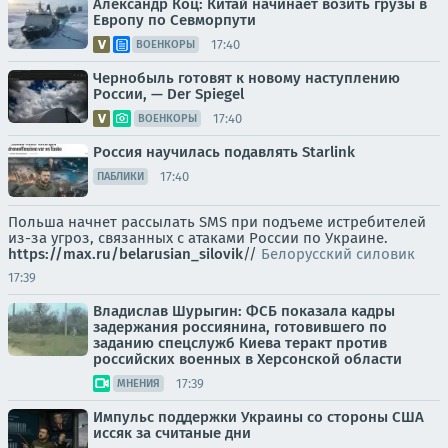
Александр Коц: Китай начинает возить грузы в
Европу по Севморпути
17:40
ВОЕНКОРЫ
Чернобыль готовят к новому наступлению
России, — Der Spiegel
17:40
ВОЕНКОРЫ
Россия научилась подавлять Starlink
17:40
ПАБЛИКИ
Польша начнет рассылать SMS при подъеме истребителей
из-за угроз, связанных с атаками России по Украине.
https://max.ru/belarusian_silovik
//
Белорусский силовик
17:39
Владислав Шурыгин: ФСБ показала кадры
задержания россиянина, готовившего по
заданию спецслужб Киева теракт против
российских военных в Херсонской области
17:39
МНЕНИЯ
Импульс поддержки Украины со стороны США
иссяк за считаные дни