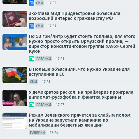
17:33
СМИ
Экс-глава МИД Приднестровья объяснила
возросший интерес к гражданству РФ
17:31
СМИ
По 50 грн/литр будет стоить топливо, для этого
нужно просто открыть Ормузский пролив, —
директор консалтинговой группы «А95» Сергей
Куюн
17:31
ПАБЛИКИ
В Польше объяснили, что нужно Украине для
вступления в ЕС
17:31
СМИ
У демократов раскол: на праймериз проиграла
дипломат-русофобка и фанатка Украины
17:27
ПАБЛИКИ
Режим Зеленского прячется за слабым полом:
на Украине запустили кампанию по
мобилизации бездетных женщин
17:24
ПАБЛИКИ