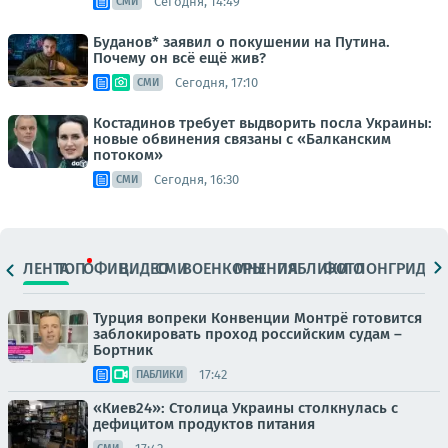
Сегодня, 14:49
СМИ
Буданов* заявил о покушении на Путина.
Почему он всё ещё жив?
Сегодня, 17:10
СМИ
Костадинов требует выдворить посла Украины:
новые обвинения связаны с «Балканским
потоком»
Сегодня, 16:30
СМИ
ЛЕНТА
ТОП
ОФИЦ.
ВИДЕО
СМИ
ВОЕНКОРЫ
МНЕНИЯ
ПАБЛИКИ
ФОТО
ЛОНГРИДЫ
Турция вопреки Конвенции Монтрё готовится
заблокировать проход российским судам –
Бортник
17:42
ПАБЛИКИ
«Киев24»: Столица Украины столкнулась с
дефицитом продуктов питания