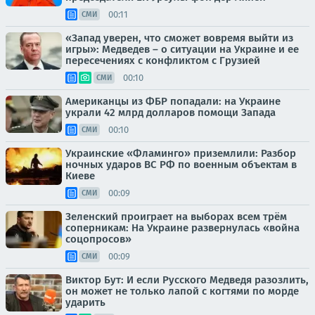
00:11
СМИ
«Запад уверен, что сможет вовремя выйти из
игры»: Медведев – о ситуации на Украине и ее
пересечениях с конфликтом с Грузией
00:10
СМИ
Американцы из ФБР попадали: на Украине
украли 42 млрд долларов помощи Запада
00:10
СМИ
Украинские «Фламинго» приземлили: Разбор
ночных ударов ВС РФ по военным объектам в
Киеве
00:09
СМИ
Зеленский проиграет на выборах всем трём
соперникам: На Украине развернулась «война
соцопросов»
00:09
СМИ
Виктор Бут: И если Русского Медведя разозлить,
он может не только лапой с когтями по морде
ударить