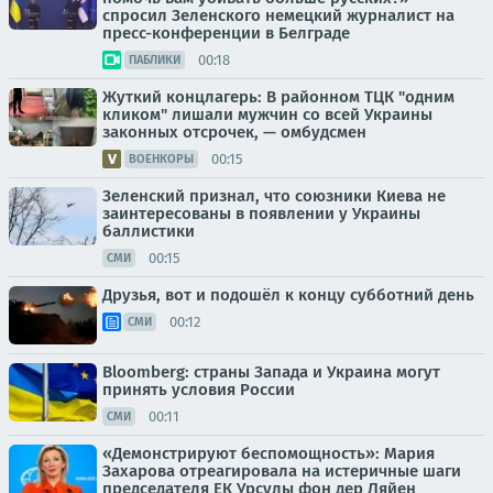
спросил Зеленского немецкий журналист на
пресс-конференции в Белграде
00:18
ПАБЛИКИ
Жуткий концлагерь: В районном ТЦК "одним
кликом" лишали мужчин со всей Украины
законных отсрочек, — омбудсмен
00:15
ВОЕНКОРЫ
Зеленский признал, что союзники Киева не
заинтересованы в появлении у Украины
баллистики
00:15
СМИ
Друзья, вот и подошёл к концу субботний день
00:12
СМИ
Bloomberg: страны Запада и Украина могут
принять условия России
00:11
СМИ
«Демонстрируют беспомощность»: Мария
Захарова отреагировала на истеричные шаги
председателя ЕК Урсулы фон дер Ляйен