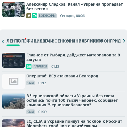
Александр Сладков: Канал «Украина пропадает
без вести»
Сегодня, 00:06
ВОЕНКОРЫ
ЛЕНТА
ТОП
ОФИЦ.
ВИДЕО
СМИ
ВОЕНКОРЫ
МНЕНИЯ
ПАБЛИКИ
ФОТО
ЛОНГРИДЫ
Главное от Рыбаря. дайджест материалов за 8
августа
01:12
ПАБЛИКИ
Оперштаб: ВСУ атаковали Белгород
01:12
СМИ
В Черниговской области Украины без света
остались почти 100 тысяч человек, сообщает
компания "Черниговоблэнерго"
01:09
СМИ
ЕС, США и Украина пойдут на поклон к России?
Bloomberg сообщил о неизбежном