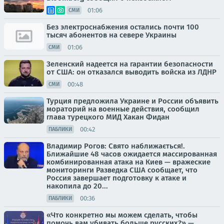
01:06
СМИ
Без электроснабжения остались почти 100
тысяч абонентов на севере Украины
01:06
СМИ
Зеленский надеется на гарантии безопасности
от США: он отказался выводить войска из ЛДНР
00:48
СМИ
Турция предложила Украине и России объявить
мораторий на военные действия, сообщил
глава турецкого МИД Хакан Фидан
00:42
ПАБЛИКИ
Владимир Рогов: Свято наближається!.
Ближайшие 48 часов ожидается массированная
комбинированная атака на Киев — вражеские
мониторинги Разведка США сообщает, что
Россия завершает подготовку к атаке и
накопила до 20...
00:36
ПАБЛИКИ
«Что конкретно мы можем сделать, чтобы
помочь вам убивать больше русских?» —