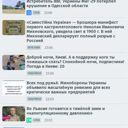
Истребитель ВВС Украины МиГ-29 потерпел
крушение в Одесской области
23:06
СМИ
«Самостійна Україна» — брошюра-манифест
первого кастрюлеголового Николая Ивановича
Михновского, увидела свет в 1900 г. В ней
Михновский декларирует полный разрыв с
Россией
23:06
МНЕНИЯ
Доброй ночи, Киев!. А в поддержку кого ты
ложишься спать? Спокойной ночи, подписчики!
Погода в Киеве: 20
23:06
ПАБЛИКИ
Всех под ружьё. Минобороны Украины
объявило масштабную ревизию для всех
критически важных предприятий
23:03
ПАБЛИКИ
Во Львове готовятся к тяжёлой зиме и
«капитуляционному давлению»
23:03
СМИ