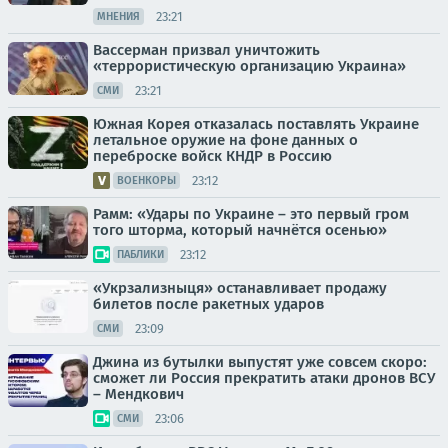
23:21
МНЕНИЯ
Вассерман призвал уничтожить
«террористическую организацию Украина»
23:21
СМИ
Южная Корея отказалась поставлять Украине
летальное оружие на фоне данных о
переброске войск КНДР в Россию
23:12
ВОЕНКОРЫ
Рамм: «Удары по Украине – это первый гром
того шторма, который начнётся осенью»
23:12
ПАБЛИКИ
«Укрзализныця» останавливает продажу
билетов после ракетных ударов
23:09
СМИ
Джина из бутылки выпустят уже совсем скоро:
сможет ли Россия прекратить атаки дронов ВСУ
– Мендкович
23:06
СМИ