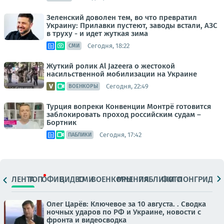
Зеленский доволен тем, во что превратил
Украину: Прилавки пустеют, заводы встали, АЗС
в труху - и идет жуткая зима
Сегодня, 18:22
СМИ
Жуткий ролик Al Jazeera о жестокой
насильственной мобилизации на Украине
Сегодня, 22:49
ВОЕНКОРЫ
Турция вопреки Конвенции Монтрё готовится
заблокировать проход российским судам –
Бортник
Сегодня, 17:42
ПАБЛИКИ
ЛЕНТА
ТОП
ОФИЦ.
ВИДЕО
СМИ
ВОЕНКОРЫ
МНЕНИЯ
ПАБЛИКИ
ФОТО
ЛОНГРИДЫ
Олег Царёв: Ключевое за 10 августа. . Сводка
ночных ударов по РФ и Украине, новости с
фронта и видеосводка