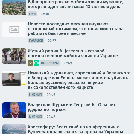
В Днепропетровске мобилизовали мужчину,
который один воспитывал 13-летнюю дочь
23:00
СМИ
Новости последних месяцев внушают
осторожный оптимизм, что госмашина стала
работать быстрее и жёстче
22:57
ПАБЛИКИ
Жуткий ролик Al Jazeera о жестокой
насильственной мобилизации на Украине
22:49
ВОЕНКОРЫ
Немецкий журналист, спросивший у Зеленского
в Белграде как Европа может «помочь убивать
больше русских», оказался внуком
высокопоставленного нациста
22:46
МНЕНИЯ
Владислав Шурыгин: Георгий К:. О наших
ударах по портам
22:46
МНЕНИЯ
Христофору: Зеленский на конференции с
Вучичем оправдывался за провалы Украины