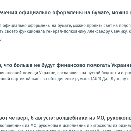
начения официально оформлены на бумаге, можно 
ия официально оформлены на бумаге, можно пролить свет на подоп
ь своего функционала генерал-полковнику Александру Санчику, ко
0
, что больше не будут финансово помогать Украин
финансовой помощи Украине, сославшись на пустой бюджет и огро
ной партии «Альянс за объединение румын» (AUR) Дан Дунгэчу в э
 вот четверг, 6 августа: волшебники из МО, рукожо
а: волшебники из МО, рукожопы в исполнении и хитрожопы из бизне