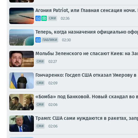
Агония Patriot, или Главная сенсация ночи
02:36
СМИ
Теперь, когда назначения официально офо
02:30
ПАБЛИКИ
Мольбы Зеленского не спасают Киев: на З
02:27
СМИ
Гончаренко: Госдеп США отказал Умерову 
02:09
СМИ
«Бомба» под Банковой. Новый скандал во 
02:06
СМИ
Трамп: США сами нуждаются в ракетах, з
02:06
СМИ