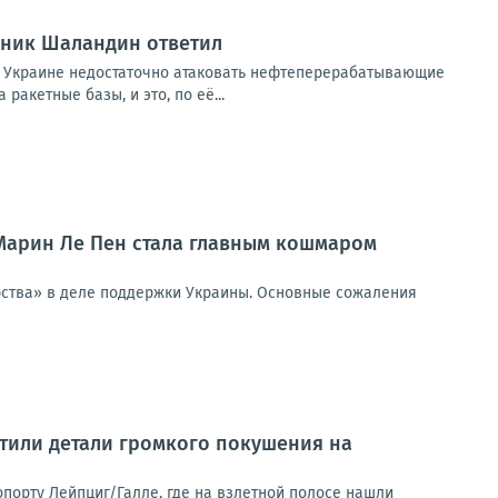
вник Шаландин ответил
 Украине недостаточно атаковать нефтеперерабатывающие
акетные базы, и это, по её...
 Марин Ле Пен стала главным кошмаром
ерства» в деле поддержки Украины. Основные сожаления
тили детали громкого покушения на
орту Лейпциг/Галле, где на взлетной полосе нашли