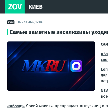
ZOV
КИЕВ
16 мая 2026, 12:04
СМИ
Самые заметные эксклюзивы уходя
Сам
«За
спо
Lom
дал
вст
NEW
вое
«Абзац».
Яркий макияж превращает выпускниц в пап