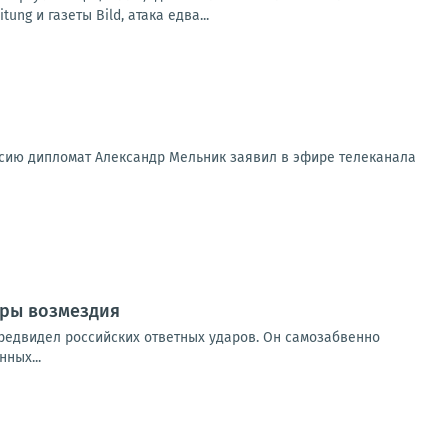
g и газеты Bild, атака едва...
ссию дипломат Александр Мельник заявил в эфире телеканала
ары возмездия
предвидел российских ответных ударов. Он самозабвенно
ных...