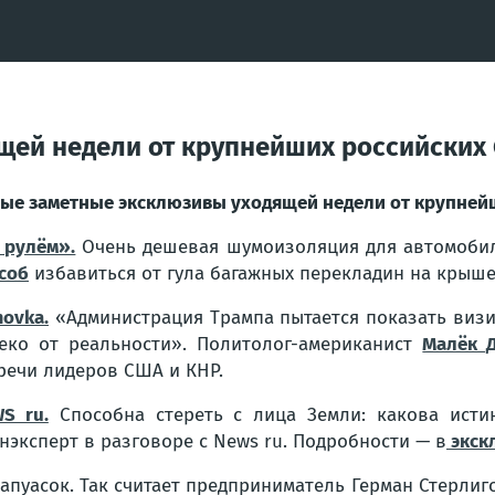
щей недели от крупнейших российских
ые заметные эксклюзивы уходящей недели от крупней
 рулём».
Очень дешевая шумоизоляция для автомобил
соб
избавиться от гула багажных перекладин на крыше
ovka.
«Администрация Трампа пытается показать визит
еко от реальности». Политолог-американист
Малёк 
речи лидеров США и КНР.
S ru.
Способна стереть с лица Земли: какова исти
нэксперт в разговоре с News ru. Подробности — в
экск
уасок. Так считает предприниматель Герман Стерлиго