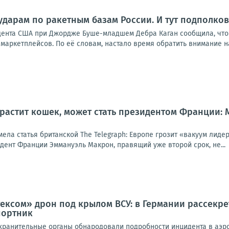
ударам по ракетным базам России. И тут подполко
дента США при Джордже Буше-младшем Дебра Каган сообщила, что
маркетплейсов. По её словам, настало время обратить внимание на р
 растит кошек, может стать президентом Франции:
мела статья британской The Telegraph: Европе грозит «вакуум лид
идент Франции Эммануэль Макрон, правящий уже второй срок, не...
ксом» дрон под крылом ВСУ: в Германии рассекре
портник
ранительные органы обнародовали подробности инцидента в аэроп