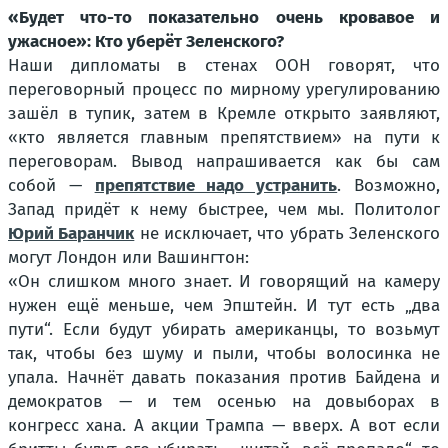
«Будет что-то показательно очень кровавое и
ужасное»: Кто уберёт Зеленского?
Наши дипломаты в стенах ООН говорят, что
переговорный процесс по мирному урегулированию
зашёл в тупик, затем в Кремле открыто заявляют,
«кто является главным препятствием» на пути к
переговорам. Вывод напрашивается как бы сам
собой —
препятствие надо устранить
. Возможно,
Запад придёт к нему быстрее, чем мы. Политолог
Юрий Баранчик
не исключает, что убрать Зеленского
могут Лондон или Вашингтон:
«Он слишком много знает. И говорящий на камеру
нужен ещё меньше, чем Эпштейн. И тут есть „два
пути“. Если будут убирать американцы, то возьмут
так, чтобы без шуму и пыли, чтобы волосинка не
упала. Начнёт давать показания против Байдена и
демократов — и тем осенью на довыборах в
конгресс хана. А акции Трампа — вверх. А вот если