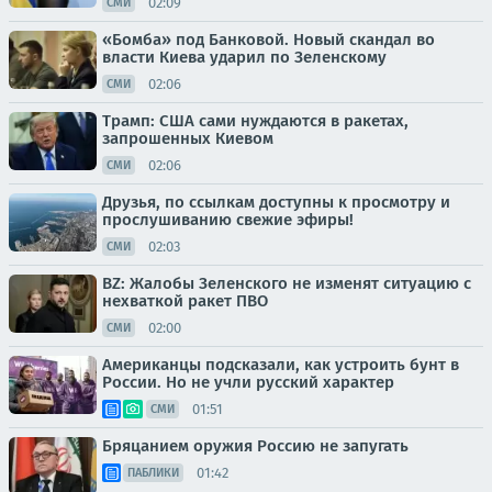
02:09
СМИ
«Бомба» под Банковой. Новый скандал во
власти Киева ударил по Зеленскому
02:06
СМИ
Трамп: США сами нуждаются в ракетах,
запрошенных Киевом
02:06
СМИ
Друзья, по ссылкам доступны к просмотру и
прослушиванию свежие эфиры!
02:03
СМИ
BZ: Жалобы Зеленского не изменят ситуацию с
нехваткой ракет ПВО
02:00
СМИ
Американцы подсказали, как устроить бунт в
России. Но не учли русский характер
01:51
СМИ
Бряцанием оружия Россию не запугать
01:42
ПАБЛИКИ