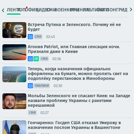
ЛЕНТА
ТОП
ОФИЦ.
ВИДЕО
СМИ
ВОЕНКОРЫ
МНЕНИЯ
ПАБЛИКИ
ФОТО
ЛОНГРИДЫ
Встреча Путина и Зеленского. Почему её не
будет
02:45
СМИ
Агония Patriot, или Главная сенсация ночи.
Признали даже в Киеве
02:36
СМИ
Теперь, когда назначения официально
оформлены на бумаге, можно пролить свет на
подоплёку перестановок в Минобороны
02:30
ПАБЛИКИ
Мольбы Зеленского не спасают Киев: на Западе
назвали проблему Украины с ракетами
нерешаемой
02:27
СМИ
Гончаренко: Госдеп США отказал Умерову в
назначении послом Украины в Вашингтоне