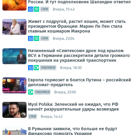
России. И тут подполковник Шаландин ответил
Вчера, 15:43
СМИ
Живет с подругой, растит кошек, может стать
президентом Франции: Марин Ле Пен стала
главным кошмаром Макрона
Вчера, 23:04
СМИ
Начиненный «Семтексом» дрон под крылом
ВСУ: в Германии рассекретили детали громкого
покушения на украинский транспортник
Вчера, 18:30
ПАБЛИКИ
Европа тормозит и боится Путина – российский
дипломат-предатель
Вчера, 23:00
ПАБЛИКИ
Mysl Polska: Зеленский не ожидал, что РФ
начнёт разрушительные удары возмездия
Вчера, 14:43
СМИ
В Румынии заявили, что больше не будут
финансово помогать Украине