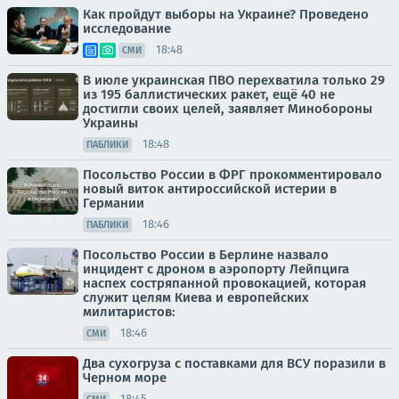
Как пройдут выборы на Украине? Проведено
исследование
18:48
СМИ
В июле украинская ПВО перехватила только 29
из 195 баллистических ракет, ещё 40 не
достигли своих целей, заявляет Минобороны
Украины
18:48
ПАБЛИКИ
Посольство России в ФРГ прокомментировало
новый виток антироссийской истерии в
Германии
18:46
ПАБЛИКИ
Посольство России в Берлине назвало
инцидент с дроном в аэропорту Лейпцига
наспех состряпанной провокацией, которая
служит целям Киева и европейских
милитаристов:
18:46
СМИ
Два сухогруза с поставками для ВСУ поразили в
Черном море
18:45