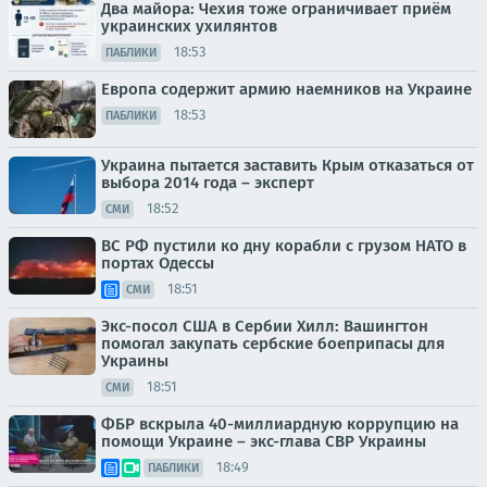
Два майора: Чехия тоже ограничивает приём
украинских ухилянтов
18:53
ПАБЛИКИ
Европа содержит армию наемников на Украине
18:53
ПАБЛИКИ
Украина пытается заставить Крым отказаться от
выбора 2014 года – эксперт
18:52
СМИ
ВС РФ пустили ко дну корабли с грузом НАТО в
портах Одессы
18:51
СМИ
Экс-посол США в Сербии Хилл: Вашингтон
помогал закупать сербские боеприпасы для
Украины
18:51
СМИ
ФБР вскрыла 40-миллиардную коррупцию на
помощи Украине – экс-глава СВР Украины
18:49
ПАБЛИКИ