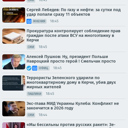
СМИ
Сергей Лебедев: По газу и нефти: за сутки под
удар попали сразу 11 объектов
18:45
МНЕНИЯ
Прокуратура контролирует соблюдение прав
граждан после атаки ВСУ на многоэтажку в
Керчи
18:45
СМИ
Алексей Пушков: Ну, президент Польши
Навроцкий просто герой ! Смельчак просто
18:45
ОФИЦ.
Террористы Зеленского ударили по
многоквартирному дому в Керчи, убив двух
мирных жителей
18:45
ПАБЛИКИ
Экс-глава МИД Украины Кулеба: Конфликт не
закончится в 2026 году
18:44
СМИ
«Мы бессильны против русских ракет»: Зе-