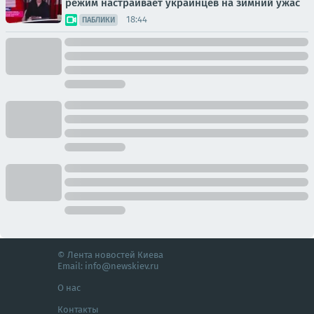
режим настраивает украинцев на зимний ужас
18:44
ПАБЛИКИ
© Лента новостей Киева
Email:
info@newskiev.ru
О нас
Контакты