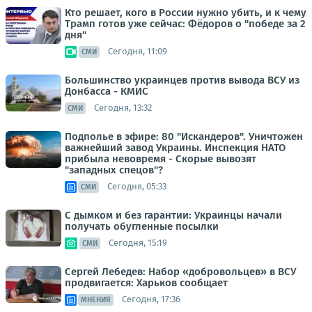
Кто решает, кого в России нужно убить, и к чему
Трамп готов уже сейчас: Фёдоров о "победе за 2
дня"
Сегодня, 11:09
СМИ
Большинство украинцев против вывода ВСУ из
Донбасса - КМИС
Сегодня, 13:32
СМИ
Подполье в эфире: 80 "Искандеров". Уничтожен
важнейший завод Украины. Инспекция НАТО
прибыла невовремя - Скорые вывозят
"западных спецов"?
Сегодня, 05:33
СМИ
С дымком и без гарантии: Украинцы начали
получать обугленные посылки
Сегодня, 15:19
СМИ
Сергей Лебедев: Набор «добровольцев» в ВСУ
продвигается: Харьков сообщает
Сегодня, 17:36
МНЕНИЯ