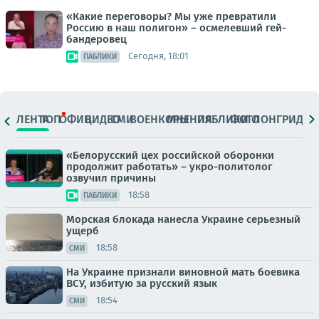
«Какие переговоры? Мы уже превратили
Россию в наш полигон» – осмелевший гей-
бандеровец
Сегодня, 18:01
ПАБЛИКИ
ЛЕНТА
ТОП
ОФИЦ.
ВИДЕО
СМИ
ВОЕНКОРЫ
МНЕНИЯ
ПАБЛИКИ
ФОТО
ЛОНГРИДЫ
«Белорусский цех российской оборонки
продолжит работать» – укро-политолог
озвучил причины
18:58
ПАБЛИКИ
Морская блокада нанесла Украине серьезный
ущерб
18:58
СМИ
На Украине признали виновной мать боевика
ВСУ, избитую за русский язык
18:54
СМИ