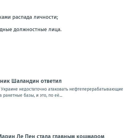
ками распада личности;
одные должностные лица.
вник Шаландин ответил
 Украине недостаточно атаковать нефтеперерабатывающие
акетные базы, и это, по её...
 Марин Ле Пен стала главным кошмаром