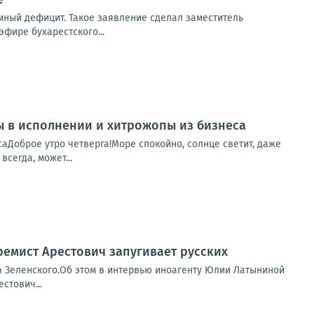
мный дефицит. Такое заявление сделал заместитель
фире бухарестского...
пы в исполнении и хитрожопы из бизнеса
саДоброе утро четверга!Море спокойно, солнце светит, даже
сегда, может...
ремист Арестович запугивает русских
а Зеленского.Об этом в интервью иноагенту Юлии Латыниной
стович...