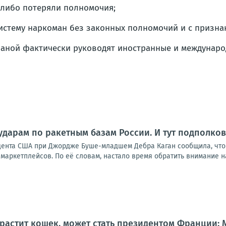
 либо потеряли полномочия;
истему наркоман без законных полномочий и с призна
раной фактически руководят иностранные и междунар
ударам по ракетным базам России. И тут подполко
дента США при Джордже Буше-младшем Дебра Каган сообщила, что
маркетплейсов. По её словам, настало время обратить внимание на р
 растит кошек, может стать президентом Франции: