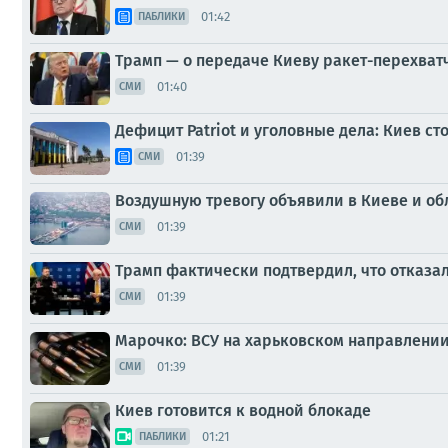
01:42
ПАБЛИКИ
Трамп — о передаче Киеву ракет-перехват
01:40
СМИ
Дефицит Patriot и уголовные дела: Киев с
01:39
СМИ
Воздушную тревогу объявили в Киеве и об
01:39
СМИ
Трамп фактически подтвердил, что отказал
01:39
СМИ
Марочко: ВСУ на харьковском направлени
01:39
СМИ
Киев готовится к водной блокаде
01:21
ПАБЛИКИ