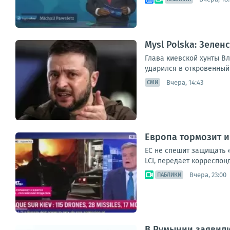
Mysl Polska: Зеле
Глава киевской хунты Вл
ударился в откровенный
Вчера, 14:43
СМИ
Европа тормозит и
ЕС не спешит защищать 
LCI, передает корреспон
Вчера, 23:00
ПАБЛИКИ
В Румынии заявили