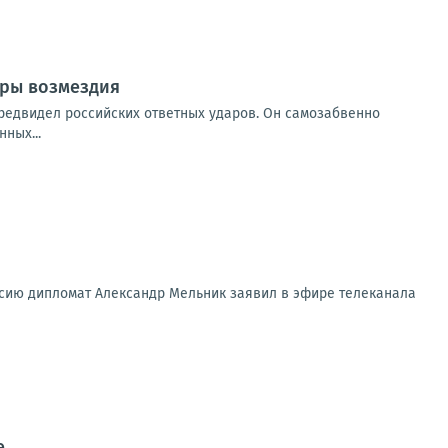
ары возмездия
предвидел российских ответных ударов. Он самозабвенно
ных...
ссию дипломат Александр Мельник заявил в эфире телеканала
е