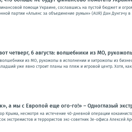
финансовой помощи Украине, сославшись на пустой бюджет и огро
ной партии «Альянс за объединение румын» (AUR) Дан Дунгэчу в э
 вот четверг, 6 августа: волшебники из МО, рукожо
а: волшебники из МО, рукожопы в исполнении и хитрожопы из бизне
ладший уже явно строит планы на пляж и игровой центр. Хотя, как в
к», а мы с Европой еще ого-го!» – Одноглазый экст
ор Крыма, несмотря на истечение 40-дневной операции кокаинист
ок экстремистов и террористов экс-советник Зе-офиса Алексей Аре