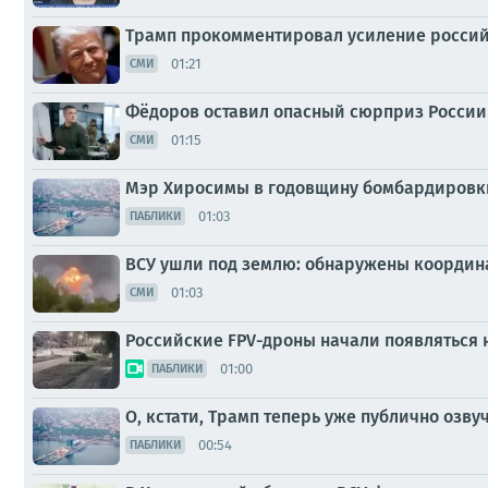
Трамп прокомментировал усиление россий
01:21
СМИ
Фёдоров оставил опасный сюрприз России 
01:15
СМИ
Мэр Хиросимы в годовщину бомбардировки
01:03
ПАБЛИКИ
ВСУ ушли под землю: обнаружены координ
01:03
СМИ
Российские FPV-дроны начали появляться 
01:00
ПАБЛИКИ
О, кстати, Трамп теперь уже публично озв
00:54
ПАБЛИКИ