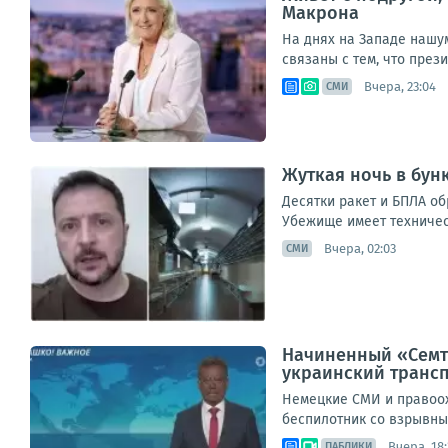
Макрона
На днях на Западе нашу
связаны с тем, что през
Вчера, 23:04
СМИ
Жуткая ночь в бун
Десятки ракет и БПЛА о
Убежище имеет техническ
Вчера, 02:03
СМИ
Начиненный «Семте
украинский транс
Немецкие СМИ и правоох
беспилотник со взрывным
Вчера, 18:
ПАБЛИКИ