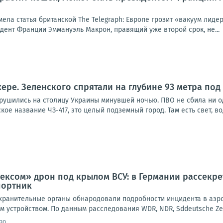
мела статья британской The Telegraph: Европе грозит «вакуум лид
идент Франции Эммануэль Макрон, правящий уже второй срок, не...
кере. Зеленского спрятали на глубине 93 метра под
брушились на столицу Украины минувшей ночью. ПВО не сбила ни о
ое название ЧЗ-417, это целый подземный город. Там есть свет, вод
ксом» дрон под крылом ВСУ: в Германии рассекре
портник
ранительные органы обнародовали подробности инцидента в аэроп
 устройством. По данным расследования WDR, NDR, Sddeutsche Zeitun
30