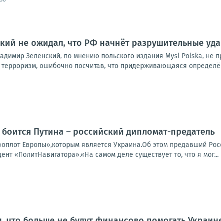
нский не ожидал, что РФ начнёт разрушительные уд
адимир Зеленский, по мнению польского издания Mysl Polska, не 
 терроризм, ошибочно посчитав, что придерживающаяся определён
 боится Путина – российский дипломат-предатель
«оплот Европы»,которым является Украина.Об этом предавший Ро
дент «ПолитНавигатора».«На самом деле существует то, что я мог...
, что больше не будут финансово помогать Украин