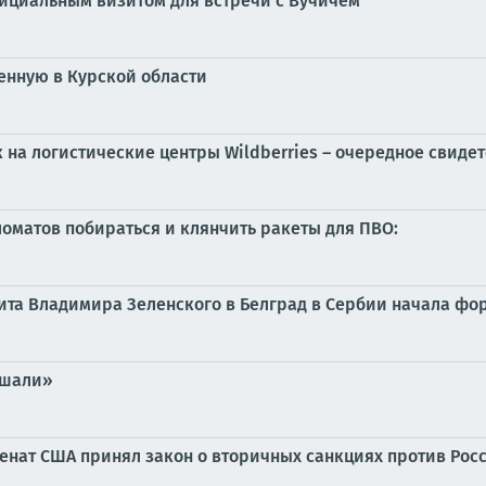
ициальным визитом для встречи с Вучичем
енную в Курской области
 на логистические центры Wildberries – очередное свиде
оматов побираться и клянчить ракеты для ПВО:
изита Владимира Зеленского в Белград в Сербии начала ф
ышали»
енат США принял закон о вторичных санкциях против Рос