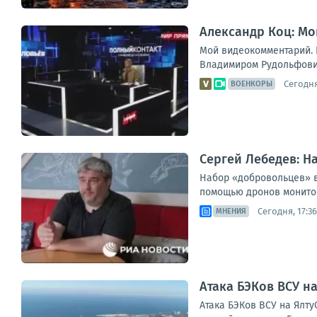
Александр Коц: Мо
Мой видеокомментарий. К
Владимиром Рудольфович
Сегодня
ВОЕНКОРЫ
Сергей Лебедев: Н
Набор «добровольцев» в
помощью дронов мониторя
Сегодня, 17:36
МНЕНИЯ
Атака БЭКов ВСУ н
Атака БЭКов ВСУ на Ялт