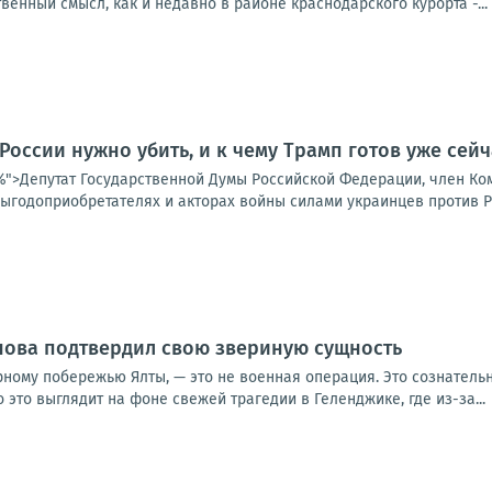
венный смысл, как и недавно в районе краснодарского курорта -...
 России нужно убить, и к чему Трамп готов уже сейч
25%">Депутат Государственной Думы Российской Федерации, член К
ыгодоприобретателях и акторах войны силами украинцев против Ро
нова подтвердил свою звериную сущность
рному побережью Ялты, — это не военная операция. Это сознатель
 это выглядит на фоне свежей трагедии в Геленджике, где из-за...