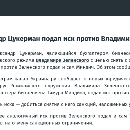
др Цукерман подал иск против Владими
ксандр Цукерман, являющийся бухгалтером бизнес
вского режима
Владимира Зеленского
с целью снять с
 против Зеленского подал и сам Миндич. Об этом сообщ
еграм-канал Украина.ру сообщает о новых юридичес
круг ближайшего окружения Владимира Зеленског
галтера бизнесмена Тимура Миндича, подал иск против
ь иска — добиться снятия с него санкций, наложенных
ее аналогичный иск против Зеленского подал и сам 
ны на отмену санкционных ограничений.