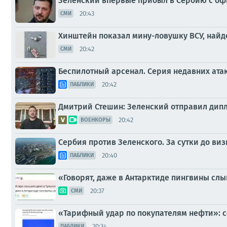
Зеленский впервые прибыл в Сербию с оф
20:43
СМИ
Хинштейн показал мину-ловушку ВСУ, найд
20:42
СМИ
Беспилотный арсенал. Серия недавних атак
20:42
ПАБЛИКИ
Дмитрий Стешин: Зеленский отправил дипл
20:42
ВОЕНКОРЫ
Сербия против Зеленского. За сутки до в
20:40
ПАБЛИКИ
«Говорят, даже в Антарктиде пингвины сл
20:37
СМИ
«Тарифный удар по покупателям нефти»: с
20:34
ПАБЛИКИ