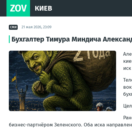
ZOV
КИЕВ
21 мая 2026, 23:09
СМИ
Бухгалтер Тимура Миндича Алексан
Але
кие
иск
Тел
во
бух
Цел
Ран
бизнес-партнёром Зеленского. Оба иска направле