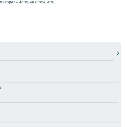
тора».«История с тем, что...
м