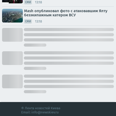
13:18
СМИ
Mash опубликовал фото с атаковавшим Ялту
безэкипажным катером ВСУ
13:18
СМИ
© Лента новостей Киева
Email:
info@newskiev.ru