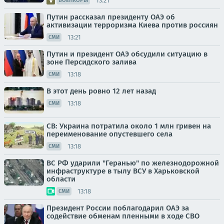
13:21
ВОЕНКОРЫ
Путин рассказал президенту ОАЭ об
активизации терроризма Киева против россиян
13:21
СМИ
Путин и президент ОАЭ обсудили ситуацию в
зоне Персидского залива
13:18
СМИ
В этот день ровно 12 лет назад
13:18
СМИ
СВ: Украина потратила около 1 млн гривен на
переименование опустевшего села
13:18
СМИ
ВС РФ ударили "Геранью" по железнодорожной
инфраструктуре в тылу ВСУ в Харьковской
области
13:18
СМИ
Президент России поблагодарил ОАЭ за
содействие обменам пленными в ходе СВО