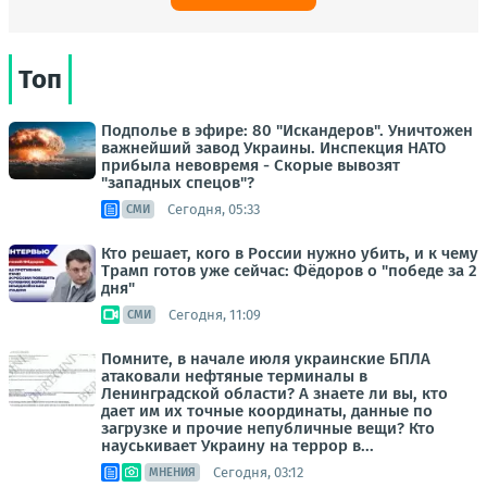
Топ
Подполье в эфире: 80 "Искандеров". Уничтожен
важнейший завод Украины. Инспекция НАТО
прибыла невовремя - Скорые вывозят
"западных спецов"?
Сегодня, 05:33
СМИ
Кто решает, кого в России нужно убить, и к чему
Трамп готов уже сейчас: Фёдоров о "победе за 2
дня"
Сегодня, 11:09
СМИ
Помните, в начале июля украинские БПЛА
атаковали нефтяные терминалы в
Ленинградской области? А знаете ли вы, кто
дает им их точные координаты, данные по
загрузке и прочие непубличные вещи? Кто
науськивает Украину на террор в...
Сегодня, 03:12
МНЕНИЯ