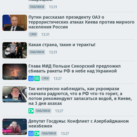
13:31
ПАБЛИКИ
Путин рассказал президенту ОАЭ о
террористических атаках Киева против мирного
населения России
13:31
СМИ
Какая страна, такие и теракты!
13:31
ПАБЛИКИ
Глава МИД Польши Сикорский предложил
сбивать ракеты РФ в небе над Украиной
13:27
СМИ
Так интересно наблюдать, как укромрази
сначала радуются, что в РФ что-то горит, а
потом рекомендуют запасаться водой, в Киеве,
на 3 дня ахахах
13:27
ПАБЛИКИ
Депутат Госдумы: Конфликт с Азербайджаном
неизбежен
13:27
ПАБЛИКИ