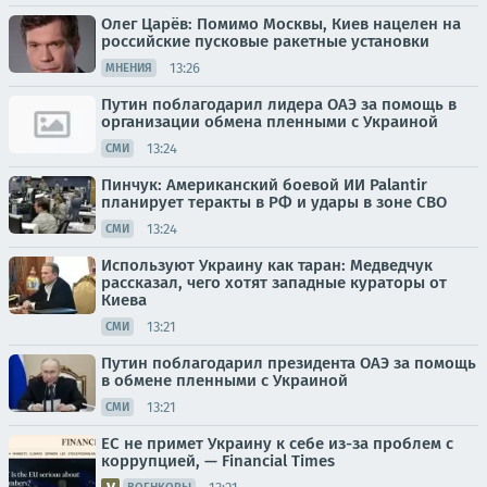
Олег Царёв: Помимо Москвы, Киев нацелен на
российские пусковые ракетные установки
13:26
МНЕНИЯ
Путин поблагодарил лидера ОАЭ за помощь в
организации обмена пленными с Украиной
13:24
СМИ
Пинчук: Американский боевой ИИ Palantir
планирует теракты в РФ и удары в зоне СВО
13:24
СМИ
Используют Украину как таран: Медведчук
рассказал, чего хотят западные кураторы от
Киева
13:21
СМИ
Путин поблагодарил президента ОАЭ за помощь
в обмене пленными с Украиной
13:21
СМИ
ЕС не примет Украину к себе из-за проблем с
коррупцией, — Financial Times