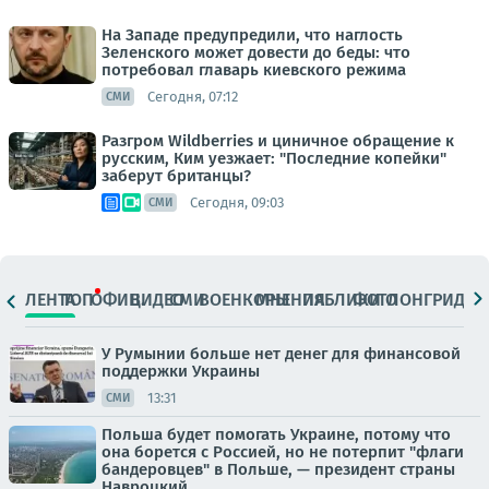
На Западе предупредили, что наглость
Зеленского может довести до беды: что
потребовал главарь киевского режима
Сегодня, 07:12
СМИ
Разгром Wildberries и циничное обращение к
русским, Ким уезжает: "Последние копейки"
заберут британцы?
Сегодня, 09:03
СМИ
ЛЕНТА
ТОП
ОФИЦ.
ВИДЕО
СМИ
ВОЕНКОРЫ
МНЕНИЯ
ПАБЛИКИ
ФОТО
ЛОНГРИДЫ
У Румынии больше нет денег для финансовой
поддержки Украины
13:31
СМИ
Польша будет помогать Украине, потому что
она борется с Россией, но не потерпит "флаги
бандеровцев" в Польше, — президент страны
Навроцкий