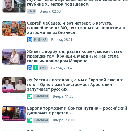
глубине 93 метра под Киевом
Вчера, 02:03
СМИ
Сергей Лебедев: И вот четверг, 6 августа:
волшебники из МО, рукожопы в исполнении и
хитрожопы из бизнеса
Вчера, 08:21
МНЕНИЯ
Живет с подругой, растит кошек, может стать
президентом Франции: Марин Ле Пен стала
главным кошмаром Макрона
Вчера, 23:04
СМИ
«У России «потолок», а мы с Европой еще ого-
го!» – Одноглазый экстремист Арестович
запугивает русских
Вчера, 11:35
ПАБЛИКИ
Европа тормозит и боится Путина – российский
дипломат-предатель
Вчера, 23:00
ПАБЛИКИ