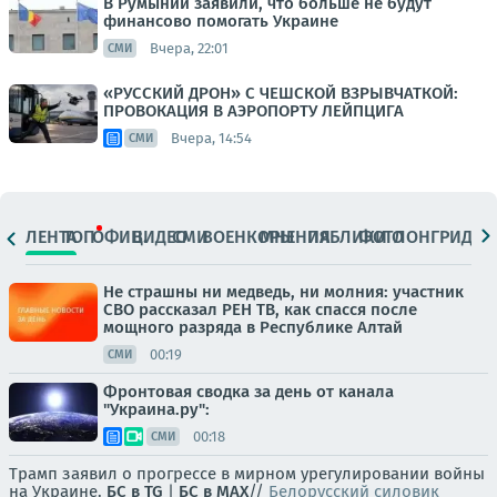
В Румынии заявили, что больше не будут
финансово помогать Украине
Вчера, 22:01
СМИ
«РУССКИЙ ДРОН» С ЧЕШСКОЙ ВЗРЫВЧАТКОЙ:
ПРОВОКАЦИЯ В АЭРОПОРТУ ЛЕЙПЦИГА
Вчера, 14:54
СМИ
ЛЕНТА
ТОП
ОФИЦ.
ВИДЕО
СМИ
ВОЕНКОРЫ
МНЕНИЯ
ПАБЛИКИ
ФОТО
ЛОНГРИДЫ
Не страшны ни медведь, ни молния: участник
СВО рассказал РЕН ТВ, как спасся после
мощного разряда в Республике Алтай
00:19
СМИ
Фронтовая сводка за день от канала
"Украина.ру":
00:18
СМИ
Трамп заявил о прогрессе в мирном урегулировании войны
на Украине.
БС в TG
|
БС в МАХ
//
Белорусский силовик