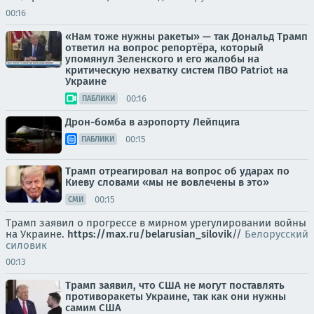
00:16
«Нам тоже нужны ракеты» — так Дональд Трамп
ответил на вопрос репортёра, который
упомянул Зеленского и его жалобы на
критическую нехватку систем ПВО Patriot на
Украине
00:16
ПАБЛИКИ
Дрон-бомба в аэропорту Лейпцига
00:15
ПАБЛИКИ
Трамп отреагировал на вопрос об ударах по
Киеву словами «мы не вовлечены в это»
00:15
СМИ
Трамп заявил о прогрессе в мирном урегулировании войны
на Украине.
https://max.ru/belarusian_silovik
//
Белорусский
силовик
00:13
Трамп заявил, что США не могут поставлять
противоракеты Украине, так как они нужны
самим США