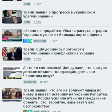
00:12
СМИ
Трамп заявил о прогрессе в украинском
урегулировании
00:12
СМИ
«Зерно не продаётся. Убытки растут»: аграрии
Украины в ужасе от блокады портов Одессы
00:12
ПАБЛИКИ
Трамп: США добились прогресса в
урегулировании конфликта на Украине
00:12
СМИ
А кто-то сомневался? Или думали, что внатуре
детское питание голодающим детишкам
Чернигова везут?
00:09
ПАБЛИКИ
Трамп заявил, что его не волнуют удары по
Киеву и вызвал истерику на Украине Репортер:
Похоже Россия усилила атаки на гражданские
объекты. Это, вероятно, вызывает у вас
беспокойство?