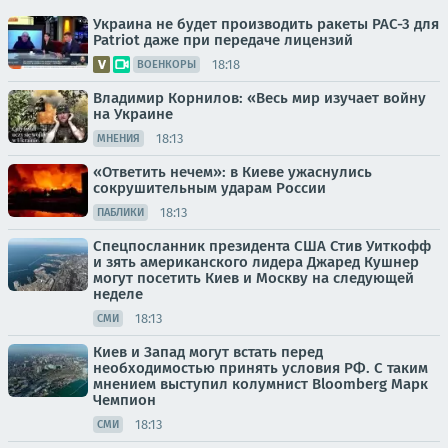
Украина не будет производить ракеты PAC-3 для
Patriot даже при передаче лицензий
18:18
ВОЕНКОРЫ
Владимир Корнилов: «Весь мир изучает войну
на Украине
18:13
МНЕНИЯ
«Ответить нечем»: в Киеве ужаснулись
сокрушительным ударам России
18:13
ПАБЛИКИ
Спецпосланник президента США Стив Уиткофф
и зять американского лидера Джаред Кушнер
могут посетить Киев и Москву на следующей
неделе
18:13
СМИ
Киев и Запад могут встать перед
необходимостью принять условия РФ. С таким
мнением выступил колумнист Bloomberg Марк
Чемпион
18:13
СМИ