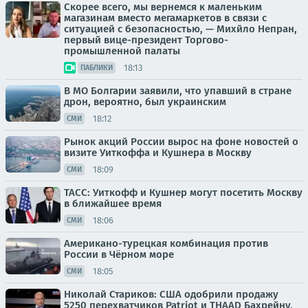
Скорее всего, мы вернемся к маленьким
магазинам вместо мегамаркетов в связи с
ситуацией с безопасностью, — Михйло Непран,
первый вице-президент Торгово-
промышленной палаты
18:13
ПАБЛИКИ
В МО Болгарии заявили, что упавший в стране
дрон, вероятно, был украинским
18:12
СМИ
Рынок акций России вырос на фоне новостей о
визите Уиткоффа и Кушнера в Москву
18:09
СМИ
ТАСС: Уиткофф и Кушнер могут посетить Москву
в ближайшее время
18:06
СМИ
Американо-турецкая комбинация против
России в Чёрном море
18:05
СМИ
Николай Стариков: США одобрили продажу
5250 перехватчиков Patriot и THAAD Бахрейну,