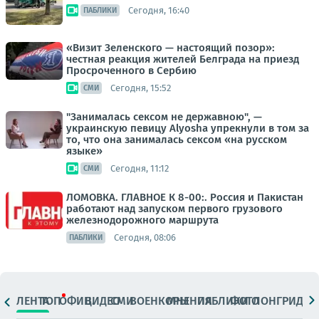
Сегодня, 16:40
ПАБЛИКИ
«Визит Зеленского — настоящий позор»:
честная реакция жителей Белграда на приезд
Просроченного в Сербию
Сегодня, 15:52
СМИ
"Занималась сексом не державною", —
украинскую певицу Alyosha упрекнули в том за
то, что она занималась сексом «на русском
языке»
Сегодня, 11:12
СМИ
ЛОМОВКА. ГЛАВНОЕ К 8-00:. Россия и Пакистан
работают над запуском первого грузового
железнодорожного маршрута
Сегодня, 08:06
ПАБЛИКИ
ЛЕНТА
ТОП
ОФИЦ.
ВИДЕО
СМИ
ВОЕНКОРЫ
МНЕНИЯ
ПАБЛИКИ
ФОТО
ЛОНГРИДЫ