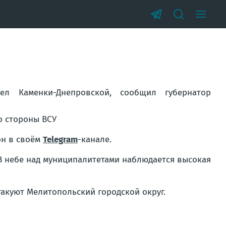
л Каменки-Днепровской, сообщил губернатор
он в своём
Telegram
-канале.
 В небе над муниципалитетами наблюдается высокая
такуют Мелитопольский городской округ.