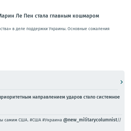
 Марин Ле Пен стала главным кошмаром
ерства» в деле поддержки Украины. Основные сожаления
 приоритетным направлением ударов стало системное
@new_militarycolumnist
жны самим США. #США #Украина
//