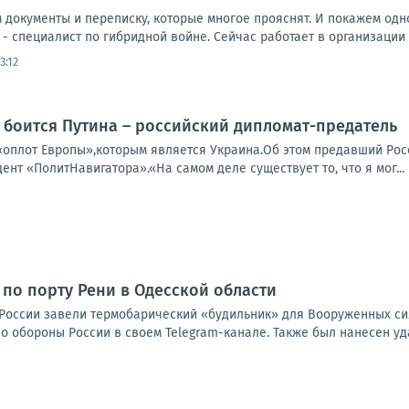
документы и переписку, которые многое прояснят. И покажем одно
 - специалист по гибридной войне. Сейчас работает в организации H
3:12
 боится Путина – российский дипломат-предатель
«оплот Европы»,которым является Украина.Об этом предавший Ро
дент «ПолитНавигатора».«На самом деле существует то, что я мог...
 по порту Рени в Одесской области
России завели термобарический «будильник» для Вооруженных сил
 обороны России в своем Telegram-канале. Также был нанесен уда