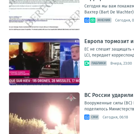
Сегодня мы вам покажем 
Вахтер (Bart De Wachter)
Сегодня, 0
МНЕНИЯ
Европа тормозит и
ЕС не спешит защищать 
LCI, передает корреспон
Вчера, 23:00
ПАБЛИКИ
ВС России ударили
Вооруженные силы (ВС) 
поделилось Министерство
Сегодня, 06:18
СМИ