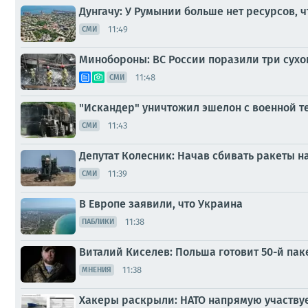
Дунгачу: У Румынии больше нет ресурсов,
11:49
СМИ
Минобороны: ВС России поразили три сухо
11:48
СМИ
"Искандер" уничтожил эшелон с военной т
11:43
СМИ
Депутат Колесник: Начав сбивать ракеты н
11:39
СМИ
В Европе заявили, что Украина
11:38
ПАБЛИКИ
Виталий Киселев: Польша готовит 50-й па
11:38
МНЕНИЯ
Хакеры раскрыли: НАТО напрямую участвуе