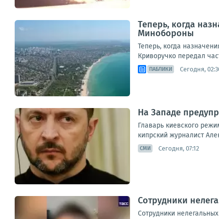
Теперь, когда наз
Минобороны
Теперь, когда назначен
Криворучко передал част
Сегодня, 02:3
ПАБЛИКИ
На Западе предупр
Главарь киевского режим
кипрский журналист Алекс
Сегодня, 07:12
СМИ
Сотрудники нелега
Сотрудники нелегальных 