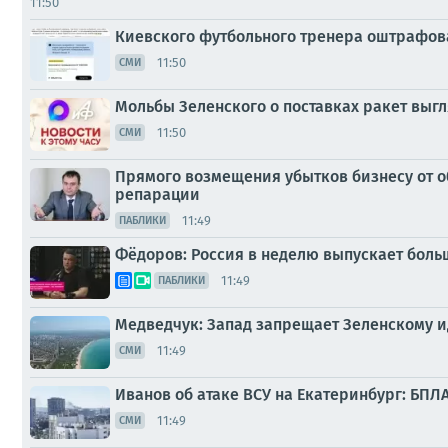
11:50
Киевского футбольного тренера оштрафова
11:50
СМИ
Мольбы Зеленского о поставках ракет выгл
11:50
СМИ
Прямого возмещения убытков бизнесу от о
репарации
11:49
ПАБЛИКИ
Фёдоров: Россия в неделю выпускает больш
11:49
ПАБЛИКИ
Медведчук: Запад запрещает Зеленскому и
11:49
СМИ
Иванов об атаке ВСУ на Екатеринбург: БПЛ
11:49
СМИ