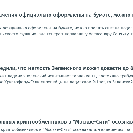
начения официально оформлены на бумаге, можно 
ия официально оформлены на бумаге, можно пролить свет на подоп
ь своего функционала генерал-полковнику Александру Санчику, ко
0
едили, что наглость Зеленского может довести до 
а Владимир Зеленский испытывает терпение ЕС, постоянно требуя 
 Христофору.«Если европейцы не дадут свои Patriot, то Зеленский 
льных криптообменников в "Москве-Сити" осознава
криптообменников в "Москве-Сити" осознавали, что перечисляют с