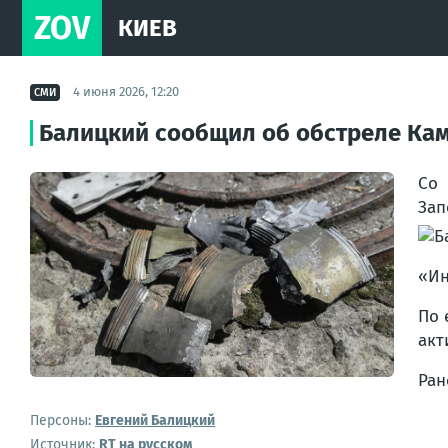
ZOV
КИЕВ
4 июня 2026, 12:20
СМИ
Балицкий сообщил об обстреле Ка
Со
Зап
«Ин
По 
акт
Ран
Персоны:
Евгений Балицкий
Источник:
RT на русском