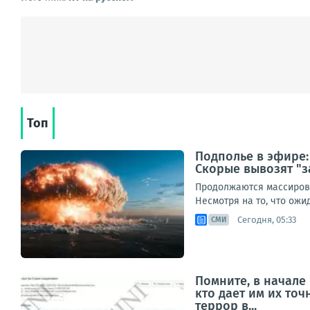
Топ
Подполье в эфире:
Скорые вывозят "з
Продолжаются массирова
Несмотря на то, что ож
Сегодня, 05:33
СМИ
Помните, в начале
кто дает им их то
террор в...