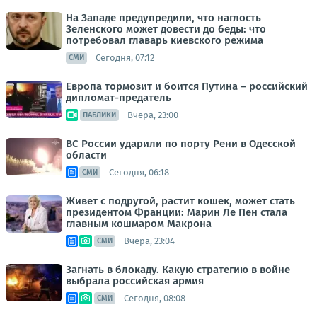
На Западе предупредили, что наглость
Зеленского может довести до беды: что
потребовал главарь киевского режима
Сегодня, 07:12
СМИ
Европа тормозит и боится Путина – российский
дипломат-предатель
Вчера, 23:00
ПАБЛИКИ
ВС России ударили по порту Рени в Одесской
области
Сегодня, 06:18
СМИ
Живет с подругой, растит кошек, может стать
президентом Франции: Марин Ле Пен стала
главным кошмаром Макрона
Вчера, 23:04
СМИ
Загнать в блокаду. Какую стратегию в войне
выбрала российская армия
Сегодня, 08:08
СМИ