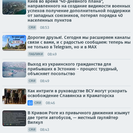
Киев во время "40-дневного плана",
направленного на создание видимости военных
успехов получение дополнительной поддержки
от западных союзников, потерял порядка 40
населенных пунктов
08:53
СМИ
Дорогие друзья!. Сегодня мы расширяем каналы
связи с вами, и с радостью сообщаем: теперь мы
не только в Telegram, но и в МАХ
08:49
ПАБЛИКИ
Выход из украинского гражданства для
прибывших в Эстонию – процесс трудный,
объясняет посольство
08:49
СМИ
Как интриги в руководстве ВСУ могут ускорить
освобождение Славянска и Краматорска
08:46
СМИ
В Кривом Роге из привычного движения изымут
две трети автобусов, — местный гауляйтер
Вилкул
08:43
СМИ