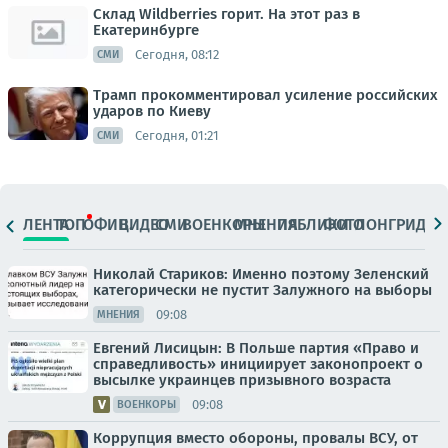
Склад Wildberries горит. На этот раз в
Екатеринбурге
Сегодня, 08:12
СМИ
Трамп прокомментировал усиление российских
ударов по Киеву
Сегодня, 01:21
СМИ
ЛЕНТА
ТОП
ОФИЦ.
ВИДЕО
СМИ
ВОЕНКОРЫ
МНЕНИЯ
ПАБЛИКИ
ФОТО
ЛОНГРИДЫ
Николай Стариков: Именно поэтому Зеленский
категорически не пустит Залужного на выборы
09:08
МНЕНИЯ
Евгений Лисицын: В Польше партия «Право и
справедливость» инициирует законопроект о
высылке украинцев призывного возраста
09:08
ВОЕНКОРЫ
Коррупция вместо обороны, провалы ВСУ, от