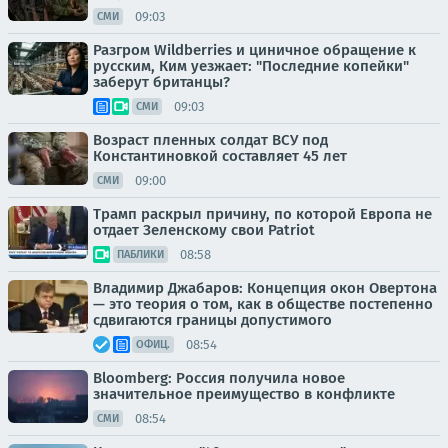
09:03
СМИ
Разгром Wildberries и циничное обращение к
русским, Ким уезжает: "Последние копейки"
заберут британцы?
09:03
СМИ
Возраст пленных солдат ВСУ под
Константиновкой составляет 45 лет
09:00
СМИ
Трамп раскрыл причину, по которой Европа не
отдает Зеленскому свои Patriot
08:58
ПАБЛИКИ
Владимир Джабаров: Концепция окон Овертона
— это теория о том, как в обществе постепенно
сдвигаются границы допустимого
08:54
ОФИЦ.
Bloomberg: Россия получила новое
значительное преимущество в конфликте
08:54
СМИ