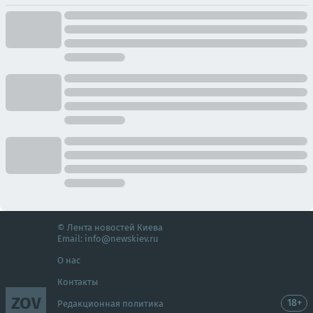
© Лента новостей Киева
Email:
info@newskiev.ru
О нас
Контакты
ZOV
18+
Редакционная политика