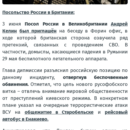
Посольство России в Британии:
3 июня
Посол России в Великобритании
Андрей
Келин
был приглашён
на беседу в Форин офис, в
ходе которой британская сторона озвучила ряд
претензий, связанных с проведением СВО. В
частности, домыслы, касающиеся падения в Румынии
29 мая беспилотного летательного аппарата.
Глава дипмиссии разъяснил российскую позицию по
данному инциденту,
отвергнув беспочвенные
обвинения.
Отметил, что цель нового русофобского
витка – отвлечь внимание мировой общественности
от преступлений киевского режима. В конкретном
плане указал на очередные террористические атаки
ВСУ на
общежитие в Старобельске
и
рейсовый
автобус в Енакиево.