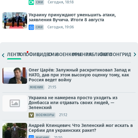
Сегодня, 18:18
СМИ
Украину принуждают уменьшить атаки,
заявления Вучича. Итоги 8 августа
Сегодня, 19:06
СМИ
ЛЕНТА
ТОП
ОФИЦ.
ВИДЕО
СМИ
ВОЕНКОРЫ
МНЕНИЯ
ПАБЛИКИ
ФОТО
ЛОНГРИДЫ
Олег Царёв: Залужный раскритиковал Запад и
НАТО, дав при этом высокую оценку тому, как
Россия ведет войну
21:15
МНЕНИЯ
Украина не намерена просто уходить из
Донбасса или отдавать своих людей, —
Зеленский
21:12
ВОЕНКОРЫ
Андрей Клинцевич: Что Зеленский мог искать в
Сербии для украинских ракет?
21:10
МНЕНИЯ