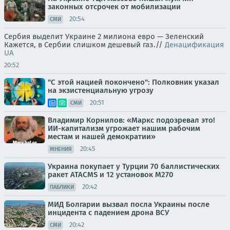
законных отсрочек от мобилизации
20:54
СМИ
Сербия выделит Украине 2 милиона евро — Зеленский
Кажется, в Сербии слишком дешевый газ.//
Денацификация
UA
20:52
"С этой нацией покончено": Полковник указал
на экзистенциальную угрозу
20:51
СМИ
Владимир Корнилов: «Маркс подозревал это!
ИИ-капитализм угрожает нашим рабочим
местам и нашей демократии»
20:45
МНЕНИЯ
Украина покупает у Турции 70 баллистических
ракет ATACMS и 12 установок M270
20:42
ПАБЛИКИ
МИД Болгарии вызвал посла Украины после
инцидента с падением дрона ВСУ
20:42
СМИ