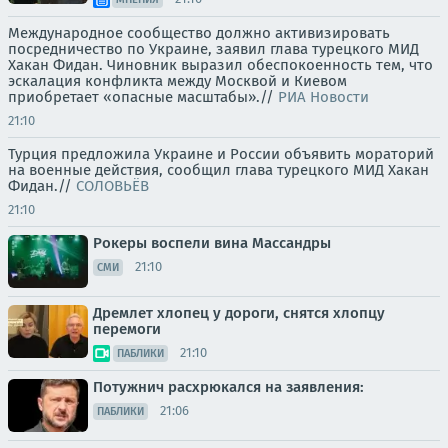
Международное сообщество должно активизировать
посредничество по Украине, заявил глава турецкого МИД
Хакан Фидан. Чиновник выразил обеспокоенность тем, что
эскалация конфликта между Москвой и Киевом
приобретает «опасные масштабы».//
РИА Новости
21:10
Турция предложила Украине и России объявить мораторий
на военные действия, сообщил глава турецкого МИД Хакан
Фидан.//
СОЛОВЬЁВ
21:10
Рокеры воспели вина Массандры
21:10
СМИ
Дремлет хлопец у дороги, снятся хлопцу
перемоги
21:10
ПАБЛИКИ
Потужнич расхрюкался на заявления:
21:06
ПАБЛИКИ