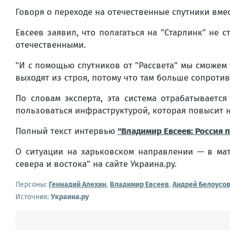
Говоря о переходе на отечественные спутники вме
Евсеев заявил, что полагаться на "Старлинк" не
отечественными.
"И с помощью спутников от "Рассвета" мы сможем 
выходят из строя, потому что там больше сопроти
По словам эксперта, эта система отрабатываетс
пользоваться инфраструктурой, которая повысит 
Полный текст интервью
"Владимир Евсеев: Россия 
О ситуации на харьковском направлении — в м
севера и востока" на сайте Украина.ру.
Персоны:
Геннадий Алехин
,
Владимир Евсеев
,
Андрей Белоусо
Источник:
Украина.ру