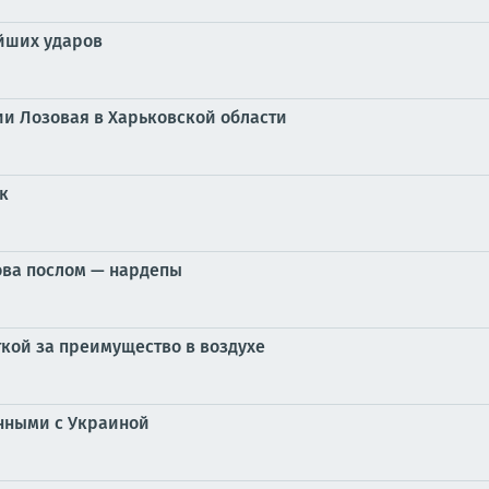
ейших ударов
и Лозовая в Харьковской области
к
ова послом — нардепы
ткой за преимущество в воздухе
анными с Украиной