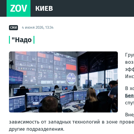
ZOV
КИЕВ
4 июня 2026, 13:34
СМИ
"Надо
Гру
воз
эфф
Инс
В х
Бел
спу
Вне
зависимость от западных технологий в зоне пров
другие подразделения.