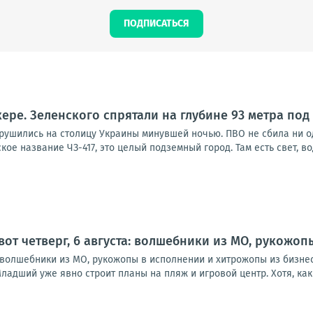
ПОДПИСАТЬСЯ
кере. Зеленского спрятали на глубине 93 метра под
брушились на столицу Украины минувшей ночью. ПВО не сбила ни о
ое название ЧЗ-417, это целый подземный город. Там есть свет, вод
 вот четверг, 6 августа: волшебники из МО, рукожо
а: волшебники из МО, рукожопы в исполнении и хитрожопы из бизне
ладший уже явно строит планы на пляж и игровой центр. Хотя, как в
1