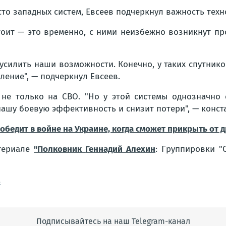
сто западных систем, Евсеев подчеркнул важность тех
 стоит — это временно, с ними неизбежно возникнут п
усилить наши возможности. Конечно, у таких спутник
вление",
— подчеркнул Евсеев.
я не только на СВО.
"Но у этой системы однозначно 
нашу боевую эффективность и снизит потери",
— конста
победит в войне на Украине, когда сможет прикрыть от 
атериале
"Полковник
Геннадий Алехин
: Группировки "
в
Подписывайтесь на наш Telegram-канал