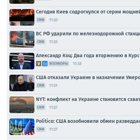
Сегодня Киев содрогнулся от серии мощн
11:33
СМИ
ВС РФ ударили по железнодорожной станци
11:33
СМИ
Александр Коц: Два года вторжению в Курс
11:33
ВОЕНКОРЫ
США отказали Украине в назначении Умер
11:31
СМИ
NYT: конфликт на Украине становится схва
11:27
СМИ
Politico: США возобновили обмен разведд
11:27
СМИ