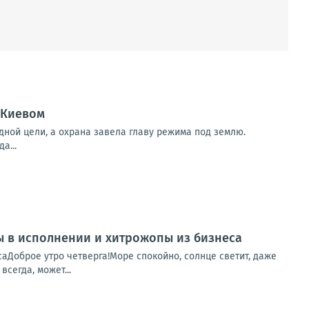
 Киевом
дной цели, а охрана завела главу режима под землю.
а...
пы в исполнении и хитрожопы из бизнеса
саДоброе утро четверга!Море спокойно, солнце светит, даже
сегда, может...