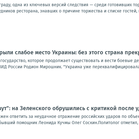
ьграду, одна из ключевых версий следствия — среди готовивших т
дников ресторана, знавших о причине торжества и списке гостей, 
рыли слабое место Украины: без этого страна пре
 государство, которое продолжает существовать и вести боевые д
ИД России Родион Мирошник. "Украина уже переквалифицировалась
вут": на Зеленского обрушились с критикой после 
жен ответить за неудачное отражение российских ударов по объек
бывший помощник Леонида Кучмы Олег Соскин.Политолог отметил, чт