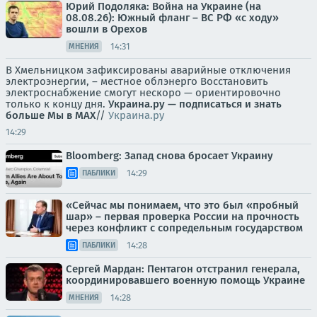
Юрий Подоляка: Война на Украине (на
08.08.26): Южный фланг – ВС РФ «с ходу»
вошли в Орехов
14:31
МНЕНИЯ
В Хмельницком зафиксированы аварийные отключения
электроэнергии, – местное облэнерго Восстановить
электроснабжение смогут нескоро — ориентировочно
только к концу дня.
Украина.ру — подписаться и знать
больше
Мы в MAX
//
Украина.ру
14:29
Bloomberg: Запад снова бросает Украину
14:29
ПАБЛИКИ
«Сейчас мы понимаем, что это был «пробный
шар» – первая проверка России на прочность
через конфликт с сопредельным государством
14:28
ПАБЛИКИ
Сергей Мардан: Пентагон отстранил генерала,
координировавшего военную помощь Украине
14:28
МНЕНИЯ