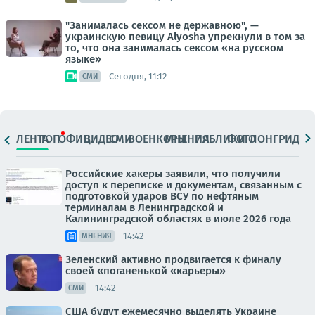
"Занималась сексом не державною", —
украинскую певицу Alyosha упрекнули в том за
то, что она занималась сексом «на русском
языке»
Сегодня, 11:12
СМИ
ЛЕНТА
ТОП
ОФИЦ.
ВИДЕО
СМИ
ВОЕНКОРЫ
МНЕНИЯ
ПАБЛИКИ
ФОТО
ЛОНГРИДЫ
Российские хакеры заявили, что получили
доступ к переписке и документам, связанным с
подготовкой ударов ВСУ по нефтяным
терминалам в Ленинградской и
Калининградской областях в июле 2026 года
14:42
МНЕНИЯ
Зеленский активно продвигается к финалу
своей «поганенькой «карьеры»
14:42
СМИ
США будут ежемесячно выделять Украине