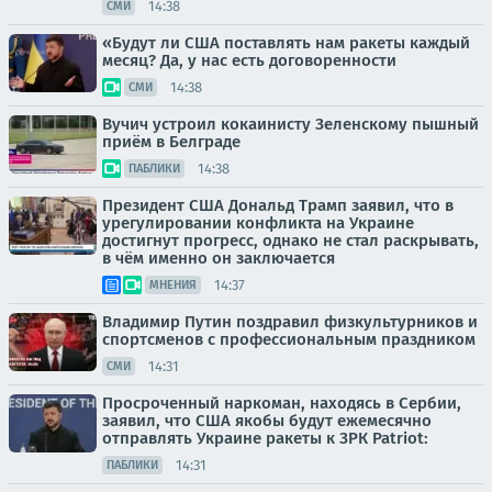
14:38
СМИ
«Будут ли США поставлять нам ракеты каждый
месяц? Да, у нас есть договоренности
14:38
СМИ
Вучич устроил кокаинисту Зеленскому пышный
приём в Белграде
14:38
ПАБЛИКИ
Президент США Дональд Трамп заявил, что в
урегулировании конфликта на Украине
достигнут прогресс, однако не стал раскрывать,
в чём именно он заключается
14:37
МНЕНИЯ
Владимир Путин поздравил физкультурников и
спортсменов с профессиональным праздником
14:31
СМИ
Просроченный наркоман, находясь в Сербии,
заявил, что США якобы будут ежемесячно
отправлять Украине ракеты к ЗРК Patriot:
14:31
ПАБЛИКИ