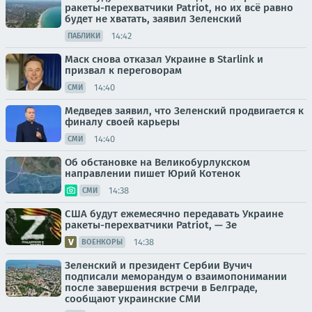
ракеты-перехватчики Patriot, но их всё равно
будет не хватать, заявил Зеленский
14:42
ПАБЛИКИ
Маск снова отказал Украине в Starlink и
призвал к переговорам
14:40
СМИ
Медведев заявил, что Зеленский продвигается к
финалу своей карьеры
14:40
СМИ
Об обстановке на Великобурлукском
направлении пишет Юрий Котенок
14:38
СМИ
США будут ежемесячно передавать Украине
ракеты-перехватчики Patriot, — Зе
14:38
ВОЕНКОРЫ
Зеленский и президент Сербии Вучич
подписали меморандум о взаимопонимании
после завершения встречи в Белграде,
сообщают украинские СМИ