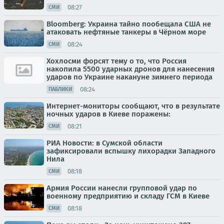
08:27
СМИ
Bloomberg: Украина тайно пообещала США не
атаковать нефтяные танкеры в Чёрном море
08:24
СМИ
Хохлосми форсят тему о то, что Россия
накопила 5500 ударных дронов для нанесения
ударов по Украине накануне зимнего периода
08:24
ПАБЛИКИ
Интернет-мониторы сообщают, что в результате
ночных ударов в Киеве поражены:
08:21
СМИ
РИА Новости: в Сумской области
зафиксировали вспышку лихорадки Западного
Нила
08:18
СМИ
Армия России нанесли групповой удар по
военному предприятию и складу ГСМ в Киеве
08:18
СМИ