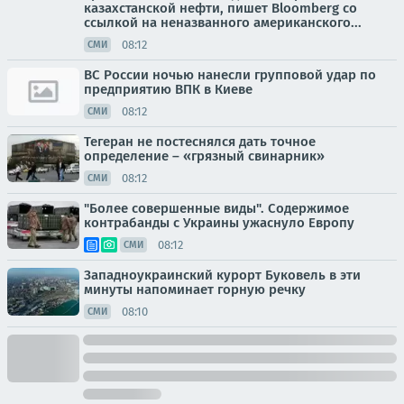
казахстанской нефти, пишет Bloomberg со
ссылкой на неназванного американского...
08:12
СМИ
ВС России ночью нанесли групповой удар по
предприятию ВПК в Киеве
08:12
СМИ
Тегеран не постеснялся дать точное
определение – «грязный свинарник»
08:12
СМИ
"Более совершенные виды". Содержимое
контрабанды с Украины ужаснуло Европу
08:12
СМИ
Западноукраинский курорт Буковель в эти
минуты напоминает горную речку
08:10
СМИ