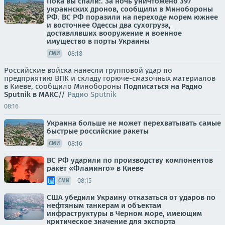
Пока вы спали:. За ночь уничтожено 397
украинских дронов, сообщили в Минобороны
РФ. ВС РФ поразили на переходе морем южнее
и восточнее Одессы два сухогруза,
доставлявших вооружение и военное
имущество в порты Украины
08:18
СМИ
Российские войска нанесли групповой удар по
предприятию ВПК и складу горюче-смазочных материалов
в Киеве, сообщило Минобороны
Подписаться на Радио
Sputnik в МАКС
//
Радио Sputnik
08:16
Украина больше не может перехватывать самые
быстрые российские ракеты
08:16
СМИ
ВС РФ ударили по производству компонентов
ракет «Фламинго» в Киеве
08:15
СМИ
США убедили Украину отказаться от ударов по
нефтяным танкерам и объектам
инфраструктуры в Черном море, имеющим
критическое значение для экспорта