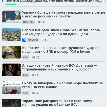
ЛЕНТА
ТОП
ОФИЦ.
ВИДЕО
СМИ
ВОЕНКОРЫ
МНЕНИЯ
ПАБЛИКИ
ФОТО
ЛОНГРИДЫ
Украина больше не может перехватывать самые
быстрые российские ракеты
08:37
ПАБЛИКИ
Сергей Лебедев: Киев снова без Patriot: восемь
«Искандеров» ударили по одной цели
08:37
МНЕНИЯ
ВС России ночью нанесли групповой удар по
предприятию ВПК и складу ГСМ в Киеве
08:36
СМИ
Алаудинов: новый главком ВСУ Драпатый —
"страшнейший националист и русофоб"
08:36
СМИ
Охоту за танкерами в Чёрном море поставят на
стоп? Но есть нюанс
08:30
СМИ
Украинские распространяет в сети схему
ночных ударов по объектам ВСУ