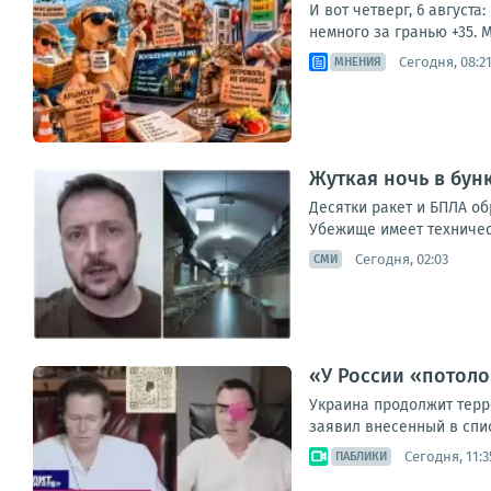
И вот четверг, 6 август
немного за гранью +35. М
Сегодня, 08:2
МНЕНИЯ
Жуткая ночь в бун
Десятки ракет и БПЛА о
Убежище имеет техническ
Сегодня, 02:03
СМИ
«У России «потоло
Украина продолжит терр
заявил внесенный в спис
Сегодня, 11:3
ПАБЛИКИ