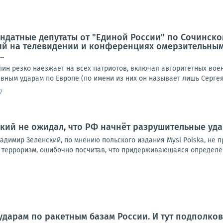
ндатные депутаты от "Единой России" по Сочинско
й на телевидении и конференциях омерзительным
.
лин резко наезжает на всех патриотов, включая авторитетных вое
ным ударам по Европе (по имени из них он называет лишь Сергея 
7
нский не ожидал, что РФ начнёт разрушительные уд
адимир Зеленский, по мнению польского издания Mysl Polska, не 
 терроризм, ошибочно посчитав, что придерживающаяся определён
ударам по ракетным базам России. И тут подполко