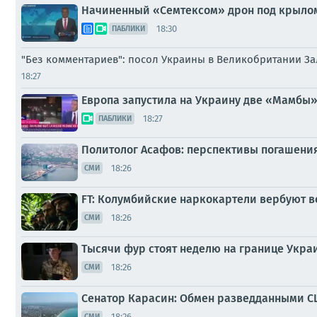
Начиненный «Семтексом» дрон под крылом
18:30
ПАБЛИКИ
"Без комментариев": посол Украины в Великобритании З
18:27
Европа запустила на Украину две «Мамбы»
18:27
ПАБЛИКИ
Политолог Асафов: перспективы погашени
18:26
СМИ
FT: Колумбийские наркокартели вербуют в
18:26
СМИ
Тысячи фур стоят неделю на границе Украи
18:26
СМИ
Сенатор Карасин: Обмен разведданными С
18:26
СМИ