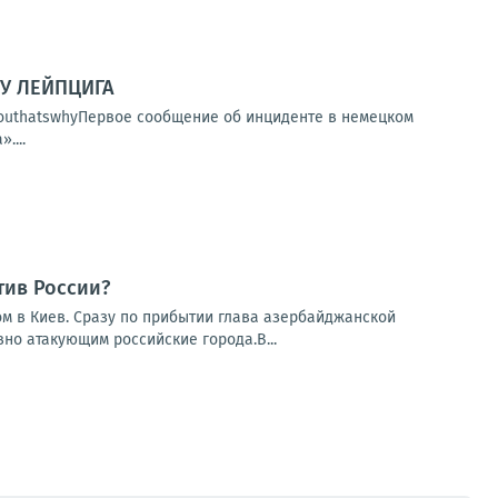
У ЛЕЙПЦИГА
kyouthatswhyПервое сообщение об инциденте в немецком
....
тив России?
 в Киев. Сразу по прибытии глава азербайджанской
но атакующим российские города.В...