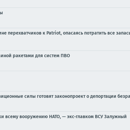
ны
е перехватчиков к Patriot, опасаясь потратить все запас
раиной ракетами для систем ПВО
а
озиционные силы готовят законопроект о депортации безр
ки всему вооружению НАТО, — экс-главком ВСУ Залужный