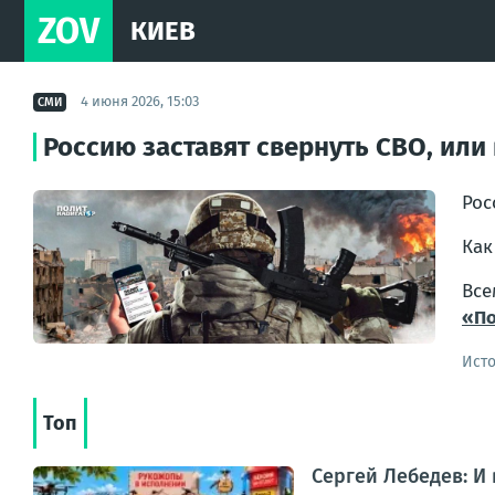
ZOV
КИЕВ
4 июня 2026, 15:03
СМИ
Россию заставят свернуть СВО, или
Рос
Как
Вс
«По
Ист
Топ
Сергей Лебедев: И