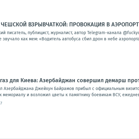
С ЧЕШСКОЙ ВЗРЫВЧАТКОЙ: ПРОВОКАЦИЯ В АЭРОПОРТ
кий писатель, публицист, журналист, автор Telegram-канала @fuc
 звучало как мем: «Водитель автобуса сбил дрон в небе аэропорта»
 газ для Киева: Азербайджан совершил демарш про
л Азербайджана Джейхун Байрамов прибыл с официальным визитом
к мемориалу и возложил цветы к памятнику боевикам ВСУ, ежеднев
47