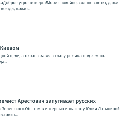
саДоброе утро четверга!Море спокойно, солнце светит, даже
сегда, может...
 Киевом
дной цели, а охрана завела главу режима под землю.
а...
ремист Арестович запугивает русских
а Зеленского.Об этом в интервью иноагенту Юлии Латыниной
стович...