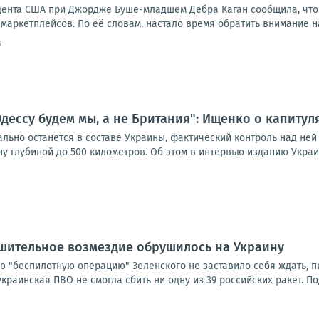
дента США при Джордже Буше-младшем Дебра Каган сообщила, что
маркетплейсов. По её словам, настало время обратить внимание на р
3
дессу будем мы, а не Британия": Ищенко о капиту
ьно останется в составе Украины, фактический контроль над ней п
 глубиной до 500 километров. Об этом в интервью изданию Украин
ушительное возмездие обрушилось на Украину
 "беспилотную операцию" Зеленского не заставило себя ждать, пиш
 украинская ПВО не смогла сбить ни одну из 39 российских ракет. По