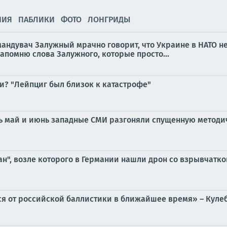
НИЯ
ПАБЛИКИ
ФОТО
ЛОНГРИДЫ
ндувач Залужный мрачно говорит, что Украине в НАТО не 
напомню слова Залужного, которые просто...
и? "Лейпциг был близок к катастрофе"
сь май и июнь западные СМИ разгоняли спущенную методи
ан", возле которого в Германии нашли дрон со взрывчатк
ся от российской баллистики в ближайшее время» – Куле