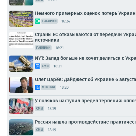
Немного примерных оценок потерь Украи
18:24
ПАБЛИКИ
Страны ЕС отказываются от передачи Украин
источники
18:21
ПАБЛИКИ
NYT: Запад больше не хочет делиться с Ук
18:21
СМИ
Олег Царёв: Дайджест об Украине 6 август
18:20
МНЕНИЯ
У поляков наступил предел терпения: опп
18:19
СМИ
Россия нашла противодействие практичес
18:19
СМИ