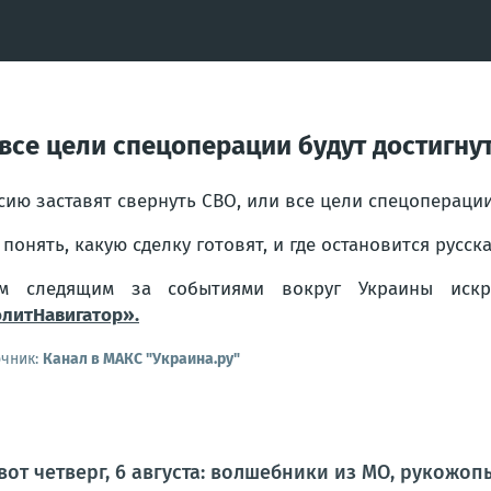
 все цели спецоперации будут достигну
сию заставят свернуть СВО, или все цели спецоперации
 понять, какую сделку готовят, и где остановится русск
ем следящим за событиями вокруг Украины искр
литНавигатор».
очник:
Канал в МАКС "Украина.ру"
 вот четверг, 6 августа: волшебники из МО, рукожо