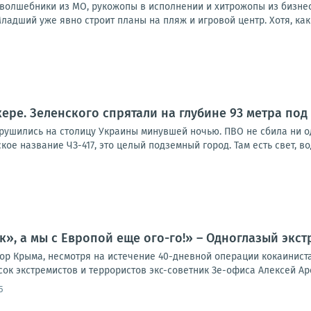
а: волшебники из МО, рукожопы в исполнении и хитрожопы из бизне
ладший уже явно строит планы на пляж и игровой центр. Хотя, как в
1
кере. Зеленского спрятали на глубине 93 метра под
брушились на столицу Украины минувшей ночью. ПВО не сбила ни о
ое название ЧЗ-417, это целый подземный город. Там есть свет, вод
к», а мы с Европой еще ого-го!» – Одноглазый экст
ор Крыма, несмотря на истечение 40-дневной операции кокаинист
ок экстремистов и террористов экс-советник Зе-офиса Алексей Аре
5