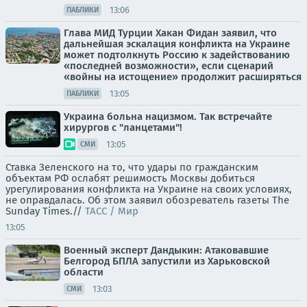
13:06
ПАБЛИКИ
Глава МИД Турции Хакан Фидан заявил, что
дальнейшая эскалация конфликта на Украине
может подтолкнуть Россию к задействованию
«последней возможности», если сценарий
«войны на истощение» продолжит расширяться
13:05
ПАБЛИКИ
Украина больна нацизмом. Так встречайте
хирургов с "ланцетами"!
13:05
СМИ
Ставка Зеленского на то, что удары по гражданским
объектам РФ ослабят решимость Москвы добиться
урегулирования конфликта на Украине на своих условиях,
не оправдалась. Об этом заявил обозреватель газеты The
Sunday Times.//
ТАСС / Мир
13:05
Военный эксперт Дандыкин: Атаковавшие
Белгород БПЛА запустили из Харьковской
области
13:03
СМИ