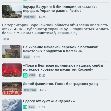
Эдуард Басурин: В Финляндии отказались
передать Украине ракеты Patriot
13:28
МНЕНИЯ
На территории Воронежской области объявлена опасность
атаки БПЛА — губернатор Украина.ру — подписаться и знать
больше Мы в MAX Аналитика//
Украина.ру
13:28
На Украине начались перебои с поставкой
некоторых продуктов в магазины
13:27
СМИ
«Пока в Белграде принимают нациста, сербы
истекают кровью на распятом Косове!»
13:22
СМИ
Долой фашистов. Голос белградских улиц
13:19
ПАБЛИКИ
Одессу атакуют «Бандероли»
13:19
СМИ