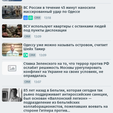
ВС России в течение 45 минут наносили
массированный удар по Одессе
13:18
СМИ
ВСУ используют квартиры с останками людей
под пункты дислокации
13:09
СМИ
Одессу уже можно называть островом, считает
Шейх Тамир
13:09
СМИ
Ставка Зеленского на то, что террор против РФ
ослабит решимость Москвы урегулировать
конфликт на Украине на своих условиях, не
оправдалась
13:07
СМИ
85 лет назад в Бельгии, которая сегодня так
рьяно поддерживает антироссийские санкции,
был основан «Валлонский легион» —
подразделение из бельгийских
коллаборационистов, пожелавших воевать на
стороне Гитлера против...