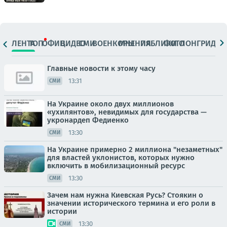
ЛЕНТА
ТОП
ОФИЦ.
ВИДЕО
СМИ
ВОЕНКОРЫ
МНЕНИЯ
ПАБЛИКИ
ФОТО
ЛОНГРИДЫ
Главные новости к этому часу
13:31
СМИ
На Украине около двух миллионов
«ухилянтов», невидимых для государства —
укронардеп Федиенко
13:30
СМИ
На Украине примерно 2 миллиона "незаметных"
для властей уклонистов, которых нужно
включить в мобилизационный ресурс
13:30
СМИ
Зачем нам нужна Киевская Русь? Стоякин о
значении исторического термина и его роли в
истории
13:30
СМИ