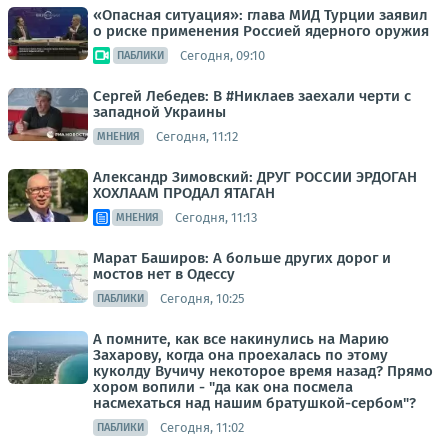
«Опасная ситуация»: глава МИД Турции заявил
о риске применения Россией ядерного оружия
Сегодня, 09:10
ПАБЛИКИ
Сергей Лебедев: В #Никлаев заехали черти с
западной Украины
Сегодня, 11:12
МНЕНИЯ
Александр Зимовский: ДРУГ РОССИИ ЭРДОГАН
ХОХЛААМ ПРОДАЛ ЯТАГАН
Сегодня, 11:13
МНЕНИЯ
Марат Баширов: А больше других дорог и
мостов нет в Одессу
Сегодня, 10:25
ПАБЛИКИ
А помните, как все накинулись на Марию
Захарову, когда она проехалась по этому
куколду Вучичу некоторое время назад? Прямо
хором вопили - "да как она посмела
насмехаться над нашим братушкой-сербом"?
Сегодня, 11:02
ПАБЛИКИ