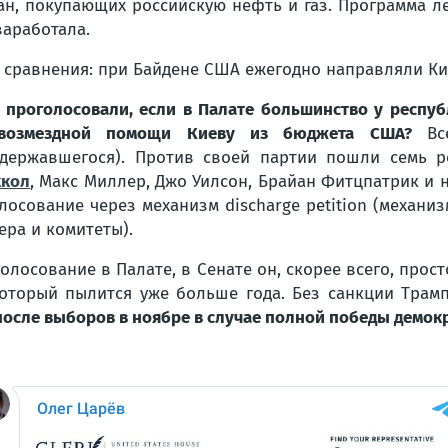
ан, покупающих российскую нефть и газ. Программа ле
заработала.
 сравнения: при Байдене США ежегодно направляли Ки
 проголосовали, если в Палате большинство у респуб
звозмездной помощи Киеву из бюджета США?
Вс
державшегося). Против своей партии пошли семь р
кол
, Макс Миллер, Джо Уилсон, Брайан Фитцпатрик и
лосование через механизм discharge petition (механ
ера и комитеты).
лосование в Палате, в Сенате он, скорее всего, прост
оторый пылится уже больше года. Без санкции Трампа
осле выборов в ноябре в случае полной победы демокр