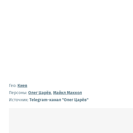
Гео:
Киев
Персоны:
Олег Царёв
,
Майкл Маккол
Источник:
Telegram-канал "Олег Царёв"