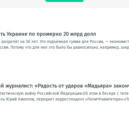
ить Украине по промерно 20 млрд долл
х разделят на 50 лет. Это подъёмная сумма для России, — экономис
оссии. Потому что для нее это было бы равносильно, например, закр
й журналист: «Радость от ударов «Мадьяра» закон
гистическую войну Российской Федерации.Об этом в беседе с тел
ь Юрий Николов, передает корреспондент «ПолитНавигатора».«Тота