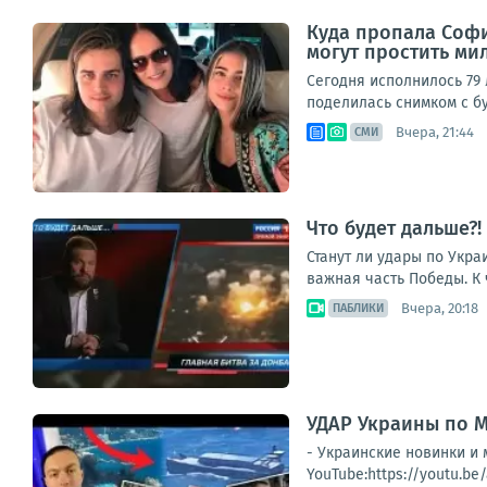
Куда пропала София
могут простить ми
Сегодня исполнилось 79 
поделилась снимком с бу
Вчера, 21:44
СМИ
Что будет дальше?
Станут ли удары по Укра
важная часть Победы. К 
Вчера, 20:18
ПАБЛИКИ
УДАР Украины по 
- Украинские новинки 
YouTube:https://youtu.b