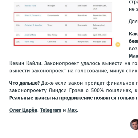
стр
не 
Для
Как
бе
воз
Мак
Кевин Кайли. Законопроект удалось вынести на го
вынести законопроект на голосование, минуя спик
Что дальше?
Даже если закон пройдёт финальное го
законопроекту Линдси Грэма о 500% пошлинах, к
Реальные шансы на продвижение появятся только п
Олег Царёв
.
Telegram
и
Max
.