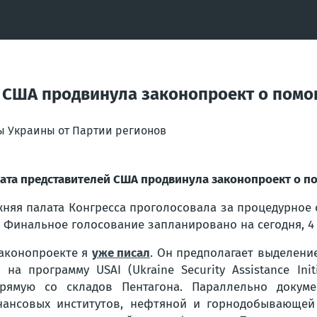
й США продвинула законопроект о пом
ы Украины от Партии регионов
ата представителей США продвинула законопроект о п
няя палата Конгресса проголосовала за процедурное 
. Финальное голосование запланировано на сегодня, 4
аконопроекте я
уже писал
. Он предполагает выделение
 на программу USAI (Ukraine Security Assistance In
рямую со складов Пентагона. Параллельно докуме
ансовых институтов, нефтяной и горнодобывающей