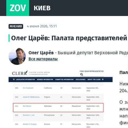
ZOV
КИЕВ
4 июня 2026, 15:11
МНЕНИЯ
Олег Царёв: Палата представителе
Олег Царёв
- Бывший депутат Верховной Рад
Все материалы
Пал
Ниж
204
О з
млн
нап
фин