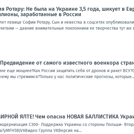
 Ротару: Не была на Украине 3,5 года, шикует в Ев
ллионы, заработанные в России
лет певице Софии Ротару. Сын и невестка в соцсетях опубликовал
кетами — давние внимательные поклонники ее творчества тут же в
! Предвидение от самого известного военкора стран
ине еще мощнее?Как России защитить себя от дронов и ракет ВСУ?
чему мы стремимся?Только у нас политические прогнозы, которые..
МИРНОЙ ЯЛТЕ! Чем опасна НОВАЯ БАЛЛИСТИКА Украи
и модернизация С300- Поддержка Украины со стороны Польши- Вт
e/a7yMFH5BJVAВидео Группа VKВерсия на...