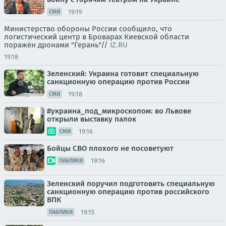
19:19
СМИ
Министерство обороны России сообщило, что
логистический центр в Броварах Киевской области
поражён дронами "Герань"//
IZ.RU
19:18
Зеленский: Украина готовит специальную
санкционную операцию против России
19:18
СМИ
#украина_под_микроскопом: во Львове
открыли выставку палок
19:16
СМИ
Бойцы СВО плохого не посоветуют
19:16
ПАБЛИКИ
Зеленский поручил подготовить специальную
санкционную операцию против российского
ВПК
19:15
ПАБЛИКИ