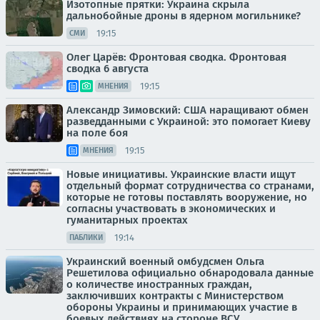
Изотопные прятки: Украина скрыла
дальнобойные дроны в ядерном могильнике?
19:15
СМИ
Олег Царёв: Фронтовая сводка. Фронтовая
сводка 6 августа
19:15
МНЕНИЯ
Александр Зимовский: США наращивают обмен
разведданными с Украиной: это помогает Киеву
на поле боя
19:15
МНЕНИЯ
Новые инициативы. Украинские власти ищут
отдельный формат сотрудничества со странами,
которые не готовы поставлять вооружение, но
согласны участвовать в экономических и
гуманитарных проектах
19:14
ПАБЛИКИ
Украинский военный омбудсмен Ольга
Решетилова официально обнародовала данные
о количестве иностранных граждан,
заключивших контракты с Министерством
обороны Украины и принимающих участие в
боевых действиях на стороне ВСУ