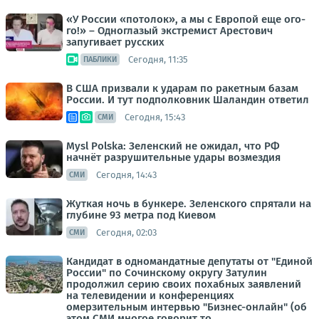
«У России «потолок», а мы с Европой еще ого-
го!» – Одноглазый экстремист Арестович
запугивает русских
Сегодня, 11:35
ПАБЛИКИ
В США призвали к ударам по ракетным базам
России. И тут подполковник Шаландин ответил
Сегодня, 15:43
СМИ
Mysl Polska: Зеленский не ожидал, что РФ
начнёт разрушительные удары возмездия
Сегодня, 14:43
СМИ
Жуткая ночь в бункере. Зеленского спрятали на
глубине 93 метра под Киевом
Сегодня, 02:03
СМИ
Кандидат в одномандатные депутаты от "Единой
России" по Сочинскому округу Затулин
продолжил серию своих похабных заявлений
на телевидении и конференциях
омерзительным интервью "Бизнес-онлайн" (об
этом СМИ многое говорит то...