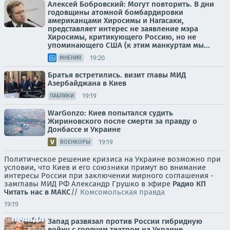
Алексей Бобровский: Могут повторить. В дни
годовщины атомной бомбардировки
американцами Хиросимы и Нагасаки,
представляет интерес не заявление мэра
Хиросимы, критикующего Россию, но не
упоминающего США (к этим манкуртам мы...
19:20
МНЕНИЯ
Братья встретились. визит главы МИД
Азербайджана в Киев
19:19
ПАБЛИКИ
WarGonzo: Киев попытался судить
Жириновского после смерти за правду о
Донбассе и Украине
19:19
ВОЕНКОРЫ
Политическое решение кризиса на Украине возможно при
условии, что Киев и его союзники примут во внимание
интересы России при заключении мирного соглашения -
замглавы МИД РФ Александр Грушко в эфире
Радио КП
Читать нас в МАКС
//
Комсомольская правда
19:19
Запад развязал против России гибридную
войну с горячим театром на Украине