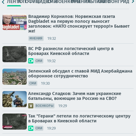
ЛЕНТА
ТОП
ОФИЦ.
ВИДЕО
СМИ
ВОЕНКОРЫ
МНЕНИЯ
ПАБЛИКИ
ФОТО
ЛОНГРИДЫ
Владимир Корнилов: Норвежская газета
Dagbladet на первую полосу выносит
заголовок: «НАТО спонсирует террор!» Бывает
же!
19:32
МНЕНИЯ
ВС РФ разнесли логистический центр в
Броварах Киевской области
19:32
СМИ
Зеленский обсудил с главой МИД Азербайджана
оборонное сотрудничество
19:30
СМИ
Александр Сладков: Зачем нам украинские
батальоны, воюющие за Россию на СВО?
19:29
ВОЕНКОРЫ
Так "Герани" летели по логистическому центру
в Броварах в Киевской области
19:29
СМИ