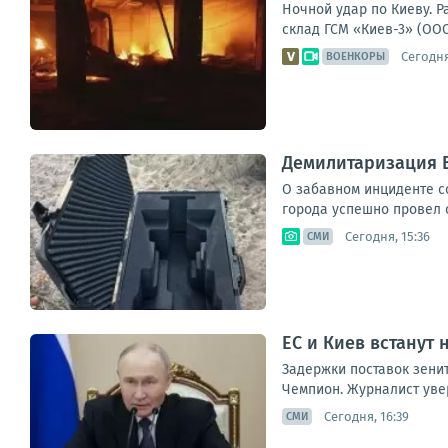
Ночной удар по Киеву. 
склад ГСМ «Киев-3» (ООО
Сегодня
ВОЕНКОРЫ
Демилитаризация 
О забавном инциденте с
города успешно провел 
Сегодня, 15:36
СМИ
ЕС и Киев встанут
Задержки поставок зенит
Чемпион. Журналист увер
Сегодня, 16:39
СМИ