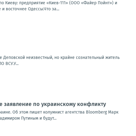
по Киеву: предприятие «Киев-111» (ООО «Файер Пойнт») и
и восточнее Одессы.Что за...
е Деповской неизвестный, но крайне сознательный житель
 ВСУ.У...
ое заявление по украинскому конфликту
раине. Об этом пишет колумнист агентства Bloomberg Марк
адимиром Путиным и будут...