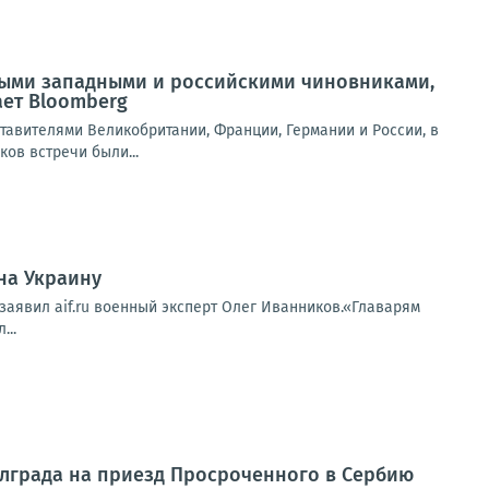
ными западными и российскими чиновниками,
ет Bloomberg
вителями Великобритании, Франции, Германии и России, в
ов встречи были...
на Украину
 заявил aif.ru военный эксперт Олег Иванников.«Главарям
...
елграда на приезд Просроченного в Сербию