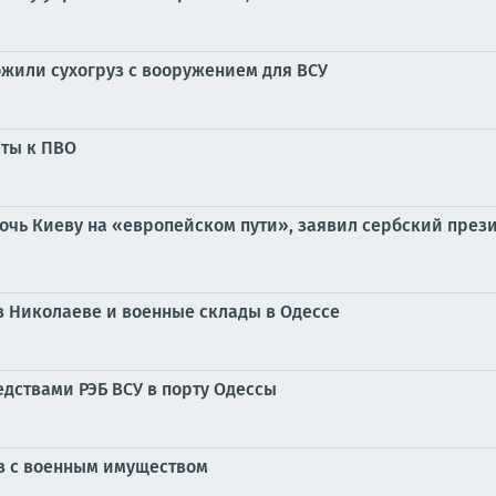
жили сухогруз с вооружением для ВСУ
еты к ПВО
мочь Киеву на «европейском пути», заявил сербский през
в Николаеве и военные склады в Одессе
едствами РЭБ ВСУ в порту Одессы
уз с военным имуществом