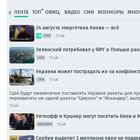
ЛЕНТА
ТОП
ОФИЦ.
ВИДЕО
СМИ
ВОЕНКОРЫ
МНЕ
24 августа энергетика Киева — всё
17:48
СМИ
Зеленский потребовал у ФРГ и Польши раке
17:48
СМИ
Украина может пострадать из-за конфликт
17:48
СМИ
США будут ежемесячно поставлять Украине ракеты для про
перехватить ни одной ракеты "Циркон" и "Искандер", вы
17:46
Уиткофф и Кушнер могут посетить Киев и 
17:46
ПАБЛИКИ
Сербия выделит 2 миллиона евро на подде