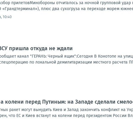
Разбор прилетовМинобороны отчиталось за ночной групповой удар 
 «Грандтерминал»), плюс два сухогруза на переходе морем южнее 
, 10:40
ВСУ пришла откуда не ждали
ообщает канал "ГЕРАНЬ: Черный ящик":Сегодня В Конотопе на улиц
спецоперацию по локальной демилитаризации местного расчета ППО
 на колени перед Путиным: на Западе сделали смел
ных ракет могут вынудить Киев и Запад закончить конфликт на Ук
ен, что ЕС и Киев встанут на колени перед президентом России Вл