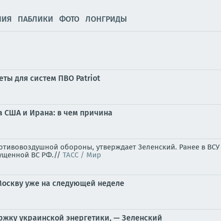
НИЯ
ПАБЛИКИ
ФОТО
ЛОНГРИДЫ
ты для систем ПВО Patriot
а США и Ирана: в чем причина
тивовоздушной обороны, утверждает Зеленский. Ранее в ВСУ п
пущенной ВС РФ.//
ТАСС / Мир
Москву уже на следующей неделе
ржку украинской энергетики, — Зеленский