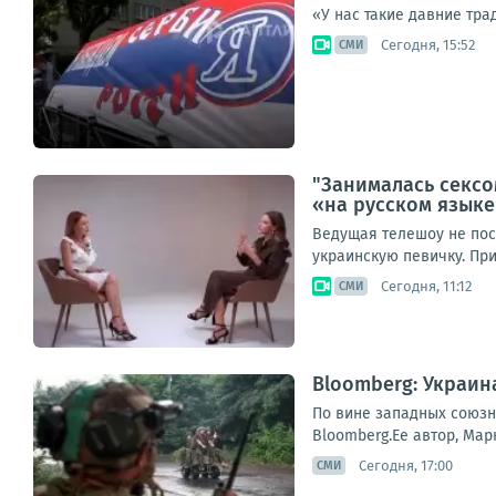
«У нас такие давние тра
Сегодня, 15:52
СМИ
"Занималась сексо
«на русском язык
Ведущая телешоу не пос
украинскую певичку. При
Сегодня, 11:12
СМИ
Bloomberg: Украин
По вине западных союзни
Bloomberg.Ее автор, Мар
Сегодня, 17:00
СМИ