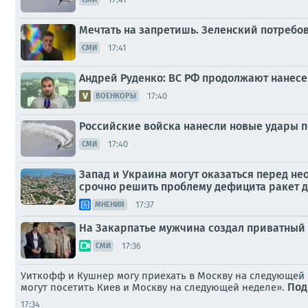
Мечтать на запретишь. Зеленский потребо
17:41
СМИ
Андрей Руденко: ВС РФ продолжают нанесе
17:40
ВОЕНКОРЫ
Российские войска нанесли новые удары п
17:40
СМИ
Запад и Украина могут оказаться перед не
срочно решить проблему дефицита ракет д
17:37
МНЕНИЯ
На Закарпатье мужчина создал приватный 
17:36
СМИ
Уиткофф и Кушнер могу приехать в Москву на следующей
Под
могут посетить Киев и Москву на следующей неделе».
17:34