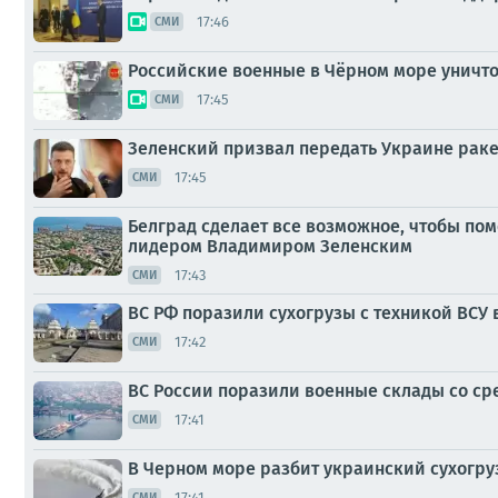
17:46
СМИ
Российские военные в Чёрном море уничто
17:45
СМИ
Зеленский призвал передать Украине рак
17:45
СМИ
Белград сделает все возможное, чтобы по
лидером Владимиром Зеленским
17:43
СМИ
ВС РФ поразили сухогрузы с техникой ВСУ 
17:42
СМИ
ВС России поразили военные склады со ср
17:41
СМИ
В Черном море разбит украинский сухогр
17:41
СМИ