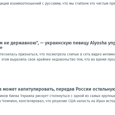
диции взаимоотношений с русскими, что мы считаем это чистым пр
м не державною", — украинскую певицу Alyosha упр
е»
теснялась признаться, что посмотрела слитые в сеть видео интим
 этом выразила свое крайнее недовольство тем, что во время проце
а может капитулировать, передав России остальную
ков Киева Украина рискует столкнуться с одной из самых крупных
к Чемпион, констатировал, что решение США напасть на Иран исто