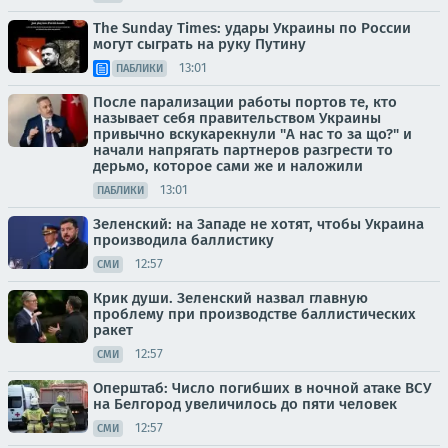
The Sunday Times: удары Украины по России
могут сыграть на руку Путину
13:01
ПАБЛИКИ
После парализации работы портов те, кто
называет себя правительством Украины
привычно вскукарекнули "А нас то за що?" и
начали напрягать партнеров разгрести то
дерьмо, которое сами же и наложили
13:01
ПАБЛИКИ
Зеленский: на Западе не хотят, чтобы Украина
производила баллистику
12:57
СМИ
Крик души. Зеленский назвал главную
проблему при производстве баллистических
ракет
12:57
СМИ
Оперштаб: Число погибших в ночной атаке ВСУ
на Белгород увеличилось до пяти человек
12:57
СМИ