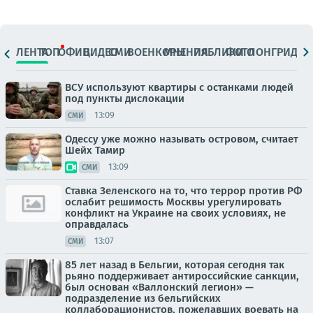
ЛЕНТА
ТОП
ОФИЦ.
ВИДЕО
СМИ
ВОЕНКОРЫ
МНЕНИЯ
ПАБЛИКИ
ФОТО
ЛОНГРИДЫ
ВСУ используют квартиры с останками людей
под пункты дислокации
13:09
СМИ
Одессу уже можно называть островом, считает
Шейх Тамир
13:09
СМИ
Ставка Зеленского на то, что террор против РФ
ослабит решимость Москвы урегулировать
конфликт на Украине на своих условиях, не
оправдалась
13:07
СМИ
85 лет назад в Бельгии, которая сегодня так
рьяно поддерживает антироссийские санкции,
был основан «Валлонский легион» —
подразделение из бельгийских
коллаборационистов, пожелавших воевать на