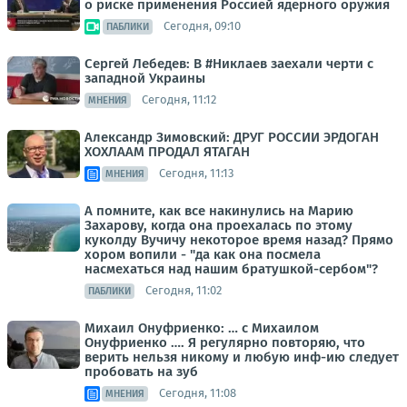
о риске применения Россией ядерного оружия
Сегодня, 09:10
ПАБЛИКИ
Сергей Лебедев: В #Никлаев заехали черти с
западной Украины
Сегодня, 11:12
МНЕНИЯ
Александр Зимовский: ДРУГ РОССИИ ЭРДОГАН
ХОХЛААМ ПРОДАЛ ЯТАГАН
Сегодня, 11:13
МНЕНИЯ
А помните, как все накинулись на Марию
Захарову, когда она проехалась по этому
куколду Вучичу некоторое время назад? Прямо
хором вопили - "да как она посмела
насмехаться над нашим братушкой-сербом"?
Сегодня, 11:02
ПАБЛИКИ
Михаил Онуфриенко: … с Михаилом
Онуфриенко …. Я регулярно повторяю, что
верить нельзя никому и любую инф-ию следует
пробовать на зуб
Сегодня, 11:08
МНЕНИЯ