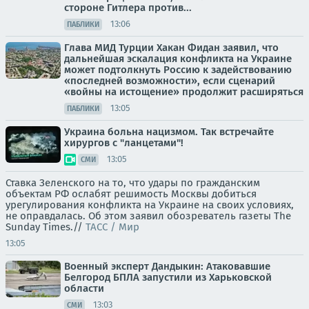
стороне Гитлера против...
13:06
ПАБЛИКИ
Глава МИД Турции Хакан Фидан заявил, что
дальнейшая эскалация конфликта на Украине
может подтолкнуть Россию к задействованию
«последней возможности», если сценарий
«войны на истощение» продолжит расширяться
13:05
ПАБЛИКИ
Украина больна нацизмом. Так встречайте
хирургов с "ланцетами"!
13:05
СМИ
Ставка Зеленского на то, что удары по гражданским
объектам РФ ослабят решимость Москвы добиться
урегулирования конфликта на Украине на своих условиях,
не оправдалась. Об этом заявил обозреватель газеты The
Sunday Times.//
ТАСС / Мир
13:05
Военный эксперт Дандыкин: Атаковавшие
Белгород БПЛА запустили из Харьковской
области
13:03
СМИ