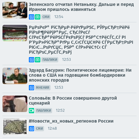
Зеленского отчитал Нетаньяху. Дальше и перед
Ираном пришлось извиняться
12:54
СМИ
РџРѕРєР° РїСЂРµР·РёРґРµРЅС‚ РЎРµСЂР±РёРё
РїРѕР¶РёРјР°РµС‚ СЂСѓРєСѓ
СѓРєСЂР°РёРЅСЃРєРѕРјСѓ РЅР°С†РёСЃС‚Сѓ РІ
Р‘РµР»РіСЂР°РґРµ С‚С‹СЃСЏС‡Рё СЃРµСЂР±РѕРІ
РІС‹С…РѕРґСЏС‚ РЅР° СѓР»РёС†С‹ СЃ
РїСЂРѕС‚РµСЃС‚РѕРј
12:53
ПАБЛИКИ
Эдуард Басурин: Политическое лицемерие: Ни
слова о США на годовщине бомбардировки
японских городов
12:53
МНЕНИЯ
Соловьёв: В России совершенно другой
сценарий
12:52
ПАБЛИКИ
#Новости_из_новых_регионов России
12:48
СМИ