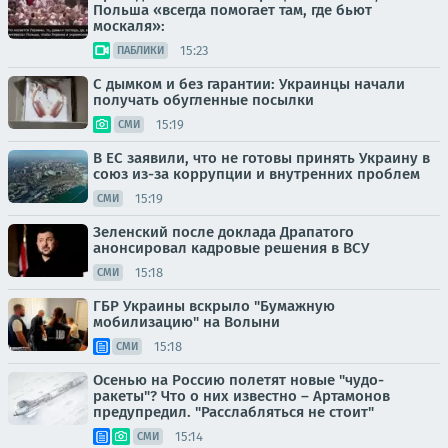
Польша «всегда помогает там, где бьют
москаля»:
15:23
ПАБЛИКИ
С дымком и без гарантии: Украинцы начали
получать обугленные посылки
15:19
СМИ
В ЕС заявили, что не готовы принять Украину в
союз из-за коррупции и внутренних проблем
15:19
СМИ
Зеленский после доклада Драпатого
анонсировал кадровые решения в ВСУ
15:18
СМИ
ГБР Украины вскрыло "Бумажную
мобилизацию" на Волыни
15:18
СМИ
Осенью на Россию полетят новые "чудо-
ракеты"? Что о них известно – Артамонов
предупредил. "Расслабляться не стоит"
15:14
СМИ