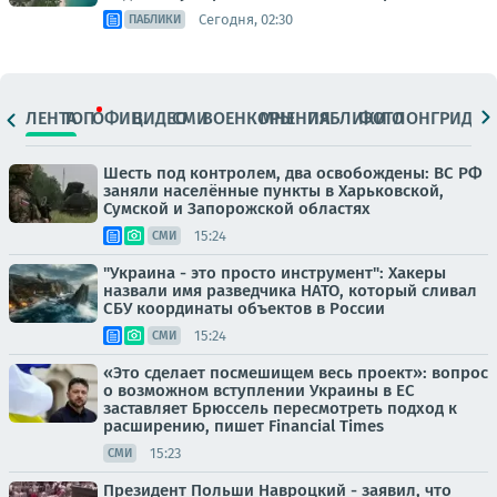
Сегодня, 02:30
ПАБЛИКИ
ЛЕНТА
ТОП
ОФИЦ.
ВИДЕО
СМИ
ВОЕНКОРЫ
МНЕНИЯ
ПАБЛИКИ
ФОТО
ЛОНГРИДЫ
Шесть под контролем, два освобождены: ВС РФ
заняли населённые пункты в Харьковской,
Сумской и Запорожской областях
15:24
СМИ
"Украина - это просто инструмент": Хакеры
назвали имя разведчика НАТО, который сливал
СБУ координаты объектов в России
15:24
СМИ
«Это сделает посмешищем весь проект»: вопрос
о возможном вступлении Украины в ЕС
заставляет Брюссель пересмотреть подход к
расширению, пишет Financial Times
15:23
СМИ
Президент Польши Навроцкий - заявил, что