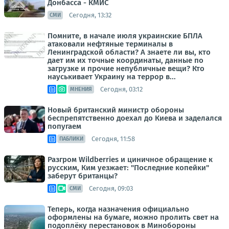
Донбасса - КМИС
Сегодня, 13:32
СМИ
Помните, в начале июля украинские БПЛА
атаковали нефтяные терминалы в
Ленинградской области? А знаете ли вы, кто
дает им их точные координаты, данные по
загрузке и прочие непубличные вещи? Кто
науськивает Украину на террор в...
Сегодня, 03:12
МНЕНИЯ
Новый британский министр обороны
беспрепятственно доехал до Киева и заделался
попугаем
Сегодня, 11:58
ПАБЛИКИ
Разгром Wildberries и циничное обращение к
русским, Ким уезжает: "Последние копейки"
заберут британцы?
Сегодня, 09:03
СМИ
Теперь, когда назначения официально
оформлены на бумаге, можно пролить свет на
подоплёку перестановок в Минобороны