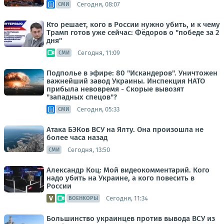
Сегодня, 08:07
СМИ
Кто решает, кого в России нужно убить, и к чему
Трамп готов уже сейчас: Фёдоров о "победе за 2
дня"
Сегодня, 11:09
СМИ
Подполье в эфире: 80 "Искандеров". Уничтожен
важнейший завод Украины. Инспекция НАТО
прибыла невовремя - Скорые вывозят
"западных спецов"?
Сегодня, 05:33
СМИ
Атака БЭКов ВСУ на Ялту. Она произошла не
более часа назад
Сегодня, 13:50
СМИ
Александр Коц: Мой видеокомментарий. Кого
надо убить на Украине, а кого повесить в
России
Сегодня, 11:34
ВОЕНКОРЫ
Большинство украинцев против вывода ВСУ из