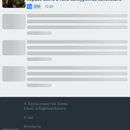
15:06
СМИ
© Лента новостей Киева
Email:
info@newskiev.ru
О нас
Контакты