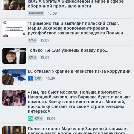
самым богатым бизнесменом в мире в сфере
оборонной промышленности
15:09
ПАБЛИКИ
"Примерно так и выглядит польский стыд":
Мария Захарова прокомментировала
русофобское заявление президента Польши
15:09
СМИ
Только ТЫ САМ узнаешь правду про…
15:09
СМИ
ЕС отказал Украине в членстве из-за коррупции
15:09
СМИ
«Там, где бьют москаля, Польша помогает»:
Навроцкий заявил, что Варшава будет и дальше
помогать Киеву в противостоянии с Москвой,
поскольку считает это своим стратегическим
интересом
15:09
СМИ
Политтехнолог Маркелов: Залужный занимает
первое место в топе конкурентов Зеленского