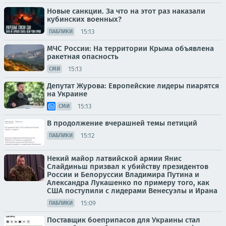
Новые санкции. За что на этот раз наказали
кубинских военных?
15:13
ПАБЛИКИ
МЧС России: На территории Крыма объявлена
ракетная опасность
15:13
СМИ
Депутат Журова: Европейские лидеры пиарятся
на Украине
15:13
СМИ
В продолжение вчерашней темы петиций
15:12
ПАБЛИКИ
Некий майор латвийской армии Янис
Слайдиньш призвал к убийству президентов
России и Белоруссии Владимира Путина и
Александра Лукашенко по примеру того, как
США поступили с лидерами Венесуэлы и Ирана
15:09
ПАБЛИКИ
Поставщик боеприпасов для Украины стал