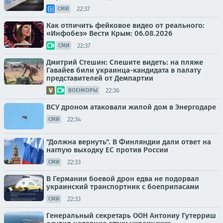
22:37
СМИ
Как отличить фейковое видео от реального:
«Инфобез» Вести Крым: 06.08.2026
22:37
СМИ
Дмитрий Стешин: Спешите видеть: на пляже
Гавайев били украинца-кандидата в палату
представителей от Демпартии
22:36
ВОЕНКОРЫ
ВСУ дроном атаковали жилой дом в Энергодаре
22:34
СМИ
"Должна вернуть". В Финляндии дали ответ на
наглую выходку ЕС против России
22:33
СМИ
В Германии боевой дрон едва не подорвал
украинский транспортник с боеприпасами
22:33
СМИ
Генеральный секретарь ООН Антониу Гутерриш