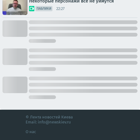
Некоторые персонажи все не уймутся
22:27
ПАБЛИКИ
© Лента новостей Киева
Email:
info@newskiev.ru
О нас