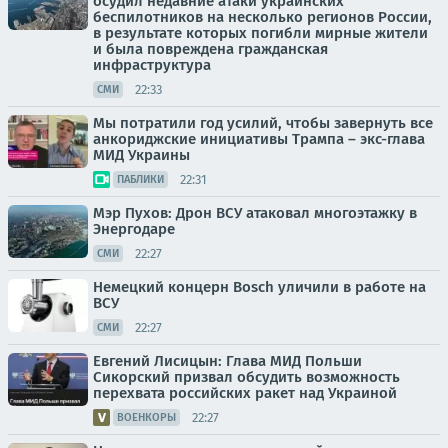
осудил недавние атаки украинских
беспилотников на несколько регионов России,
в результате которых погибли мирные жители
и была повреждена гражданская
инфраструктура
22:33
СМИ
Мы потратили год усилий, чтобы завернуть все
анкориджские инициативы Трампа – экс-глава
МИД Украины
22:31
ПАБЛИКИ
Мэр Пухов: Дрон ВСУ атаковал многоэтажку в
Энергодаре
22:27
СМИ
Немецкий концерн Bosch уличили в работе на
ВСУ
22:27
СМИ
Евгений Лисицын: Глава МИД Польши
Сикорский призвал обсудить возможность
перехвата российских ракет над Украиной
22:27
ВОЕНКОРЫ