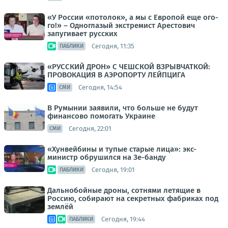
«У России «потолок», а мы с Европой еще ого-
го!» – Одноглазый экстремист Арестович
запугивает русских
Сегодня, 11:35
ПАБЛИКИ
«РУССКИЙ ДРОН» С ЧЕШСКОЙ ВЗРЫВЧАТКОЙ:
ПРОВОКАЦИЯ В АЭРОПОРТУ ЛЕЙПЦИГА
Сегодня, 14:54
СМИ
В Румынии заявили, что больше не будут
финансово помогать Украине
Сегодня, 22:01
СМИ
«Хунвейбины и тупые старые лица»: экс-
министр обрушился на Зе-банду
Сегодня, 19:01
ПАБЛИКИ
Дальнобойные дроны, сотнями летящие в
Россию, собирают на секретных фабриках под
землёй
Сегодня, 19:44
ПАБЛИКИ