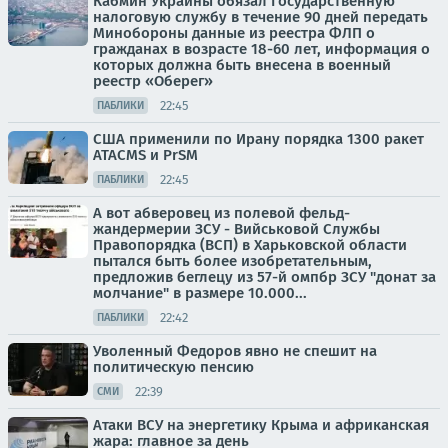
Кабмин Украины обязал Государственную
налоговую службу в течение 90 дней передать
Минобороны данные из реестра ФЛП о
гражданах в возрасте 18-60 лет, информация о
которых должна быть внесена в военный
реестр «Оберег»
22:45
ПАБЛИКИ
США применили по Ирану порядка 1300 ракет
ATACMS и PrSM
22:45
ПАБЛИКИ
А вот абверовец из полевой фельд-
жандермерии ЗСУ - Вийськовой Службы
Правопорядка (ВСП) в Харьковской области
пытался быть более изобретательным,
предложив беглецу из 57-й омпбр ЗСУ "донат за
молчание" в размере 10.000...
22:42
ПАБЛИКИ
Уволенный Федоров явно не спешит на
политическую пенсию
22:39
СМИ
Атаки ВСУ на энергетику Крыма и африканская
жара: главное за день