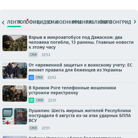
ЛЕНТА
ТОП
ОФИЦ.
ВИДЕО
СМИ
ВОЕНКОРЫ
МНЕНИЯ
ПАБЛИКИ
ФОТО
ЛОНГРИДЫ
Взрыв в микроавтобусе под Дамаском: два
человека погибли, 13 ранены. Главные новости
к этому часу
22:52
СМИ
От «временной защиты» к воинскому учету: ЕС
меняет правила для беженцев из Украины
22:52
СМИ
В Кривом Роге телефонные мошенники
устроили перестрелку
22:51
СМИ
Пушилин: Шесть мирных жителей Республики
пострадали 6 августа из-за атак ударных БПЛА
ВСУ
22:51
СМИ