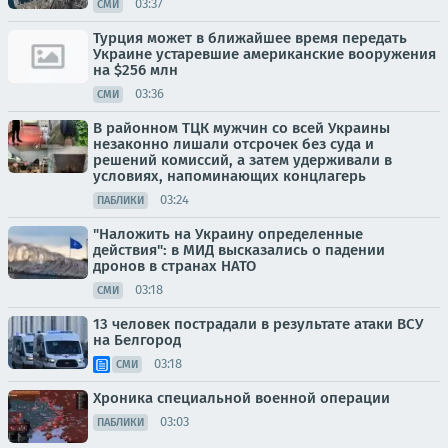
03:37
СМИ
Турция может в ближайшее время передать
Украине устаревшие американские вооружения
на $256 млн
03:36
СМИ
В районном ТЦК мужчин со всей Украины
незаконно лишали отсрочек без суда и
решений комиссий, а затем удерживали в
условиях, напоминающих концлагерь
03:24
ПАБЛИКИ
"Наложить на Украину определенные
действия": в МИД высказались о падении
дронов в странах НАТО
03:18
СМИ
13 человек пострадали в результате атаки ВСУ
на Белгород
03:18
СМИ
Хроника специальной военной операции
03:03
ПАБЛИКИ