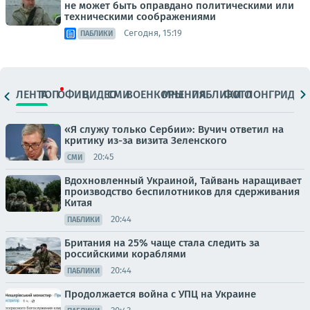
не может быть оправдано политическими или
техническими соображениями
Сегодня, 15:19
ПАБЛИКИ
ЛЕНТА
ТОП
ОФИЦ.
ВИДЕО
СМИ
ВОЕНКОРЫ
МНЕНИЯ
ПАБЛИКИ
ФОТО
ЛОНГРИДЫ
«Я служу только Сербии»: Вучич ответил на
критику из-за визита Зеленского
20:45
СМИ
Вдохновленный Украиной, Тайвань наращивает
производство беспилотников для сдерживания
Китая
20:44
ПАБЛИКИ
Британия на 25% чаще стала следить за
российскими кораблями
20:44
ПАБЛИКИ
Продолжается война с УПЦ на Украине