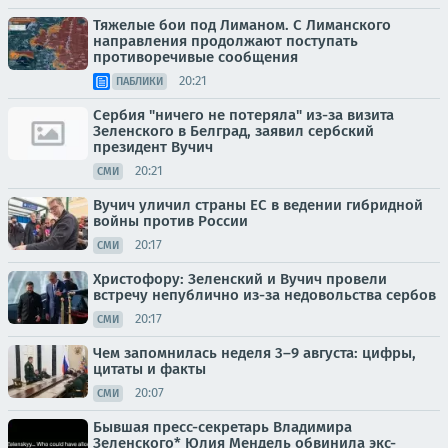
Тяжелые бои под Лиманом. С Лиманского
направления продолжают поступать
противоречивые сообщения
20:21
ПАБЛИКИ
Сербия "ничего не потеряла" из-за визита
Зеленского в Белград, заявил сербский
президент Вучич
20:21
СМИ
Вучич уличил страны ЕС в ведении гибридной
войны против России
20:17
СМИ
Христофору: Зеленский и Вучич провели
встречу непублично из-за недовольства сербов
20:17
СМИ
Чем запомнилась неделя 3–9 августа: цифры,
цитаты и факты
20:07
СМИ
Бывшая пресс-секретарь Владимира
Зеленского* Юлия Мендель обвинила экс-