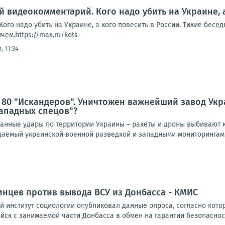
й видеокомментарий. Кого надо убить на Украине, 
ого надо убить на Украине, а кого повесить в России. Тихие бесе
ем.https://max.ru/kots
, 11:34
 80 "Искандеров". Уничтожен важнейший завод Ук
ападных спецов"?
нные удары по территории Украины – ракеты и дроны выбивают к
идаемый украинской военной разведкой и западными мониторингами
нцев против вывода ВСУ из Донбасса - КМИС
 институт социологии опубликовал данные опроса, согласно кото
ск с занимаемой части Донбасса в обмен на гарантии безопаснос