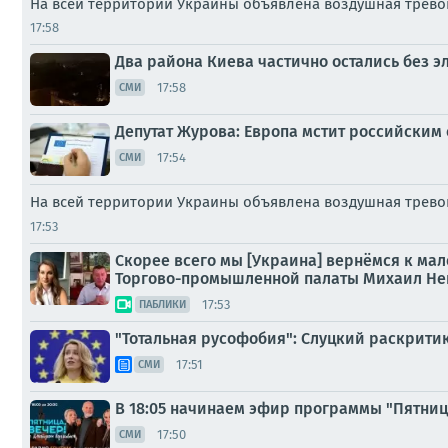
На всей территории Украины объявлена воздушная трево
17:58
Два района Киева частично остались без э
17:58
СМИ
Депутат Журова: Европа мстит российским
17:54
СМИ
На всей территории Украины объявлена воздушная тревог
17:53
Скорее всего мы [Украина] вернёмся к ма
Торгово-промышленной палаты Михаил Не
17:53
ПАБЛИКИ
"Тотальная русофобия": Слуцкий раскрити
17:51
СМИ
В 18:05 начинаем эфир программы "Пятниц
17:50
СМИ