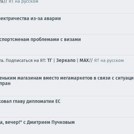
га//
RT на русском
лектричества из-за аварии
 спортсменам проблемами с визами
ТГ
Зеркало
MAX
а. Подписаться на RT:
|
|
//
RT на русском
леньким магазинам вместо мегамаркетов в связи с ситуац
пран
ковал главу дипломатии ЕС
а, вечер!" с Дмитрием Пучковым