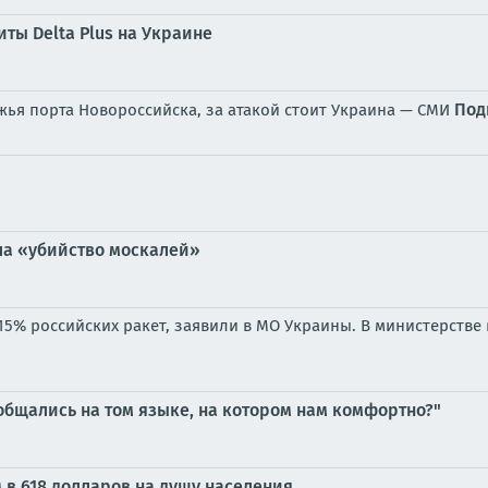
ты Delta Plus на Украине
Под
жья порта Новороссийска, за атакой стоит Украина — СМИ
ла «убийство москалей»
 15% российских ракет, заявили в МО Украины. В министерств
 общались на том языке, на котором нам комфортно?"
в 618 долларов на душу населения