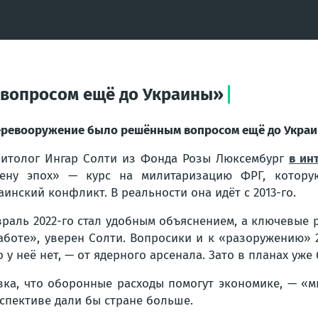
вопросом ещё до Украины»
ревооружение было решённым вопросом ещё до Укра
итолог Ингар Солти из Фонда Розы Люксембург
в ин
ену эпох» — курс на милитаризацию ФРГ, котору
аинский конфликт. В реальности она идёт с 2013-го.
раль 2022-го стал удобным объяснением, а ключевые
аботе»
, уверен Солти. Вопросики и к «разоружению» 2
о у неё нет, — от ядерного арсенала. Зато в планах уж
вка, что оборонные расходы помогут экономике, — «
спективе дали бы стране больше.