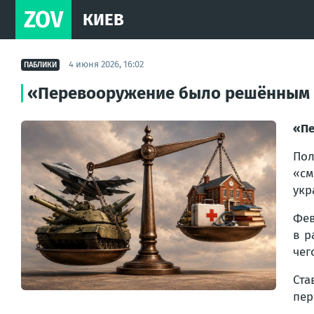
ZOV
КИЕВ
4 июня 2026, 16:02
ПАБЛИКИ
«Перевооружение было решённым 
«Пе
Пол
«см
укр
Фев
в р
чег
Ста
пер