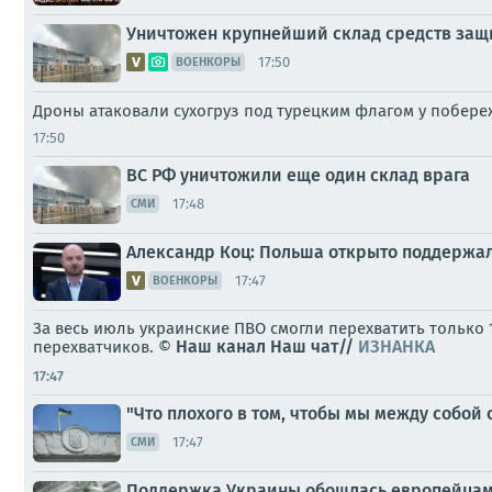
Уничтожен крупнейший склад средств защи
17:50
ВОЕНКОРЫ
Дроны атаковали сухогруз под турецким флагом у побере
17:50
ВС РФ уничтожили еще один склад врага
17:48
СМИ
Александр Коц: Польша открыто поддержа
17:47
ВОЕНКОРЫ
За весь июль украинские ПВО смогли перехватить только
Наш канал
Наш чат//
ИЗНАНКА
перехватчиков. ©
17:47
"Что плохого в том, чтобы мы между собой
17:47
СМИ
Поддержка Украины обошлась европейцам 