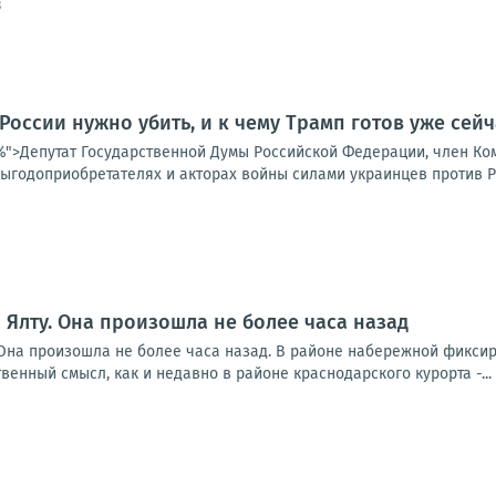
3
 России нужно убить, и к чему Трамп готов уже сейч
25%">Депутат Государственной Думы Российской Федерации, член К
ыгодоприобретателях и акторах войны силами украинцев против Ро
а Ялту. Она произошла не более часа назад
уОна произошла не более часа назад. В районе набережной фикси
венный смысл, как и недавно в районе краснодарского курорта -...