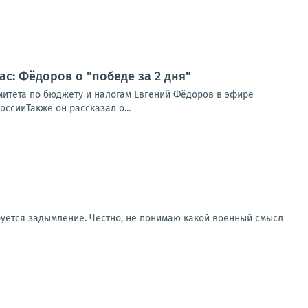
ас: Фёдоров о "победе за 2 дня"
омитета по бюджету и налогам Евгений Фёдоров в эфире
ссииТакже он рассказал о...
руется задымление. Честно, не понимаю какой военный смысл