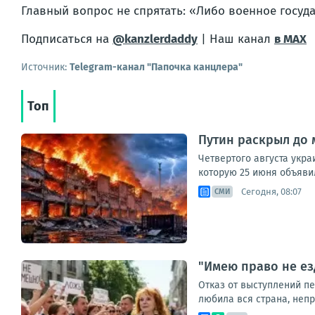
Главный вопрос не спрятать: «Либо военное госуд
Подписаться на
@kanzlerdaddy
| Наш канал
в MAX
Источник:
Telegram-канал "Папочка канцлера"
Топ
Путин раскрыл до 
Четвертого августа укр
которую 25 июня объявил
Сегодня, 08:07
СМИ
"Имею право не ез
Отказ от выступлений п
любила вся страна, непри