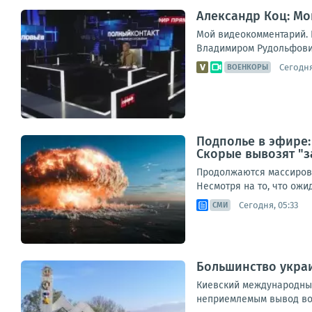
Александр Коц: Мо
Мой видеокомментарий. К
Владимиром Рудольфович
Сегодня
ВОЕНКОРЫ
Подполье в эфире:
Скорые вывозят "з
Продолжаются массирова
Несмотря на то, что ож
Сегодня, 05:33
СМИ
Большинство украи
Киевский международный
неприемлемым вывод вой