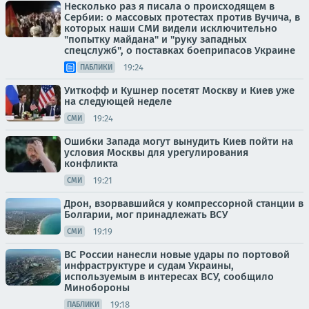
Несколько раз я писала о происходящем в
Сербии: о массовых протестах против Вучича, в
которых наши СМИ видели исключительно
"попытку майдана" и "руку западных
спецслужб", о поставках боеприпасов Украине
19:24
ПАБЛИКИ
Уиткофф и Кушнер посетят Москву и Киев уже
на следующей неделе
19:24
СМИ
Ошибки Запада могут вынудить Киев пойти на
условия Москвы для урегулирования
конфликта
19:21
СМИ
Дрон, взорвавшийся у компрессорной станции в
Болгарии, мог принадлежать ВСУ
19:19
СМИ
ВС России нанесли новые удары по портовой
инфраструктуре и судам Украины,
используемым в интересах ВСУ, сообщило
Минобороны
19:18
ПАБЛИКИ