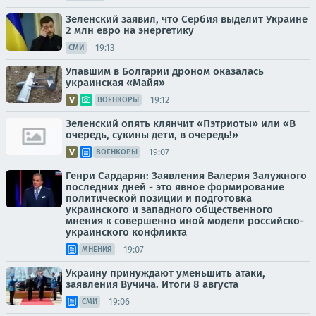
Зеленский заявил, что Сербия выделит Украине
2 млн евро на энергетику
19:13
СМИ
Упавшим в Болгарии дроном оказалась
украинская «Майя»
19:12
ВОЕНКОРЫ
Зеленский опять клянчит «Пэтриоты» или «В
очередь, сукины дети, в очередь!»
19:07
ВОЕНКОРЫ
Генри Сардарян: Заявления Валерия Залужного
последних дней - это явное формирование
политической позиции и подготовка
украинского и западного общественного
мнения к совершенно иной модели российско-
украинского конфликта
19:07
МНЕНИЯ
Украину принуждают уменьшить атаки,
заявления Вучича. Итоги 8 августа
19:06
СМИ