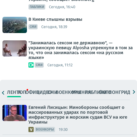
Сегодня, 16:40
ПАБЛИКИ
В Киеве слышны взрывы
Сегодня, 18:39
СМИ
"Занималась сексом не державною", —
украинскую певицу Alyosha упрекнули в том за
то, что она занималась сексом «на русском
языке»
Сегодня, 11:12
СМИ
ЛЕНТА
ТОП
ОФИЦ.
ВИДЕО
СМИ
ВОЕНКОРЫ
МНЕНИЯ
ПАБЛИКИ
ФОТО
ЛОНГРИДЫ
Евгений Лисицын: Минобороны сообщает о
массированных ударах по портовой
инфраструктуре и морским судам ВСУ на юге
Украины
19:30
ВОЕНКОРЫ