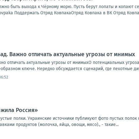
жно быть выхода к Чёрному морю. Пусть берут лопаты и копают се
vpaka Поддержать Отряд КовпакаОтряд Ковпака в ВК Отряд Ковпака
ад. Важно отличать актуальные угрозы от мнимых
но отличать актуальные угрозы от мнимыхО потенциальных угрозах
образном ключе. Нередко обсуждается сценарий, где пехотные див
16:52
ожила Россия»
устые полки. Украинские источники публикуют фото пустых полок 
вками продуктов (молочка, яйца, овощи, мясо)., - такие...