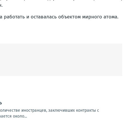
н.
а работать и оставалась объектом мирного атома.
ь
количестве иностранцев, заключивших контракты с
ется около...