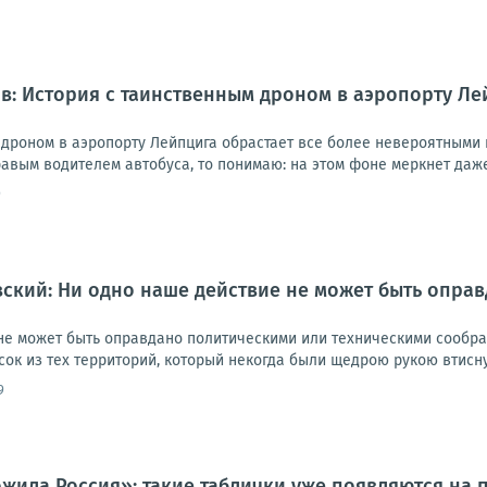
: История с таинственным дроном в аэропорту Ле
дроном в аэропорту Лейпцига обрастает все более невероятными п
вым водителем автобуса, то понимаю: на этом фоне меркнет даже 
9
ский: Ни одно наше действие не может быть опра
не может быть оправдано политическими или техническими сообра
сок из тех территорий, который некогда были щедрою рукою втисну
9
ожила Россия»: такие таблички уже появляются на 