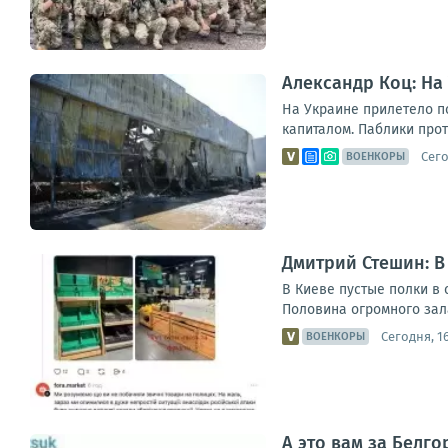
Александр Коц: На
На Украине прилетело п
капиталом. Паблики прот
Сего
ВОЕНКОРЫ
Дмитрий Стешин: В
В Киеве пустые полки в 
Половина огромного зала
Сегодня, 16
ВОЕНКОРЫ
А это вам за Белго