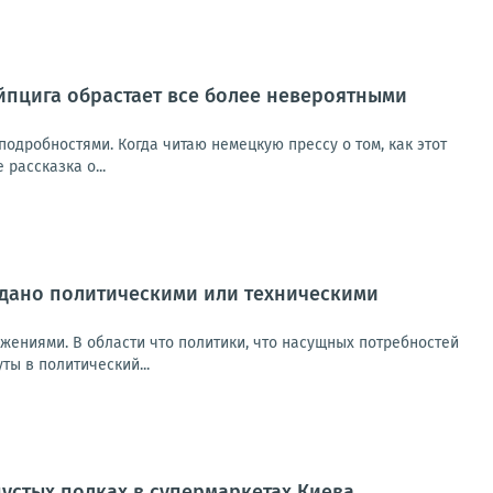
йпцига обрастает все более невероятными
одробностями. Когда читаю немецкую прессу о том, как этот
рассказка о...
вдано политическими или техническими
жениями. В области что политики, что насущных потребностей
ты в политический...
пустых полках в супермаркетах Киева