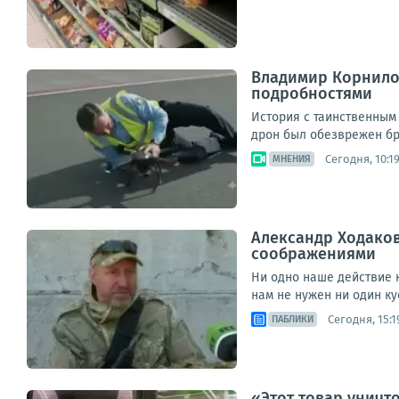
Владимир Корнилов
подробностями
История с таинственным 
дрон был обезврежен бра
Сегодня, 10:1
МНЕНИЯ
Александр Ходаков
соображениями
Ни одно наше действие 
нам не нужен ни один ку
Сегодня, 15:1
ПАБЛИКИ
«Этот товар уничт