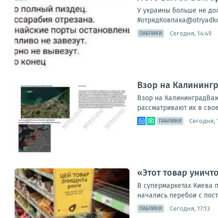
У украины больше не дол
#отрядКовпака@otryadko
Сегодня, 14:49
ПАБЛИКИ
Взор на Калинингр
Взор на КалининградВаж
рассматривают их в свое
Сегодня, 
ПАБЛИКИ
«Этот товар уничт
В супермаркетах Киева п
начались перебои с поста
Сегодня, 17:13
ПАБЛИКИ