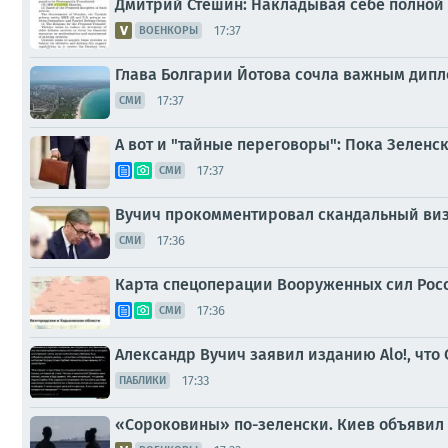
Дмитрий Стешин: Накладывая себе полной 
17:37
ВОЕНКОРЫ
Глава Болгарии Йотова сочла важным дип
17:37
СМИ
А вот и "тайные переговоры": Пока Зеленск
17:37
СМИ
Вучич прокомментировал скандальный виз
17:36
СМИ
Карта спецоперации Вооруженных сил Росс
17:36
СМИ
Александр Вучич заявил изданию Alo!, что 
17:33
ПАБЛИКИ
«Сороковины» по-зеленски. Киев объявил 