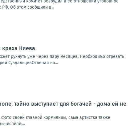
ледственный комитет возбудил в ее отношении уголовное
РФ. Об этом сообщили в...
я краха Киева
ожет рухнуть уже через пару месяцев. Необходимо отрезать
рей СуздальцевОтвечая на...
ропе, тайно выступает для богачей - дома ей не
и фото своей главной кормилицы, сама артистка также
ычислили:...