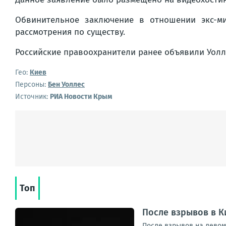
Обвинительное заключение в отношении экс-м
рассмотрения по существу.
Российские правоохранители ранее объявили Уолле
Гео:
Киев
Персоны:
Бен Уоллес
Источник:
РИА Новости Крым
Топ
После взрывов в К
После взрывов на левом