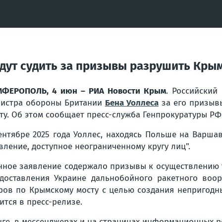
дут судить за призывы разрушить Кры
ФЕРОПОЛЬ, 4 июн – РИА Новости Крым
. Российский
истра обороны Британии
Бена Уоллеса
за его призывы
ту. Об этом сообщает пресс-служба Генпрокуратуры РФ
ентябре 2025 года Уоллес, находясь Польше на Варша
вление, доступное неограниченному кругу лиц".
нное заявление содержало призывы к осуществлению т
доставления Украине дальнобойного ракетного воо
ров по Крымскому мосту с целью создания непригодн
ится в пресс-релизе.
ге, в мессенджерах и на страницах информационных ре