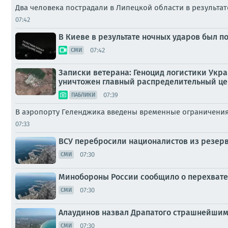
Два человека пострадали в Липецкой области в результа
07:42
В Киеве в результате ночных ударов был 
07:42
СМИ
Записки ветерана: Геноцид логистики Укра
уничтожен главный распределительный це
07:39
ПАБЛИКИ
В аэропорту Геленджика введены временные ограничения
07:33
ВСУ перебросили националистов из резерв
07:30
СМИ
Минобороны России сообщило о перехвате 
07:30
СМИ
Алаудинов назвал Драпатого страшнейшим
07:30
СМИ