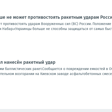
ьше не может противостоять ракетным ударам Росс
т противостоять ударам Вооруженных сил (ВС) России. Положени
м Набар.«Украинцы больше не способны защищаться от самых быстр
л нанесён ракетный удар
ми баллистических ракет.Сообщается о повреждении емкостей в О
ительном возгорании на Киевском заводе асфальтобетонных смесей