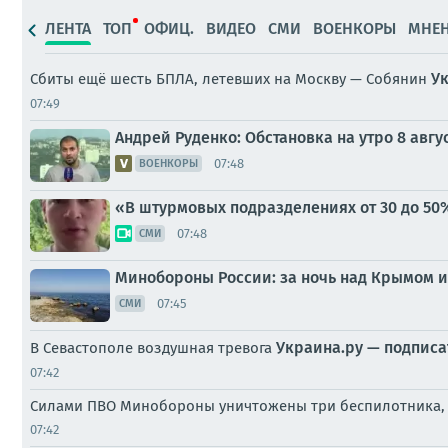
ЛЕНТА
ТОП
ОФИЦ.
ВИДЕО
СМИ
ВОЕНКОРЫ
МНЕ
Ук
Сбиты ещё шесть БПЛА, летевших на Москву — Собянин
07:49
Андрей Руденко: Обстановка на утро 8 авгус
07:48
ВОЕНКОРЫ
«В штурмовых подразделениях от 30 до 50
07:48
СМИ
Минобороны России: за ночь над Крымом и
07:45
СМИ
Украина.ру — подписа
В Севастополе воздушная тревога
07:42
Силами ПВО Минобороны уничтожены три беспилотника, л
07:42