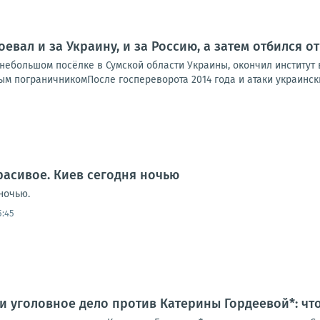
оевал и за Украину, и за Россию, а затем отбился 
ебольшом посёлке в Сумской области Украины, окончил институт в
м пограничникомПосле госпереворота 2014 года и атаки украинских
расивое. Киев сегодня ночью
ночью.
5:45
и уголовное дело против Катерины Гордеевой*: чт