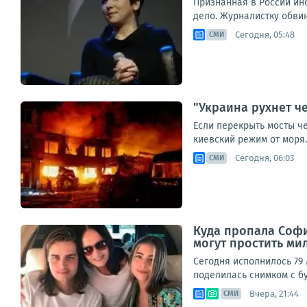
Признанная в России ин
дело. Журналистку обви
Сегодня, 05:48
СМИ
"Украина рухнет че
Если перекрыть мосты че
киевский режим от моря.
Сегодня, 06:03
СМИ
Куда пропала София
могут простить ми
Сегодня исполнилось 79 
поделилась снимком с бу
Вчера, 21:44
СМИ