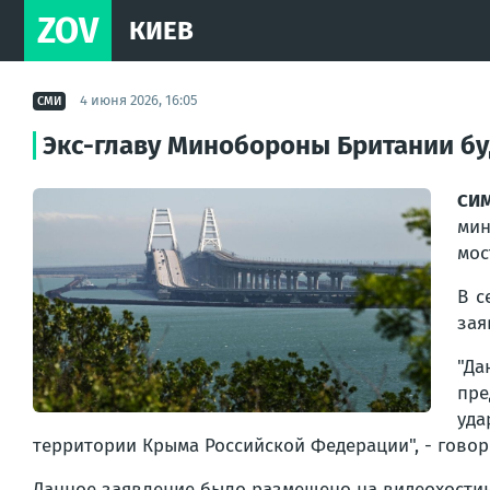
ZOV
КИЕВ
4 июня 2026, 16:05
СМИ
Экс-главу Минобороны Британии бу
СИМ
мин
мос
В с
зая
"Да
пре
уда
территории Крыма Российской Федерации", - говор
Данное заявление было размещено на видеохостин