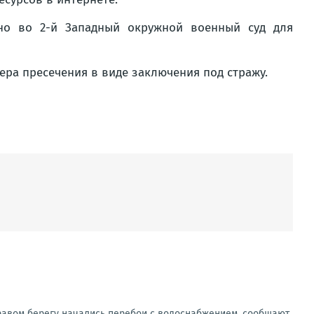
но во 2-й Западный окружной военный суд для
ера пресечения в виде заключения под стражу.
правом берегу начались перебои с водоснабжением, сообщают