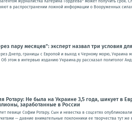
оагентом журналистка Катерина Гордеева* может получить срок. С
няют в распространении ложной информации о Вооруженных силах 
рез пару месяцев": эксперт назвал три условия дл
рез Днепр, границы с Европой и выход к Черному морю, Украина м
 Об этом в интервью изданию Украина.ру рассказал политолог Анд
 Ротару: Не была на Украине 3,5 года, шикует в Ев
ллионы, заработанные в России
лет певице Софии Ротару. Сын и невестка в соцсетях опубликовал
кетами — давние внимательные поклонники ее творчества тут же в