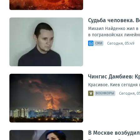
Судьба человека. В
Михаил Найденко жил в н
в погранвойсках линейны
Сегодня, 05:49
СМИ
Чингис Дамбиев: К
Красивое. Киев сегодня 
Сегодня, 0
ВОЕНКОРЫ
В Москве возбудил