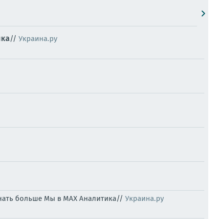
ика
//
Украина.ру
нать больше Мы в MAX Аналитика//
Украина.ру