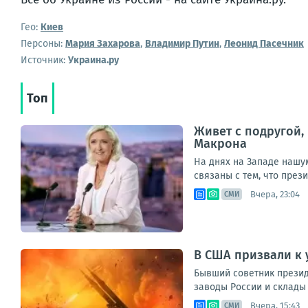
Гео:
Киев
Персоны:
Мария Захарова
,
Владимир Путин
,
Леонид Пасечник
Источник:
Украина.ру
Топ
Живет с подругой,
Макрона
На днях на Западе нашу
связаны с тем, что през
Вчера, 23:04
СМИ
В США призвали к 
Бывший советник прези
заводы России и склады 
Вчера, 15:43
СМИ