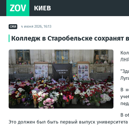
ZOV
КИЕВ
4 июня 2026, 16:13
СМИ
Колледж в Старобельске сохранят в
Кол
ЛН
"Зд
Луг
В н
уче
пед
В о
Это должен был быть первый выпуск университета