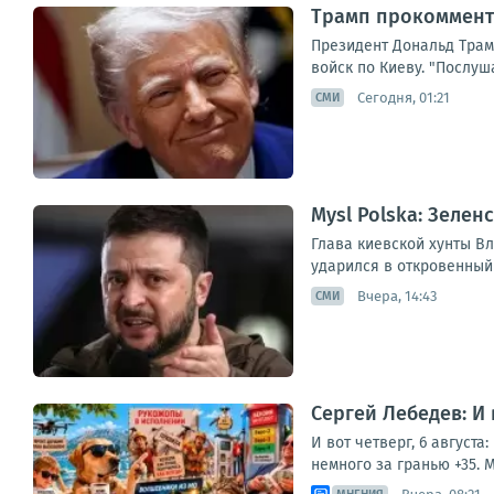
Трамп прокоммент
Президент Дональд Трам
войск по Киеву. "Послуша
Сегодня, 01:21
СМИ
Mysl Polska: Зеле
Глава киевской хунты Вл
ударился в откровенный
Вчера, 14:43
СМИ
Сергей Лебедев: И
И вот четверг, 6 август
немного за гранью +35. М