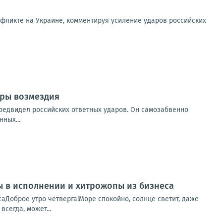
фликте на Украине, комментируя усиление ударов российских
ары возмездия
предвидел российских ответных ударов. Он самозабвенно
ных...
пы в исполнении и хитрожопы из бизнеса
саДоброе утро четверга!Море спокойно, солнце светит, даже
сегда, может...