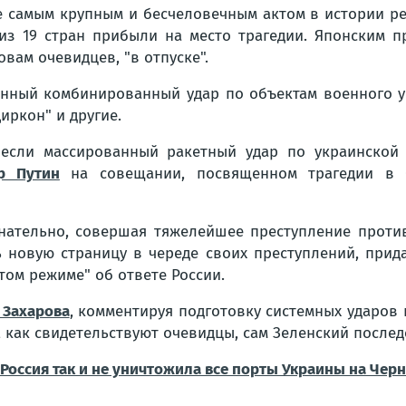
самым крупным и бесчеловечным актом в истории рес
из 19 стран прибыли на место трагедии. Японским п
вам очевидцев, "в отпуске".
ванный комбинированный удар по объектам военного 
Циркон" и другие.
несли массированный ракетный удар по украинской 
р Путин
на совещании, посвященном трагедии в С
знательно, совершая тяжелейшее преступление проти
 новую страницу в череде своих преступлений, прид
том режиме" об ответе России.
 Захарова
, комментируя подготовку системных ударов
, как свидетельствуют очевидцы, сам Зеленский после
 Россия так и не уничтожила все порты Украины на Чер