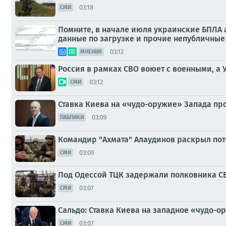
03:18
СМИ
Помните, в начале июля украинские БПЛА а
данные по загрузке и прочие непубличные 
03:12
МНЕНИЯ
Россия в рамках СВО воюет с военными, а
03:12
СМИ
Ставка Киева на «чудо-оружие» Запада пр
03:09
ПАБЛИКИ
Командир "Ахмата" Алаудинов раскрыл пот
03:09
СМИ
Под Одессой ТЦК задержали полковника СБ
03:07
СМИ
Сальдо: Ставка Киева на западное «чудо-о
03:07
СМИ