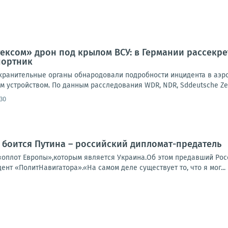
ксом» дрон под крылом ВСУ: в Германии рассекре
портник
ранительные органы обнародовали подробности инцидента в аэроп
 устройством. По данным расследования WDR, NDR, Sddeutsche Zeitun
30
 боится Путина – российский дипломат-предатель
«оплот Европы»,которым является Украина.Об этом предавший Ро
дент «ПолитНавигатора».«На самом деле существует то, что я мог...