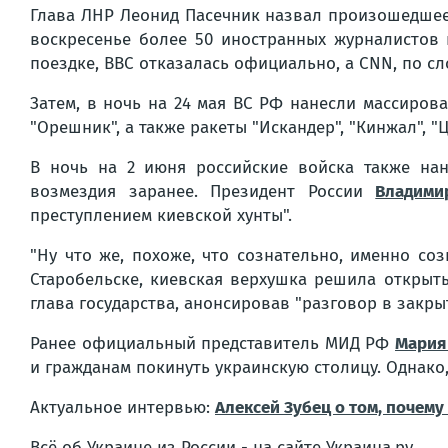
Глава ЛНР Леонид Пасечник назвал произошедшее 
воскресенье более 50 иностранных журналистов 
поездке, BBC отказалась официально, а CNN, по сло
Затем, в ночь на 24 мая ВС РФ нанесли массиро
"Орешник", а также ракеты "Искандер", "Кинжал", "
В ночь на 2 июня российские войска также на
возмездия заранее. Президент России
Владими
преступлением киевской хунты".
"Ну что же, похоже, что сознательно, именно со
Старобельске, киевская верхушка решила открыть
глава государства, анонсировав "разговор в закры
Ранее официальный представитель МИД РФ
Мария
и гражданам покинуть украинскую столицу. Однако
Актуальное интервью:
Алексей Зубец о том, почему
Всё об Украине из России - на сайте Украина.ру.