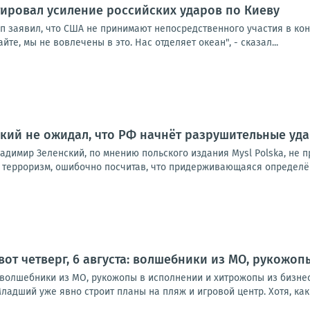
ировал усиление российских ударов по Киеву
п заявил, что США не принимают непосредственного участия в кон
йте, мы не вовлечены в это. Нас отделяет океан", - сказал...
нский не ожидал, что РФ начнёт разрушительные уд
адимир Зеленский, по мнению польского издания Mysl Polska, не 
 терроризм, ошибочно посчитав, что придерживающаяся определён
 вот четверг, 6 августа: волшебники из МО, рукожо
а: волшебники из МО, рукожопы в исполнении и хитрожопы из бизне
ладший уже явно строит планы на пляж и игровой центр. Хотя, как в