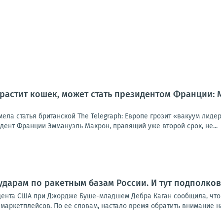
 растит кошек, может стать президентом Франции:
мела статья британской The Telegraph: Европе грозит «вакуум лид
идент Франции Эммануэль Макрон, правящий уже второй срок, не...
ударам по ракетным базам России. И тут подполко
дента США при Джордже Буше-младшем Дебра Каган сообщила, что
маркетплейсов. По её словам, настало время обратить внимание на р