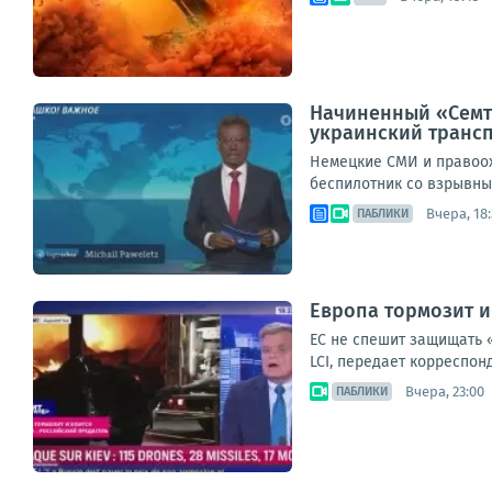
Начиненный «Семте
украинский транс
Немецкие СМИ и правоох
беспилотник со взрывным
Вчера, 18:
ПАБЛИКИ
Европа тормозит и
ЕС не спешит защищать 
LCI, передает корреспон
Вчера, 23:00
ПАБЛИКИ