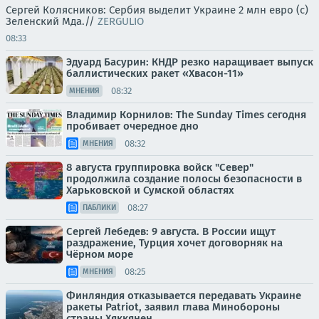
Сергей Колясников: Сербия выделит Украине 2 млн евро (с)
Зеленский Мда.//
ZERGULIO
08:33
Эдуард Басурин: КНДР резко наращивает выпуск
баллистических ракет «Хвасон-11»
08:32
МНЕНИЯ
Владимир Корнилов: The Sunday Times сегодня
пробивает очередное дно
08:32
МНЕНИЯ
8 августа группировка войск "Север"
продолжила создание полосы безопасности в
Харьковской и Сумской областях
08:27
ПАБЛИКИ
Сергей Лебедев: 9 августа. В России ищут
раздражение, Турция хочет договорняк на
Чёрном море
08:25
МНЕНИЯ
Финляндия отказывается передавать Украине
ракеты Patriot, заявил глава Минобороны
страны Хяккянен