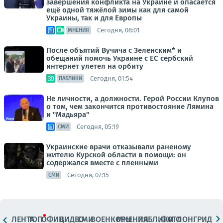
завершения конфликта на Украине и опасается
ещё одной тяжёлой зимы как для самой
Украины, так и для Европы
Сегодня, 08:01
МНЕНИЯ
После объятий Вучича с Зеленским* и
обещаний помочь Украине с ЕС сербский
интернет улетел на орбиту
Сегодня, 01:54
ПАБЛИКИ
Не личности, а должности. Герой России Клупов
о том, чем закончится противостояние Лямина
и "Мадьяра"
Сегодня, 05:19
СМИ
Украинские врачи отказывали раненому
жителю Курской области в помощи: он
содержался вместе с пленными
Сегодня, 07:15
СМИ
ЛЕНТА
ТОП
ОФИЦ.
ВИДЕО
СМИ
ВОЕНКОРЫ
МНЕНИЯ
ПАБЛИКИ
ФОТО
ЛОНГРИДЫ