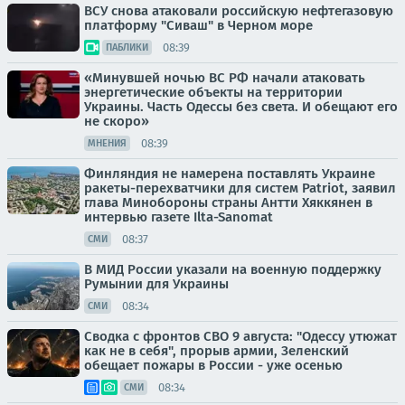
ВСУ снова атаковали российскую нефтегазовую
платформу "Сиваш" в Черном море
08:39
ПАБЛИКИ
«Минувшей ночью ВС РФ начали атаковать
энергетические объекты на территории
Украины. Часть Одессы без света. И обещают его
не скоро»
08:39
МНЕНИЯ
Финляндия не намерена поставлять Украине
ракеты-перехватчики для систем Patriot, заявил
глава Минобороны страны Антти Хяккянен в
интервью газете Ilta-Sanomat
08:37
СМИ
В МИД России указали на военную поддержку
Румынии для Украины
08:34
СМИ
Сводка с фронтов СВО 9 августа: "Одессу утюжат
как не в себя", прорыв армии, Зеленский
обещает пожары в России - уже осенью
08:34
СМИ