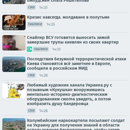
омбудсмен Ольга Решетилова
14:33
СМИ
Кризис навсегда. молдаване в полутьме
14:33
ПАБЛИКИ
Снайпер ВСУ готовится выносить зимой
замерзшие трупы киевлян из своих квартир
14:33
ПАБЛИКИ
Последствия безумной террористической атаки
Киева становятся всё заметнее в Европе,
сообщили в российском МИД
14:28
СМИ
Любимый художник канала Украина.ру с
позывным «Кукушка» вооружившись
ментально-историко-диагностическим
оборудованием смогла увидеть, а потом
изобразить душу бандеровца
14:28
СМИ
Колумбийские наркокартели посылают солдат
на Украину для получения знаний в области
использования беспилотников, чтобы затем