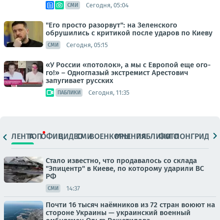
Сегодня, 05:04
СМИ
"Его просто разорвут": на Зеленского
обрушились с критикой после ударов по Киеву
Сегодня, 05:15
СМИ
«У России «потолок», а мы с Европой еще ого-
го!» – Одноглазый экстремист Арестович
запугивает русских
Сегодня, 11:35
ПАБЛИКИ
ЛЕНТА
ТОП
ОФИЦ.
ВИДЕО
СМИ
ВОЕНКОРЫ
МНЕНИЯ
ПАБЛИКИ
ФОТО
ЛОНГРИДЫ
Стало известно, что продавалось со склада
"Эпицентр" в Киеве, по которому ударили ВС
РФ
14:37
СМИ
Почти 16 тысяч наёмников из 72 стран воюют на
стороне Украины — украинский военный