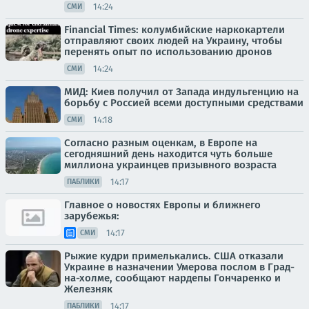
14:24
СМИ
Financial Times: колумбийские наркокартели
отправляют своих людей на Украину, чтобы
перенять опыт по использованию дронов
14:24
СМИ
МИД: Киев получил от Запада индульгенцию на
борьбу с Россией всеми доступными средствами
14:18
СМИ
Согласно разным оценкам, в Европе на
сегодняшний день находится чуть больше
миллиона украинцев призывного возраста
14:17
ПАБЛИКИ
Главное о новостях Европы и ближнего
зарубежья:
14:17
СМИ
Рыжие кудри примелькались. США отказали
Украине в назначении Умерова послом в Град-
на-холме, сообщают нардепы Гончаренко и
Железняк
14:17
ПАБЛИКИ