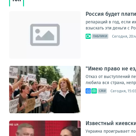
Россия будет плат
репараций в год, если и
взыскать эти деньги с Р
Сегодня, 20:
ПАБЛИКИ
"Имею право не ез
Отказ от выступлений п
любила вся страна, непри
Сегодня, 15:0
СМИ
Известный киевски
Украина проигрывает ло