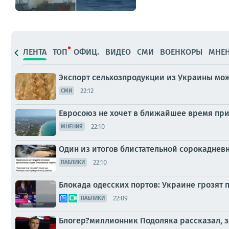
ЛЕНТА
ТОП
ОФИЦ.
ВИДЕО
СМИ
ВОЕНКОРЫ
МНЕ
Экспорт сельхозпродукции из Украины мож
22:12
СМИ
Евросоюз не хочет в ближайшее время прин
22:10
МНЕНИЯ
Один из итогов блистательной сорокаднев
22:10
ПАБЛИКИ
Блокада одесских портов: Украине грозя
22:09
ПАБЛИКИ
Блогер?миллионник Подоляка рассказал, з