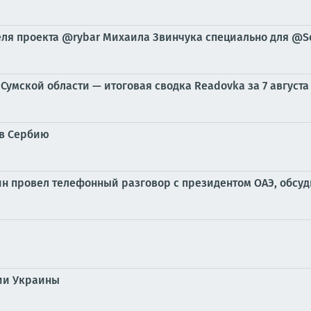
теля проекта @rybar Михаила Звинчука специально для @So
Сумской области — итоговая сводка Readovka за 7 августа
 в Сербию
ин провел телефонный разговор с президентом ОАЭ, обсу
ии Украины