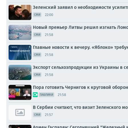
Зеленский заявил о необходимости усилит
22:00
СМИ
Новый премьер Литвы решил изгнать Ломо
21:58
СМИ
Главные новости к вечеру. «Яблоко» требу
21:58
СМИ
Экспорт сельхозпродукции из Украины в се
21:58
СМИ
Пора готовить Чернигов к круговой оборон
21:58
ПАБЛИКИ
В Сербии считают, что визит Зеленского м
21:57
СМИ
Армен Гаспарян: Сегодняшний "Железный 