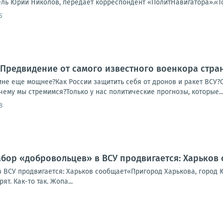
ь Юрий Николов, передает корреспондент «ПолитНавигатора».«Тота
5
! Предвидение от самого известного военкора стран
ине еще мощнее?Как России защитить себя от дронов и ракет ВСУ?
чему мы стремимся?Только у нас политические прогнозы, которые..
8
абор «добровольцев» в ВСУ продвигается: Харьков
 ВСУ продвигается: Харьков сообщает«Пригород Харькова, город Ю
т. Как-то так. Жопа...