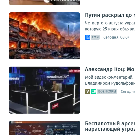
Путин раскрыл до 
Четвертого августа укр
которую 25 июня объявил
Сегодня, 08:07
СМИ
Александр Коц: Мо
Мой видеокомментарий. К
Владимиром Рудольфович
Сегодня
ВОЕНКОРЫ
Беспилотный арсен
нарастающей угроз