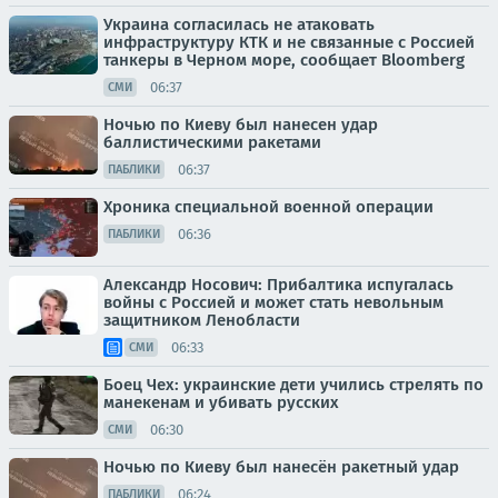
Украина согласилась не атаковать
инфраструктуру КТК и не связанные с Россией
танкеры в Черном море, сообщает Bloomberg
06:37
СМИ
Ночью по Киеву был нанесен удар
баллистическими ракетами
06:37
ПАБЛИКИ
Хроника специальной военной операции
06:36
ПАБЛИКИ
Александр Носович: Прибалтика испугалась
войны с Россией и может стать невольным
защитником Ленобласти
06:33
СМИ
Боец Чех: украинские дети учились стрелять по
манекенам и убивать русских
06:30
СМИ
Ночью по Киеву был нанесён ракетный удар
06:24
ПАБЛИКИ