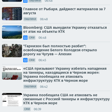
06:48
ПАБЛИКИ
Главное от Рыбаря. дайджест материалов за 7
августа
06:48
ПАБЛИКИ
Bloomberg: США вынудили Украину отказаться
от атак на объекты КТК
06:48
СМИ
"Гарнизон был полностью разбит":
освобождение Белого Колодезя открыло
дорогу на Чугуев — Алехин
06:45
СМИ
«США призывают Украину избегать нападения
на танкеры, находящиеся в Черном море»:
Украина пообещала не атаковать
инфраструктуру КТК в Черном море
06:42
ПАБЛИКИ
Украина пообещала США не атаковать не
связанные с Россией танкеры и инфраструктуру
КТК в Черном море
06:39
СМИ