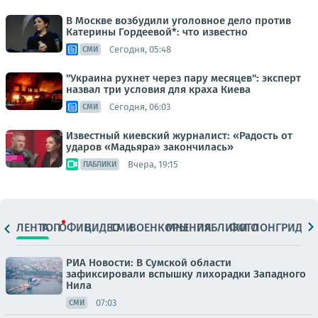
В Москве возбудили уголовное дело против
Катерины Гордеевой*: что известно
Сегодня, 05:48
СМИ
"Украина рухнет через пару месяцев": эксперт
назвал три условия для краха Киева
Сегодня, 06:03
СМИ
Известный киевский журналист: «Радость от
ударов «Мадьяра» закончилась»
Вчера, 19:15
ПАБЛИКИ
ЛЕНТА
ТОП
ОФИЦ.
ВИДЕО
СМИ
ВОЕНКОРЫ
МНЕНИЯ
ПАБЛИКИ
ФОТО
ЛОНГРИДЫ
РИА Новости: В Сумской области
зафиксировали вспышку лихорадки Западного
Нила
07:03
СМИ