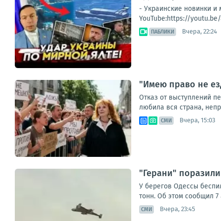
- Украинские новинки 
YouTube:https://youtu.b
Вчера, 22:24
ПАБЛИКИ
"Имею право не ез
Отказ от выступлений п
любила вся страна, непри
Вчера, 15:03
СМИ
"Герани" поразили
У берегов Одессы беспил
тонн. Об этом сообщил 7
Вчера, 23:45
СМИ