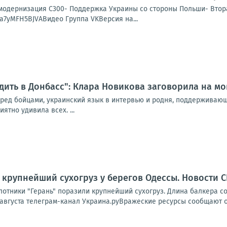
и модернизация С300- Поддержка Украины со стороны Польши- Вт
e/a7yMFH5BJVAВидео Группа VKВерсия на...
дить в Донбасс": Клара Новикова заговорила на мо
еред бойцами, украинский язык в интервью и родня, поддерживаю
ятно удивила всех. ...
 крупнейший сухогруз у берегов Одессы. Новости 
отники "Герань" поразили крупнейший сухогруз. Длина балкера со
 августа телеграм-канал Украина.руВражеские ресурсы сообщают о