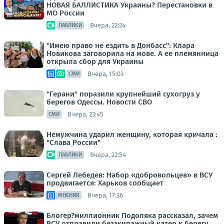
НОВАЯ БАЛЛИСТИКА Украины? Перестановки в
МО России
Вчера, 22:24
ПАБЛИКИ
"Имею право не ездить в Донбасс": Клара
Новикова заговорила на мове. А ее племянница
открыла сбор для Украины
Вчера, 15:03
СМИ
"Герани" поразили крупнейший сухогруз у
берегов Одессы. Новости СВО
Вчера, 23:45
СМИ
Немужчина ударил женщину, которая кричала :
"Слава России"
Вчера, 22:54
ПАБЛИКИ
Сергей Лебедев: Набор «добровольцев» в ВСУ
продвигается: Харьков сообщает
Вчера, 17:36
МНЕНИЯ
Блогер?миллионник Подоляка рассказал, зачем
ВСУ отправили безэкипажный катер к берегу