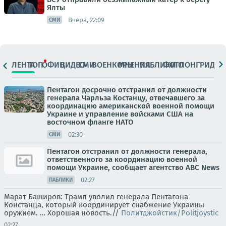
Ялты
Вчера, 22:09
СМИ
ЛЕНТА
ТОП
ОФИЦ.
ВИДЕО
СМИ
ВОЕНКОРЫ
МНЕНИЯ
ПАБЛИКИ
ФОТО
ЛОНГРИДЫ
Пентагон досрочно отстранил от должности
генерала Чарльза Костанцу, отвечавшего за
координацию американской военной помощи
Украине и управление войсками США на
восточном фланге НАТО
02:30
СМИ
Пентагон отстранил от должности генерала,
ответственного за координацию военной
помощи Украине, сообщает агентство ABC News
02:27
ПАБЛИКИ
Марат Баширов: Трамп уволил генерала Пентагона
Констанца, который координирует снабжение Украины
оружием. … Хорошая новость.//
Политджойстик/Politjoystic
02:27