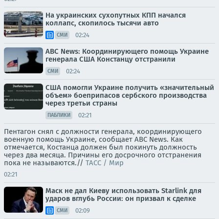
На украинских сухопутных КПП начался
коллапс, скопилось тысячи авто
02:24
СМИ
ABC News: Координирующего помощь Украине
генерала США Констанцу отстранили
02:24
СМИ
США помогли Украине получить «значительный
объем» боеприпасов сербского производства
через третьи страны
02:21
ПАБЛИКИ
Пентагон снял с должности генерала, координирующего
военную помощь Украине, сообщает ABC News. Как
отмечается, Костанца должен был покинуть должность
через два месяца. Причины его досрочного отстранения
пока не называются.//
ТАСС / Мир
02:21
Маск не дал Киеву использовать Starlink для
ударов вглубь России: он призвал к сделке
02:09
СМИ