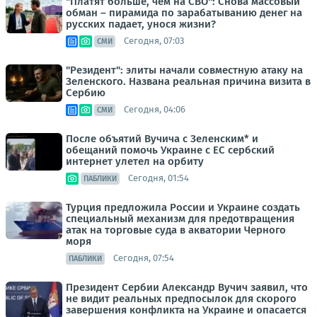
"Платят больше, чем на СВО": Снова массовый
обман – пирамида по зарабатыванию денег на
русских падает, унося жизни?
Сегодня, 07:03
СМИ
"Резидент": элиты начали совместную атаку на
Зеленского. Названа реальная причина визита в
Сербию
Сегодня, 04:06
СМИ
После объятий Вучича с Зеленским* и
обещаний помочь Украине с ЕС сербский
интернет улетел на орбиту
Сегодня, 01:54
ПАБЛИКИ
Турция предложила России и Украине создать
специальный механизм для предотвращения
атак на торговые суда в акватории Черного
моря
Сегодня, 07:54
ПАБЛИКИ
Президент Сербии Александр Вучич заявил, что
не видит реальных предпосылок для скорого
завершения конфликта на Украине и опасается