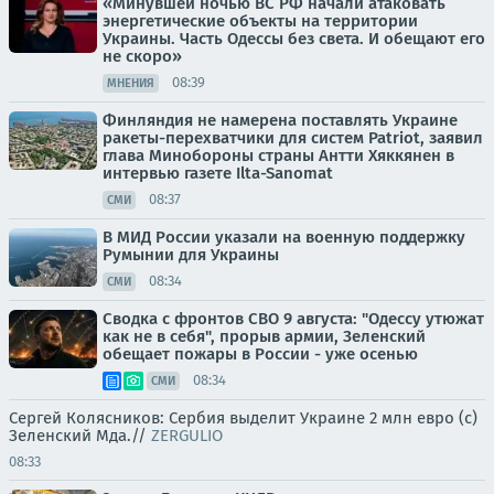
«Минувшей ночью ВС РФ начали атаковать
энергетические объекты на территории
Украины. Часть Одессы без света. И обещают его
не скоро»
08:39
МНЕНИЯ
Финляндия не намерена поставлять Украине
ракеты-перехватчики для систем Patriot, заявил
глава Минобороны страны Антти Хяккянен в
интервью газете Ilta-Sanomat
08:37
СМИ
В МИД России указали на военную поддержку
Румынии для Украины
08:34
СМИ
Сводка с фронтов СВО 9 августа: "Одессу утюжат
как не в себя", прорыв армии, Зеленский
обещает пожары в России - уже осенью
08:34
СМИ
Сергей Колясников: Сербия выделит Украине 2 млн евро (с)
Зеленский Мда.//
ZERGULIO
08:33