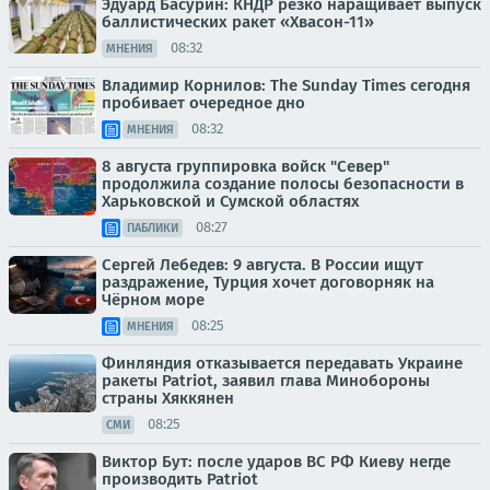
Эдуард Басурин: КНДР резко наращивает выпуск
баллистических ракет «Хвасон-11»
08:32
МНЕНИЯ
Владимир Корнилов: The Sunday Times сегодня
пробивает очередное дно
08:32
МНЕНИЯ
8 августа группировка войск "Север"
продолжила создание полосы безопасности в
Харьковской и Сумской областях
08:27
ПАБЛИКИ
Сергей Лебедев: 9 августа. В России ищут
раздражение, Турция хочет договорняк на
Чёрном море
08:25
МНЕНИЯ
Финляндия отказывается передавать Украине
ракеты Patriot, заявил глава Минобороны
страны Хяккянен
08:25
СМИ
Виктор Бут: после ударов ВС РФ Киеву негде
производить Patriot