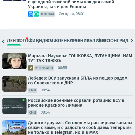
ещё одной тяжёлой зимы как для самой
Украины, так и для Европы
Сегодня, 08:01
МНЕНИЯ
ЛЕНТА
ТОП
ОФИЦ.
ВИДЕО
СМИ
ВОЕНКОРЫ
МНЕНИЯ
ПАБЛИКИ
ФОТО
ЛОНГРИДЫ
Марьяна Наумова: ТОШКОВКА, ЛУГАНЩИНА. НАМ
ТУТ ТАК ТЯЖКО:
08:55
ВОЕНКОРЫ
Лебедев: ВСУ запускали БПЛА из пещер рядом
со Славянском в ДНР
08:54
СМИ
Российские военные сорвали ротацию ВСУ в
районе Красного Лимана
08:54
СМИ
Дорогие друзья!. Сегодня мы расширяем каналы
связи с вами, и с радостью сообщаем: теперь мы
не только в Telegram, но и в МАХ