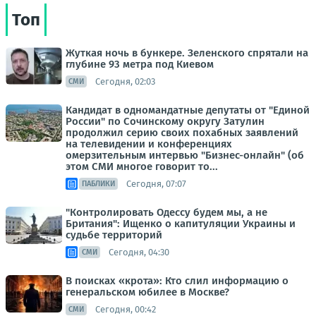
Топ
Жуткая ночь в бункере. Зеленского спрятали на
глубине 93 метра под Киевом
Сегодня, 02:03
СМИ
Кандидат в одномандатные депутаты от "Единой
России" по Сочинскому округу Затулин
продолжил серию своих похабных заявлений
на телевидении и конференциях
омерзительным интервью "Бизнес-онлайн" (об
этом СМИ многое говорит то...
Сегодня, 07:07
ПАБЛИКИ
"Контролировать Одессу будем мы, а не
Британия": Ищенко о капитуляции Украины и
судьбе территорий
Сегодня, 04:30
СМИ
В поисках «крота»: Кто слил информацию о
генеральском юбилее в Москве?
Сегодня, 00:42
СМИ