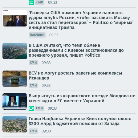
09:33
СМИ
‘Разведка США помогает Украине наносить
удары вглубь России, чтобы заставить Москву
сесть за стол переговоров’ – Politico о ‘мирных’
инициативах Трампа
09:33
ПАБЛИКИ
В США считают, что темп обмена
разведданными с Киевом восстановился до
прежнего уровня, пишет Politico
09:33
СМИ
ВСУ не могут достать ракетные комплексы
Искандер
09:33
СМИ
Выпрыгнуть из украинского поезда: Молдова не
хочет идти в ЕС вместе с Украиной
09:33
СМИ
Глава Нацбанка Украины: Киев получил около
$200 млрд бюджетной помощи от Запада
09:30
СМИ