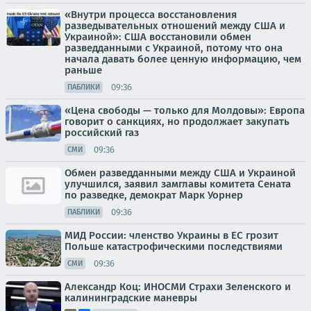
«Внутри процесса восстановления
разведывательных отношений между США и
Украиной»: США восстановили обмен
разведданными с Украиной, потому что она
начала давать более ценную информацию, чем
раньше
09:36
ПАБЛИКИ
«Цена свободы — только для Молдовы»: Европа
говорит о санкциях, но продолжает закупать
российский газ
09:36
СМИ
Обмен разведданными между США и Украиной
улучшился, заявил замглавы комитета Сената
по разведке, демократ Марк Уорнер
09:36
ПАБЛИКИ
МИД России: членство Украины в ЕС грозит
Польше катастрофическими последствиями
09:36
СМИ
Александр Коц: ИНОСМИ Страхи Зеленского и
калининградские маневры