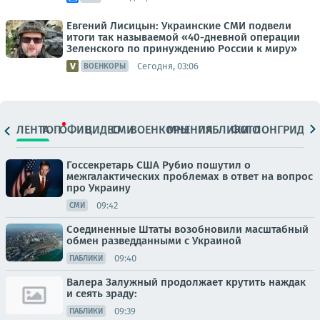
Евгений Лисицын: Украинские СМИ подвели
итоги так называемой «40-дневной операции
Зеленского по принуждению России к миру»
Сегодня, 03:06
ВОЕНКОРЫ
ЛЕНТА
ТОП
ОФИЦ.
ВИДЕО
СМИ
ВОЕНКОРЫ
МНЕНИЯ
ПАБЛИКИ
ФОТО
ЛОНГРИДЫ
Госсекретарь США Рубио пошутил о
межгалактических проблемах в ответ на вопрос
про Украину
09:42
СМИ
Соединенные Штаты возобновили масштабный
обмен разведданными с Украиной
09:40
ПАБЛИКИ
Валера Залужный продолжает крутить наждак
и сеять зраду:
09:39
ПАБЛИКИ