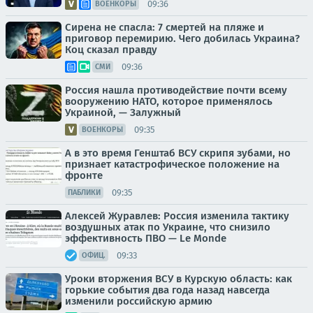
09:36
ВОЕНКОРЫ
Сирена не спасла: 7 смертей на пляже и
приговор перемирию. Чего добилась Украина?
Коц сказал правду
09:36
СМИ
Россия нашла противодействие почти всему
вооружению НАТО, которое применялось
Украиной, — Залужный
09:35
ВОЕНКОРЫ
А в это время Генштаб ВСУ скрипя зубами, но
признает катастрофическое положение на
фронте
09:35
ПАБЛИКИ
Алексей Журавлев: Россия изменила тактику
воздушных атак по Украине, что снизило
эффективность ПВО — Le Monde
09:33
ОФИЦ.
Уроки вторжения ВСУ в Курскую область: как
горькие события два года назад навсегда
изменили российскую армию