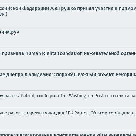
оссийской Федерации А.В.Грушко принял участие в прям
да)
аина.ру»
а признала Human Rights Foundation нежелательной орган
ление Днепра и эпидемия": поражён важный объект. Рекорд
 ракеты Patriot, сообщила The Washington Post со ссылкой н
не ракеты-перехватчики для ЗРК Patriot. Об этом сообщила га
вопросе урегулирования конфликта между РФ и Украиной д