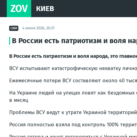
ZOV
КИЕВ
4 июня 2026, 20:37
СМИ
В России есть патриотизм и воля н
В России есть патриотизм и воля народа, это главн
ВСУ испытывают катастрофическую нехватку лично
Ежемесячные потери ВСУ составляют около 40 тыся
На Украине людей на улицах ловят как бездомных 
в месяц
Проблемы ВСУ ведут к утрате Украиной территорий
Россия полностью взяла под контроль 100% терри
Россия готова и хочет договориться с Украиной ми