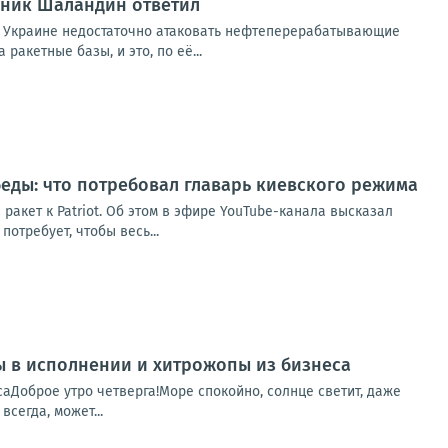
вник Шаландин ответил
 Украине недостаточно атаковать нефтеперерабатывающие
акетные базы, и это, по её...
беды: что потребовал главарь киевского режима
ракет к Patriot. Об этом в эфире YouTube-канала высказал
потребует, чтобы весь...
пы в исполнении и хитрожопы из бизнеса
саДоброе утро четверга!Море спокойно, солнце светит, даже
сегда, может...