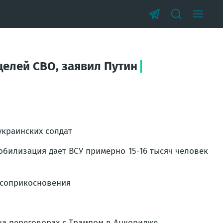
целей СВО, заявил Путин
украинских солдат
обилизация дает ВСУ примерно 15-16 тысяч человек
о соприкосновения
 на переговорах с Трампом в Анкоридже