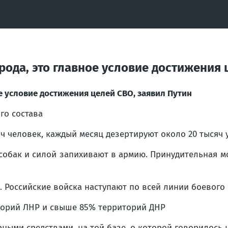
арода, это главное условие достижения 
ое условие достижения целей СВО, заявил Путин
го состава
ч человек, каждый месяц дезертируют около 20 тысяч 
собак и силой запихивают в армию. Принудительная м
. Российские войска наступают по всей линии боевог
торий ЛНР и свыше 85% территорий ДНР
рными средствами, на той базе, о которой говорилось