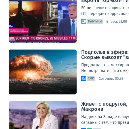
Европа тормозит и
ЕС не спешит защищать 
LCI, передает корреспон
Вчера, 23:00
ПАБЛИКИ
Подполье в эфире:
Скорые вывозят "з
Продолжаются массирова
Несмотря на то, что ож
Сегодня, 05:33
СМИ
Живет с подругой,
Макрона
На днях на Западе нашу
связаны с тем, что през