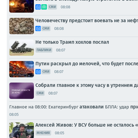
08:08
СМИ
Человечеству предстоит воевать не за нефт
08:08
СМИ
Не только Трамп хохлов послал
08:07
ПАБЛИКИ
Путин раскрыл до мелочей, что будет посл
08:07
СМИ
Собрали главное к этому часу в утреннем д
08:07
СМИ
атаковали
пр
Главное на 08:00: Екатеринбург
БПЛА: удар
08:05
Алексей Живов: У ВСУ больше не осталось 
08:05
МНЕНИЯ