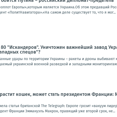
 боится Путина – российский дипломат-предатель
«оплот Европы»,которым является Украина.Об этом предавший Ро
дент «ПолитНавигатора».«На самом деле существует то, что я мог...
 80 "Искандеров". Уничтожен важнейший завод Ук
ападных спецов"?
нные удары по территории Украины – ракеты и дроны выбивают к
идаемый украинской военной разведкой и западными мониторингами
 растит кошек, может стать президентом Франции:
мела статья британской The Telegraph: Европе грозит «вакуум лид
идент Франции Эммануэль Макрон, правящий уже второй срок, не...