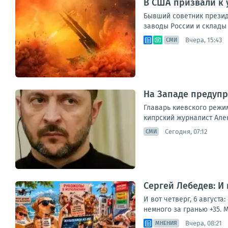
В США призвали к 
Бывший советник прези
заводы России и склады 
Вчера, 15:43
СМИ
На Западе предупр
Главарь киевского режим
кипрский журналист Алекс
Сегодня, 07:12
СМИ
Сергей Лебедев: И
И вот четверг, 6 август
немного за гранью +35. М
Вчера, 08:21
МНЕНИЯ