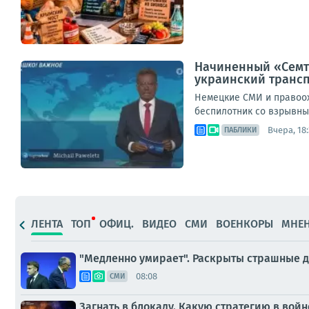
Начиненный «Семте
украинский транс
Немецкие СМИ и правоох
беспилотник со взрывным
Вчера, 18:
ПАБЛИКИ
ЛЕНТА
ТОП
ОФИЦ.
ВИДЕО
СМИ
ВОЕНКОРЫ
МНЕ
"Медленно умирает". Раскрыты страшные 
08:08
СМИ
Загнать в блокаду. Какую стратегию в во