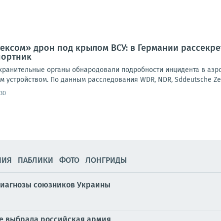
ксом» дрон под крылом ВСУ: в Германии рассекре
портник
ранительные органы обнародовали подробности инцидента в аэроп
 устройством. По данным расследования WDR, NDR, Sddeutsche Zeitun
30
НИЯ
ПАБЛИКИ
ФОТО
ЛОНГРИДЫ
диагнозы союзников Украины
йне выбрала российская армия