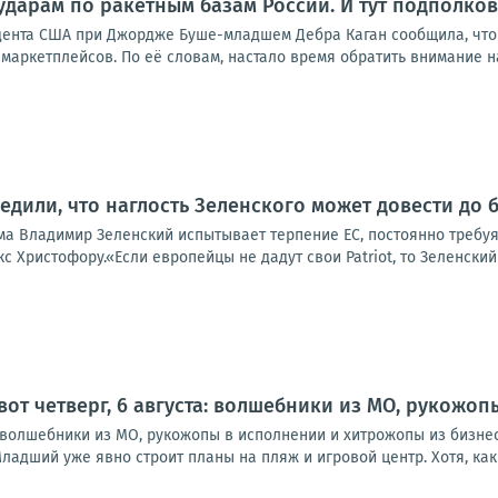
ударам по ракетным базам России. И тут подполко
дента США при Джордже Буше-младшем Дебра Каган сообщила, что
маркетплейсов. По её словам, настало время обратить внимание на р
едили, что наглость Зеленского может довести до 
а Владимир Зеленский испытывает терпение ЕС, постоянно требуя 
 Христофору.«Если европейцы не дадут свои Patriot, то Зеленский 
 вот четверг, 6 августа: волшебники из МО, рукожо
а: волшебники из МО, рукожопы в исполнении и хитрожопы из бизне
ладший уже явно строит планы на пляж и игровой центр. Хотя, как в