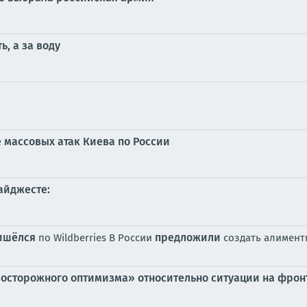
ь, а за воду
е массовых атак Киева по России
айджесте:
ишёлся
предложили
по Wildberries В России
создать алимент
«осторожного оптимизма» относительно ситуации на фронт