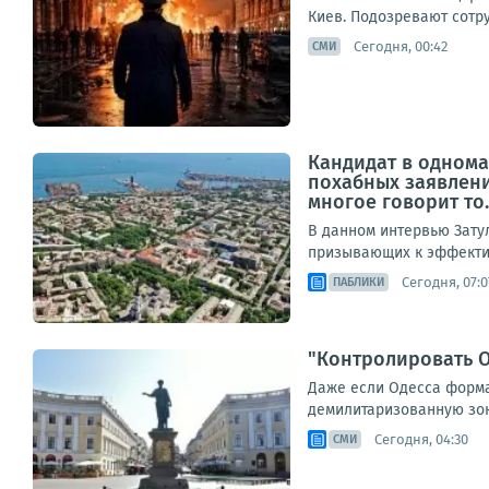
Киев. Подозревают сотру
Сегодня, 00:42
СМИ
Кандидат в однома
похабных заявлени
многое говорит то..
В данном интервью Зату
призывающих к эффектив
Сегодня, 07:0
ПАБЛИКИ
"Контролировать О
Даже если Одесса формал
демилитаризованную зону
Сегодня, 04:30
СМИ