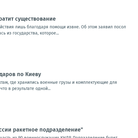
кратит существование
ействия лишь благодаря помощи извне. Об этом заявил посол
 из государства, которое...
ударов по Киеву
там, где хранились военные грузы и комплектующие для
о в результате одной...
оссии ракетное подразделение"
часть из 90 военнослужащих КНДР. Подразделение будет