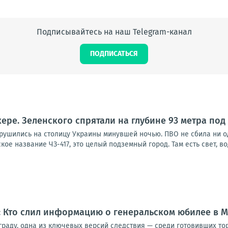
Подписывайтесь на наш Telegram-канал
ПОДПИСАТЬСЯ
кере. Зеленского спрятали на глубине 93 метра под
брушились на столицу Украины минувшей ночью. ПВО не сбила ни о
ое название ЧЗ-417, это целый подземный город. Там есть свет, вод
: Кто слил информацию о генеральском юбилее в М
ьграду, одна из ключевых версий следствия — среди готовивших т