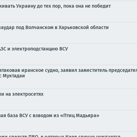
ивать Украину до тех пор, пока она не победит
иаудар под Волчанском в Харьковской области
АЗС и электроподстанцию ВСУ
таковав иранское судно, заявил заместитель председате
с Муктадаи
ии на электросетях
ная база ВСУ с взводом из «Птиц Мадьяра»
ами средств ПВО, в которых Киев срочно нуждается