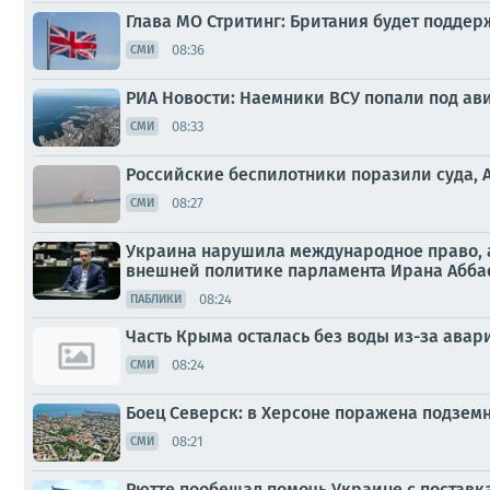
Глава МО Стритинг: Британия будет поддерж
08:36
СМИ
РИА Новости: Наемники ВСУ попали под ав
08:33
СМИ
Российские беспилотники поразили суда, 
08:27
СМИ
Украина нарушила международное право, а
внешней политике парламента Ирана Абба
08:24
ПАБЛИКИ
Часть Крыма осталась без воды из-за авар
08:24
СМИ
Боец Северск: в Херсоне поражена подзем
08:21
СМИ
Рютте пообещал помочь Украине с поставк