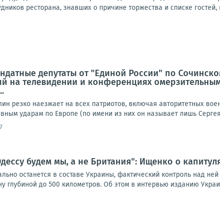
дников ресторана, знавших о причине торжества и списке гостей, 
ндатные депутаты от "Единой России" по Сочинско
й на телевидении и конференциях омерзительным
.
лин резко наезжает на всех патриотов, включая авторитетных вое
ным ударам по Европе (по имени из них он называет лишь Сергея 
7
дессу будем мы, а не Британия": Ищенко о капиту
ьно останется в составе Украины, фактический контроль над ней п
 глубиной до 500 километров. Об этом в интервью изданию Украин