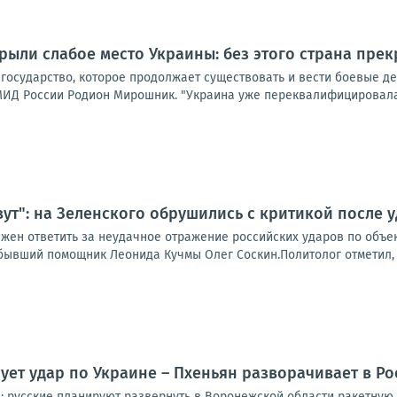
рыли слабое место Украины: без этого страна пре
 государство, которое продолжает существовать и вести боевые д
ИД России Родион Мирошник. "Украина уже переквалифицировалась
вут": на Зеленского обрушились с критикой после 
жен ответить за неудачное отражение российских ударов по объек
бывший помощник Леонида Кучмы Олег Соскин.Политолог отметил, чт
ует удар по Украине – Пхеньян разворачивает в Р
 русские планируют развернуть в Воронежской области ракетную 