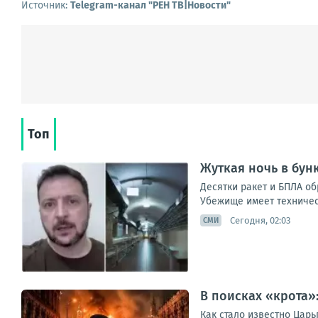
Источник:
Telegram-канал "РЕН ТВ|Новости"
Топ
Жуткая ночь в бун
Десятки ракет и БПЛА о
Убежище имеет техническ
Сегодня, 02:03
СМИ
В поисках «крота»
Как стало известно Цар