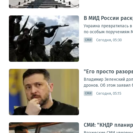
В МИД России раск
Украина превратилась в
по особым поручениям М
Сегодня, 05:30
СМИ
"Его просто разор
Владимир Зеленский дол
дронов. Об этом заявил 
Сегодня, 05:15
СМИ
СМИ: "КНДР планир
Вражеские СМИ уверены: