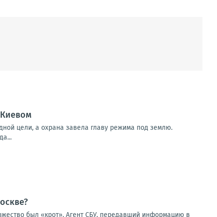
 Киевом
дной цели, а охрана завела главу режима под землю.
а...
оскве?
оржество был «крот». Агент СБУ, передавший информацию в