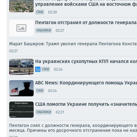
управление войсками США на восточном ф
02:30
СМИ
Пентагон отстранил от должности генерал
02:27
ПАБЛИКИ
Марат Баширов: Трамп уволил генерала Пентагона Конст
02:27
На украинских сухопутных КПП начался кол
02:24
СМИ
ABC News: Координирующего помощь Украи
02:24
СМИ
США помогли Украине получить «значитель
02:21
ПАБЛИКИ
Пентагон снял с должности генерала, координирующего в
месяца. Причины его досрочного отстранения пока не на