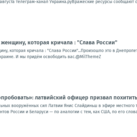
 августа телеграм-канал Украина.руВражеские ресурсы сообщают о
женщину, которая кричала : "Слава России"
у, которая кричала : "Слава России"...Произошло это в Днепропет
Украине. И мы придём освободить вас.@MilThemeZ
опробовать»: латвийский офицер призвал похитит
ьных вооружённых сил Латвии Янис Слайдиньш в эфире местного 
тов России и Беларуси — по аналогии с тем, как США, по его слов