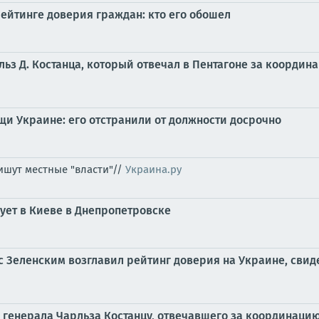
рейтинге доверия граждан: кто его обошел
льз Д. Костанца, который отвечал в Пентагоне за коорди
и Украине: его отстранили от должности досрочно
пишут местные "власти"//
Украина.ру
ует в Киеве в Днепропетровске
 Зеленским возглавил рейтинг доверия на Украине, свид
и генерала Чарльза Костанцу, отвечавшего за координац