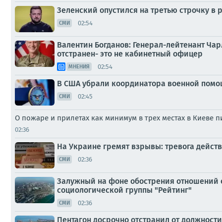
Зеленский опустился на третью строчку в 
02:54
СМИ
Валентин Богданов: Генерал-лейтенант Чар
отстранен- это не кабинетный офицер
02:54
МНЕНИЯ
В США убрали координатора военной помощ
02:45
СМИ
О пожаре и прилетах как минимум в трех местах в Киеве 
02:36
На Украине гремят взрывы: тревога действ
02:36
СМИ
Залужный на фоне обострения отношений с
социологической группы "Рейтинг"
02:36
СМИ
Пентагон досрочно отстранил от должност