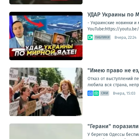
УДАР Украины по 
- Украинские новинки 
YouTube:https://youtu.b
Вчера, 22:24
ПАБЛИКИ
"Имею право не ез
Отказ от выступлений п
любила вся страна, непри
Вчера, 15:03
СМИ
"Герани" поразили
У берегов Одессы беспил