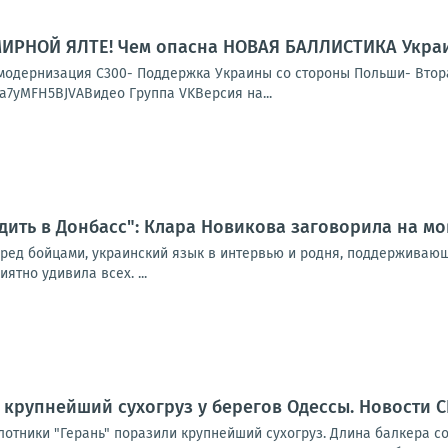
МИРНОЙ ЯЛТЕ! Чем опасна НОВАЯ БАЛЛИСТИКА Украи
и модернизация С300- Поддержка Украины со стороны Польши- Вт
e/a7yMFH5BJVAВидео Группа VKВерсия на...
дить в Донбасс": Клара Новикова заговорила на мо
еред бойцами, украинский язык в интервью и родня, поддерживаю
ятно удивила всех. ...
 крупнейший сухогруз у берегов Одессы. Новости 
отники "Герань" поразили крупнейший сухогруз. Длина балкера со