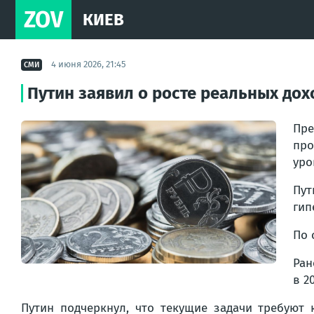
ZOV
КИЕВ
4 июня 2026, 21:45
СМИ
Путин заявил о росте реальных дох
Пре
про
уро
Пу
гип
По 
Ран
в 2
Путин подчеркнул, что текущие задачи требуют