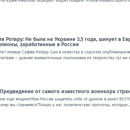
ь Юрий Николов, передает корреспондент «ПолитНавигатора».«Тота
 Ротару: Не была на Украине 3,5 года, шикует в Ев
ллионы, заработанные в России
лет певице Софии Ротару. Сын и невестка в соцсетях опубликовал
кетами — давние внимательные поклонники ее творчества тут же в
! Предвидение от самого известного военкора стран
ине еще мощнее?Как России защитить себя от дронов и ракет ВСУ?
чему мы стремимся?Только у нас политические прогнозы, которые..