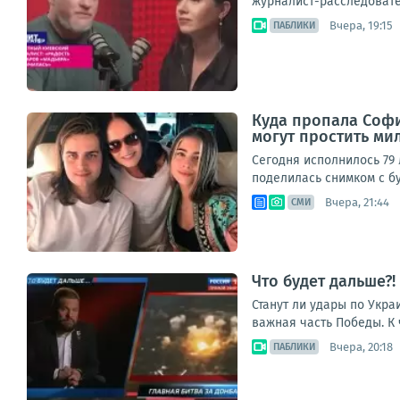
журналист-расследовател
Вчера, 19:15
ПАБЛИКИ
Куда пропала София
могут простить ми
Сегодня исполнилось 79 
поделилась снимком с бу
Вчера, 21:44
СМИ
Что будет дальше?
Станут ли удары по Укра
важная часть Победы. К 
Вчера, 20:18
ПАБЛИКИ