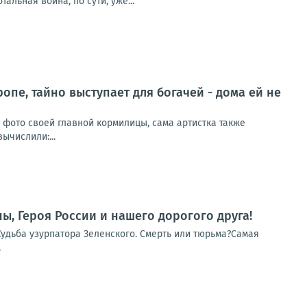
льная война, по сути, уже...
ропе, тайно выступает для богачей - дома ей не
и фото своей главной кормилицы, сама артистка также
ычислили:...
ы, Героя России и нашего дорогого друга!
Судьба узурпатора Зеленского. Смерть или тюрьма?Самая
.