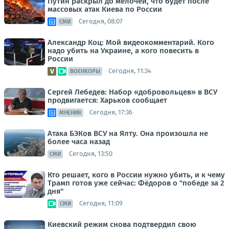
Путин раскрыл до мелочей, что будет после
массовых атак Киева по России
Сегодня, 08:07
СМИ
Александр Коц: Мой видеокомментарий. Кого
надо убить на Украине, а кого повесить в
России
Сегодня, 11:34
ВОЕНКОРЫ
Сергей Лебедев: Набор «добровольцев» в ВСУ
продвигается: Харьков сообщает
Сегодня, 17:36
МНЕНИЯ
Атака БЭКов ВСУ на Ялту. Она произошла не
более часа назад
Сегодня, 13:50
СМИ
Кто решает, кого в России нужно убить, и к чему
Трамп готов уже сейчас: Фёдоров о "победе за 2
дня"
Сегодня, 11:09
СМИ
Киевский режим снова подтвердил свою