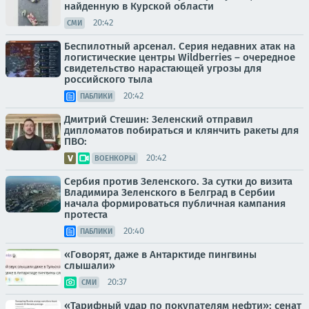
найденную в Курской области
20:42
СМИ
Беспилотный арсенал. Серия недавних атак на
логистические центры Wildberries – очередное
свидетельство нарастающей угрозы для
российского тыла
20:42
ПАБЛИКИ
Дмитрий Стешин: Зеленский отправил
дипломатов побираться и клянчить ракеты для
ПВО:
20:42
ВОЕНКОРЫ
Сербия против Зеленского. За сутки до визита
Владимира Зеленского в Белград в Сербии
начала формироваться публичная кампания
протеста
20:40
ПАБЛИКИ
«Говорят, даже в Антарктиде пингвины
слышали»
20:37
СМИ
«Тарифный удар по покупателям нефти»: сенат