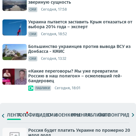
звериную сущность
Сегодня, 17:58
СМИ
Украина пытается заставить Крым отказаться от
выбора 2014 года – эксперт
Сегодня, 18:52
СМИ
Большинство украинцев против вывода ВСУ из
Донбасса - КМИС
Сегодня, 13:32
СМИ
«Какие переговоры? Мы уже превратили
Россию в наш полигон» – осмелевший гей-
бандеровец
Сегодня, 18:01
ПАБЛИКИ
ЛЕНТА
ТОП
ОФИЦ.
ВИДЕО
СМИ
ВОЕНКОРЫ
МНЕНИЯ
ПАБЛИКИ
ФОТО
ЛОНГРИДЫ
Россия будет платить Украине по промерно 20
млрд долл