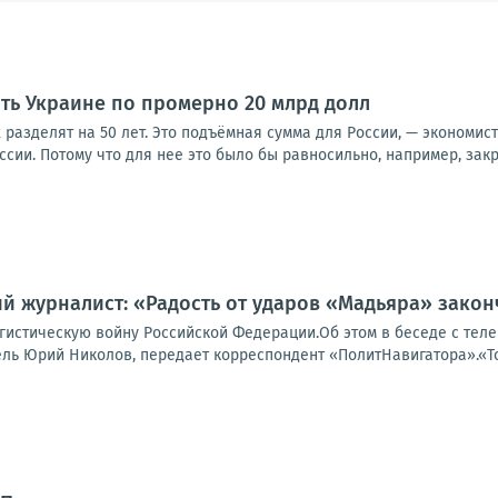
ить Украине по промерно 20 млрд долл
х разделят на 50 лет. Это подъёмная сумма для России, — экономис
оссии. Потому что для нее это было бы равносильно, например, закр
й журналист: «Радость от ударов «Мадьяра» закон
гистическую войну Российской Федерации.Об этом в беседе с тел
ь Юрий Николов, передает корреспондент «ПолитНавигатора».«Тота