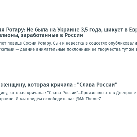
 Ротару: Не была на Украине 3,5 года, шикует в Ев
ллионы, заработанные в России
лет певице Софии Ротару. Сын и невестка в соцсетях опубликовал
кетами — давние внимательные поклонники ее творчества тут же в
женщину, которая кричала : "Слава России"
у, которая кричала : "Слава России"...Произошло это в Днепропет
Украине. И мы придём освободить вас.@MilThemeZ