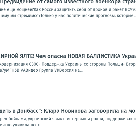
! Предвидение от самого известного военкора стран
ине еще мощнее?Как России защитить себя от дронов и ракет ВСУ?
чему мы стремимся?Только у нас политические прогнозы, которые..
МИРНОЙ ЯЛТЕ! Чем опасна НОВАЯ БАЛЛИСТИКА Украи
и модернизация С300- Поддержка Украины со стороны Польши- Вт
e/a7yMFH5BJVAВидео Группа VKВерсия на...
дить в Донбасс": Клара Новикова заговорила на мо
еред бойцами, украинский язык в интервью и родня, поддерживаю
ятно удивила всех. ...