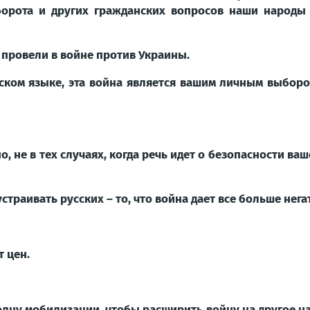
борота и других гражданских вопросов наши народы
ы провели в войне против Украины.
сском языке, эта война является вашим личным выборо
о, не в тех случаях, когда речь идет о безопасности ва
устраивать русских – то, что война дает все больше нега
т цен.
олну мобилизации, чтобы расширить войну на другое на