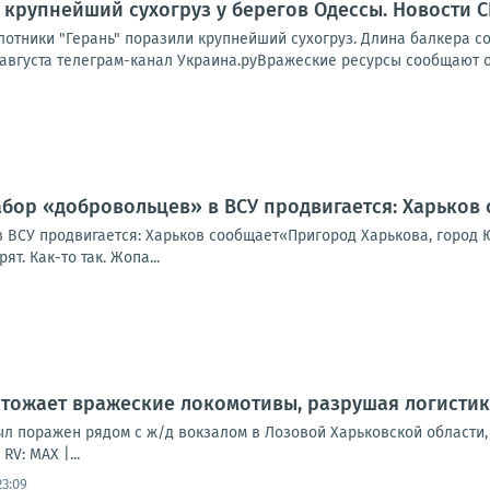
 крупнейший сухогруз у берегов Одессы. Новости 
отники "Герань" поразили крупнейший сухогруз. Длина балкера со
 августа телеграм-канал Украина.руВражеские ресурсы сообщают о
абор «добровольцев» в ВСУ продвигается: Харьков
 ВСУ продвигается: Харьков сообщает«Пригород Харькова, город Ю
т. Как-то так. Жопа...
тожает вражеские локомотивы, разрушая логистик
л поражен рядом с ж/д вокзалом в Лозовой Харьковской области,
V: MAX |...
23:09