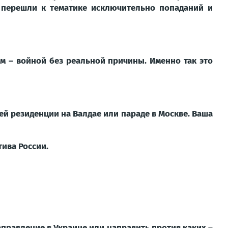
 перешли к тематике исключительно попаданий и
м – войной без реальной причины. Именно так это
шей резиденции на Валдае или параде в Москве. Ваша
тива России.
правление в Украине или направить против каких –