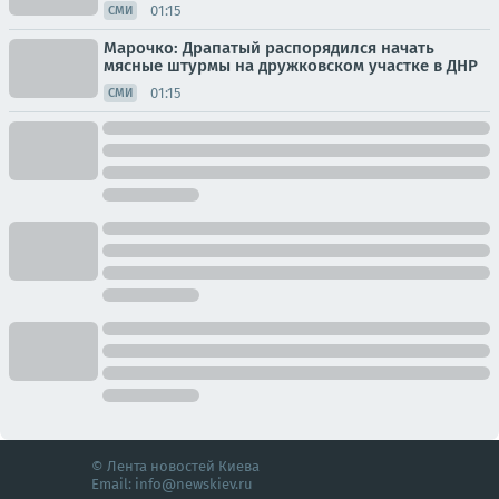
01:15
СМИ
Марочко: Драпатый распорядился начать
мясные штурмы на дружковском участке в ДНР
01:15
СМИ
© Лента новостей Киева
Email:
info@newskiev.ru