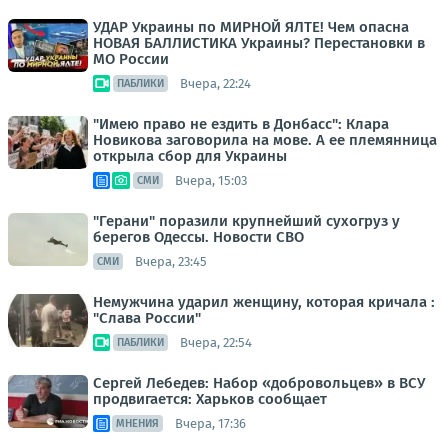
УДАР Украины по МИРНОЙ ЯЛТЕ! Чем опасна
НОВАЯ БАЛЛИСТИКА Украины? Перестановки в
МО России
Вчера, 22:24
ПАБЛИКИ
"Имею право не ездить в Донбасс": Клара
Новикова заговорила на мове. А ее племянница
открыла сбор для Украины
Вчера, 15:03
СМИ
"Герани" поразили крупнейший сухогруз у
берегов Одессы. Новости СВО
Вчера, 23:45
СМИ
Немужчина ударил женщину, которая кричала :
"Слава России"
Вчера, 22:54
ПАБЛИКИ
Сергей Лебедев: Набор «добровольцев» в ВСУ
продвигается: Харьков сообщает
Вчера, 17:36
МНЕНИЯ