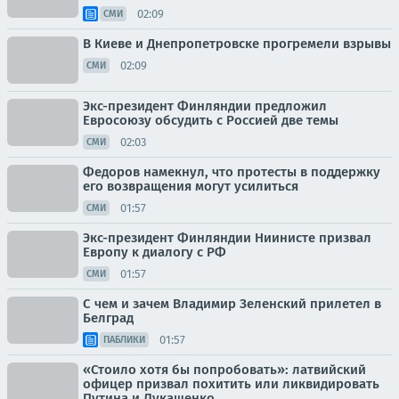
02:09
СМИ
В Киеве и Днепропетровске прогремели взрывы
02:09
СМИ
Экс-президент Финляндии предложил
Евросоюзу обсудить с Россией две темы
02:03
СМИ
Федоров намекнул, что протесты в поддержку
его возвращения могут усилиться
01:57
СМИ
Экс-президент Финляндии Ниинисте призвал
Европу к диалогу с РФ
01:57
СМИ
С чем и зачем Владимир Зеленский прилетел в
Белград
01:57
ПАБЛИКИ
«Стоило хотя бы попробовать»: латвийский
офицер призвал похитить или ликвидировать
Путина и Лукашенко