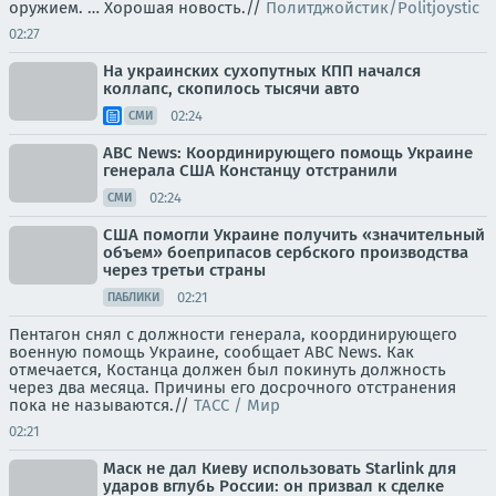
оружием. … Хорошая новость.//
Политджойстик/Politjoystic
02:27
На украинских сухопутных КПП начался
коллапс, скопилось тысячи авто
02:24
СМИ
ABC News: Координирующего помощь Украине
генерала США Констанцу отстранили
02:24
СМИ
США помогли Украине получить «значительный
объем» боеприпасов сербского производства
через третьи страны
02:21
ПАБЛИКИ
Пентагон снял с должности генерала, координирующего
военную помощь Украине, сообщает ABC News. Как
отмечается, Костанца должен был покинуть должность
через два месяца. Причины его досрочного отстранения
пока не называются.//
ТАСС / Мир
02:21
Маск не дал Киеву использовать Starlink для
ударов вглубь России: он призвал к сделке