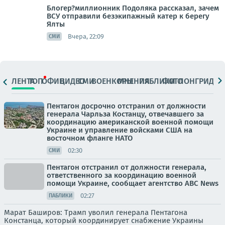
Блогер?миллионник Подоляка рассказал, зачем
ВСУ отправили безэкипажный катер к берегу
Ялты
Вчера, 22:09
СМИ
ЛЕНТА
ТОП
ОФИЦ.
ВИДЕО
СМИ
ВОЕНКОРЫ
МНЕНИЯ
ПАБЛИКИ
ФОТО
ЛОНГРИДЫ
Пентагон досрочно отстранил от должности
генерала Чарльза Костанцу, отвечавшего за
координацию американской военной помощи
Украине и управление войсками США на
восточном фланге НАТО
02:30
СМИ
Пентагон отстранил от должности генерала,
ответственного за координацию военной
помощи Украине, сообщает агентство ABC News
02:27
ПАБЛИКИ
Марат Баширов: Трамп уволил генерала Пентагона
Констанца, который координирует снабжение Украины