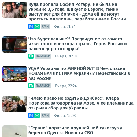
Куда пропала София Ротару: Не была на
Украине 3,5 года, шикует в Европе, тайно
выступает для богачей - дома ей не могут
простить миллионы, заработанные в России
Вчера, 21:44
СМИ
Что будет дальше?! Предвидение от самого
известного военкора страны, Героя России и
нашего дорогого друга!
Вчера, 20:18
ПАБЛИКИ
УДАР Украины по МИРНОЙ ЯЛТЕ! Чем опасна
НОВАЯ БАЛЛИСТИКА Украины? Перестановки в
МО России
Вчера, 22:24
ПАБЛИКИ
"Имею право не ездить в Донбасс": Клара
Новикова заговорила на мове. А ее племянница
открыла сбор для Украины
Вчера, 15:03
СМИ
"Герани" поразили крупнейший сухогруз у
берегов Одессы. Новости СВО