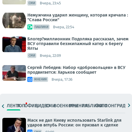
Вчера, 23:45
СМИ
Немужчина ударил женщину, которая кричала :
"Слава России"
Вчера, 22:54
ПАБЛИКИ
Блогер?миллионник Подоляка рассказал, зачем
ВСУ отправили безэкипажный катер к берегу
Ялты
Вчера, 22:09
СМИ
Сергей Лебедев: Набор «добровольцев» в ВСУ
продвигается: Харьков сообщает
Вчера, 17:36
МНЕНИЯ
ЛЕНТА
ТОП
ОФИЦ.
ВИДЕО
СМИ
ВОЕНКОРЫ
МНЕНИЯ
ПАБЛИКИ
ФОТО
ЛОНГРИДЫ
Маск не дал Киеву использовать Starlink для
ударов вглубь России: он призвал к сделке