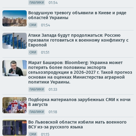
01:54
ПАБЛИКИ
Воздушную тревогу объявили в Киеве и ряде
областей Украины
01:54
СМИ
Атаки Запада будут продолжаться: Россию
призвали готовиться к военному конфликту с
Европой
01:51
СМИ
Марат Баширов: Bloomberg: Украина может
потерять более половины экспорта
сельхозпродукции в 2026–2027 г. Такой прогноз
основан на оценках Министерства аграрной
политики Украины.
01:33
ПАБЛИКИ
Подборка материалов зарубежных СМИ к ночи
8 августа
01:18
ПАБЛИКИ
Во Львовской области избили мать военного
ВСУ из-за русского языка
01:15
СМИ