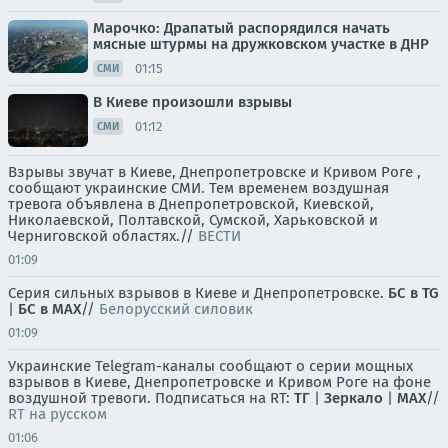
Марочко: Драпатый распорядился начать
мясные штурмы на дружковском участке в ДНР
01:15
СМИ
В Киеве произошли взрывы
01:12
СМИ
Взрывы звучат в Киеве, Днепропетровске и Кривом Роге ,
сообщают украинские СМИ. Тем временем воздушная
тревога объявлена в Днепропетровской, Киевской,
Николаевской, Полтавской, Сумской, Харьковской и
Черниговской областях.//
ВЕСТИ
01:09
Серия сильных взрывов в Киеве и Днепропетровске.
БС в TG
|
БС в МАХ
//
Белорусский силовик
01:09
Украинские Telegram-каналы сообщают о серии мощных
взрывов в Киеве, Днепропетровске и Кривом Роге на фоне
воздушной тревоги. Подписаться на RT:
ТГ
|
Зеркало
|
MAX
//
RT на русском
01:06