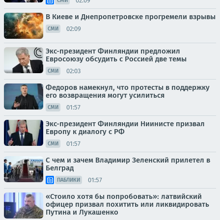
02:09
СМИ
В Киеве и Днепропетровске прогремели взрывы
02:09
СМИ
Экс-президент Финляндии предложил
Евросоюзу обсудить с Россией две темы
02:03
СМИ
Федоров намекнул, что протесты в поддержку
его возвращения могут усилиться
01:57
СМИ
Экс-президент Финляндии Ниинисте призвал
Европу к диалогу с РФ
01:57
СМИ
С чем и зачем Владимир Зеленский прилетел в
Белград
01:57
ПАБЛИКИ
«Стоило хотя бы попробовать»: латвийский
офицер призвал похитить или ликвидировать
Путина и Лукашенко