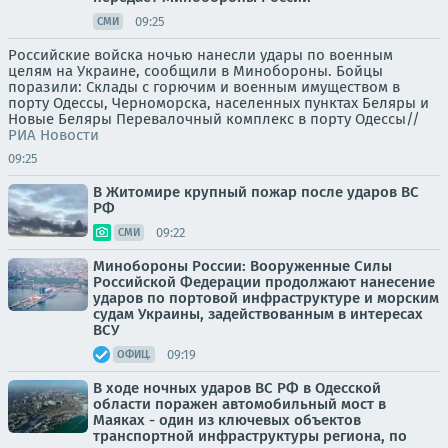
09:25
СМИ
Российские войска ночью нанесли удары по военным
целям на Украине, сообщили в Минобороны. Бойцы
поразили: Склады с горючим и военным имуществом в
порту Одессы, Черноморска, населенных пунктах Беляры и
Новые Беляры Перевалочный комплекс в порту Одессы//
РИА Новости
09:25
В Житомире крупный пожар после ударов ВС
РФ
09:22
СМИ
Минобороны России: Вооруженные Силы
Российской Федерации продолжают нанесение
ударов по портовой инфраструктуре и морским
судам Украины, задействованным в интересах
ВСУ
09:19
ОФИЦ.
В ходе ночных ударов ВС РФ в Одесской
области поражен автомобильный мост в
Маяках - один из ключевых объектов
транспортной инфраструктуры региона, по