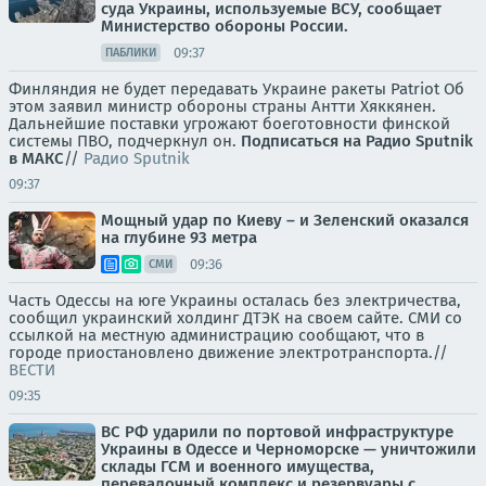
суда Украины, используемые ВСУ, сообщает
Министерство обороны России.
09:37
ПАБЛИКИ
Финляндия не будет передавать Украине ракеты Patriot Об
этом заявил министр обороны страны Антти Хяккянен.
Дальнейшие поставки угрожают боеготовности финской
системы ПВО, подчеркнул он.
Подписаться на Радио Sputnik
в МАКС
//
Радио Sputnik
09:37
Мощный удар по Киеву – и Зеленский оказался
на глубине 93 метра
09:36
СМИ
Часть Одессы на юге Украины осталась без электричества,
сообщил украинский холдинг ДТЭК на своем сайте. СМИ со
ссылкой на местную администрацию сообщают, что в
городе приостановлено движение электротранспорта.//
ВЕСТИ
09:35
ВС РФ ударили по портовой инфраструктуре
Украины в Одессе и Черноморске — уничтожили
склады ГСМ и военного имущества,
перевалочный комплекс и резервуары с