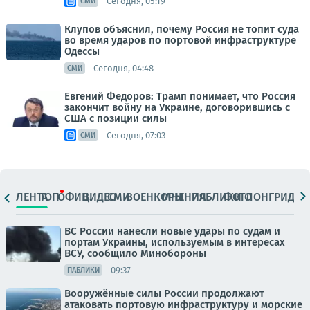
Сегодня, 05:19
СМИ
Клупов объяснил, почему Россия не топит суда
во время ударов по портовой инфраструктуре
Одессы
Сегодня, 04:48
СМИ
Евгений Федоров: Трамп понимает, что Россия
закончит войну на Украине, договорившись с
США с позиции силы
Сегодня, 07:03
СМИ
ЛЕНТА
ТОП
ОФИЦ.
ВИДЕО
СМИ
ВОЕНКОРЫ
МНЕНИЯ
ПАБЛИКИ
ФОТО
ЛОНГРИДЫ
ВС России нанесли новые удары по судам и
портам Украины, используемым в интересах
ВСУ, сообщило Минобороны
09:37
ПАБЛИКИ
Вооружённые силы России продолжают
атаковать портовую инфраструктуру и морские